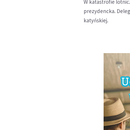
W katastrofie lotni
prezydencka. Delega
katyńskiej.