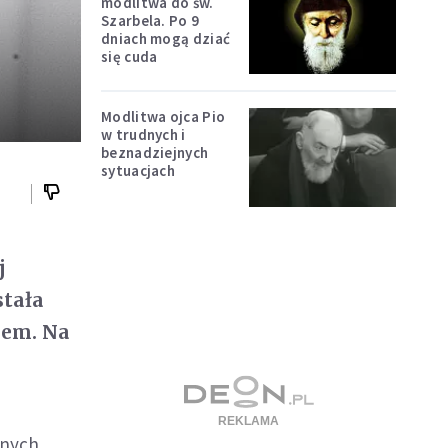
modlitwa do św.
Szarbela. Po 9
dniach mogą dziać
się cuda
Modlitwa ojca Pio
w trudnych i
beznadziejnych
sytuacjach
j
stała
iem. Na
nych.