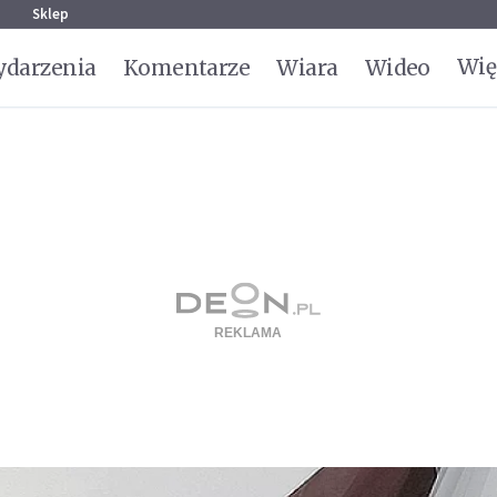
g
Sklep
Wię
darzenia
Komentarze
Wiara
Wideo