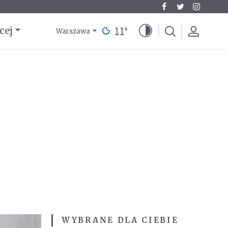
11
°
cej
Warszawa
WYBRANE DLA CIEBIE