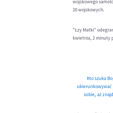
wojskowego samolot
20 wojskowych.
"Łzy Matki" odegran
kwietnia, 2 minuty p
Kto szuka Bo
ukierunkowywać n
sobie, aż znaj