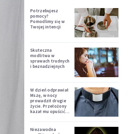
Potrzebujesz
pomocy?
Pomodlimy się w
Twojej intencji
Skuteczna
modlitwa w
sprawach trudnych
i beznadziejnych
W dzień odprawiał
Mszę, w nocy
prowadził drugie
życie. Przełożony
kazał mu opuścić
zakon
Niezawodna