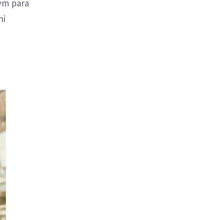
tym para
ni