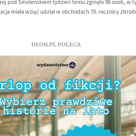
czej pod Smoleńskiem tydzień temu zginęło 96 osób, w 
cja miała wziąć udział w obchodach 70. rocznicy zbrod
DEON.PL POLECA