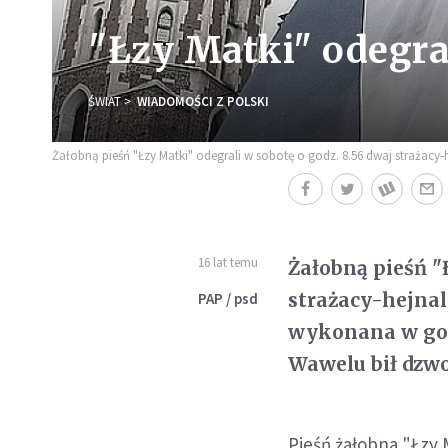
"Łzy Matki" odegra
ŚWIAT
WIADOMOŚCI Z POLSKI
Żałobną pieśń "Łzy Matki" odegrali w sobotę o godz. 8.56 dwaj strażacy-h
16 lat temu
Żałobną pieśń "
strażacy-hejnal
PAP / psd
wykonana w god
Wawelu bił dzw
Pieśń żałobna "Łzy