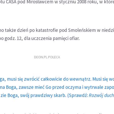
u CASA pod Mirosławcem w styczniu 2008 roku, w które
o także dzień po katastrofie pod Smoleńskiem w niedzi
o godz. 12, dla uczczenia pamięci ofiar.
DEON.PL POLECA
ga, musi się zwrócić całkowicie do wewnątrz. Musi się w
a Boga, zawsze mieć Go przed oczyma i wytrwale zap
dzie Boga, swój prawdziwy skarb. (Sprawdź:
Rozwój duc