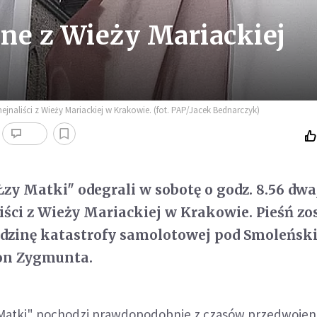
ne z Wieży Mariackiej
ejnaliści z Wieży Mariackiej w Krakowie. (fot. PAP/Jacek Bednarczyk)
Łzy Matki" odegrali w sobotę o godz. 8.56 dwa
iści z Wieży Mariackiej w Krakowie. Pieśń zo
zinę katastrofy samolotowej pod Smoleńsk
on Zygmunta.
 Matki" pochodzi prawdopodobnie z czasów przedwojen