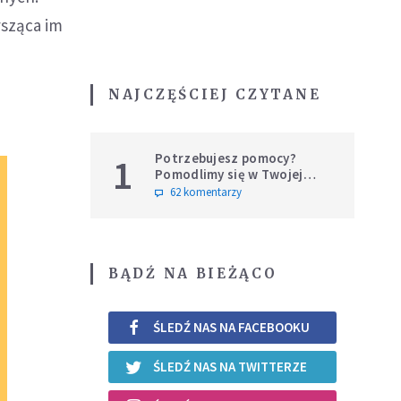
ysząca im
NAJCZĘŚCIEJ CZYTANE
Potrzebujesz pomocy?
1
Pomodlimy się w Twojej
intencji
62 komentarzy
BĄDŹ NA BIEŻĄCO
ŚLEDŹ NAS NA FACEBOOKU
ŚLEDŹ NAS NA TWITTERZE