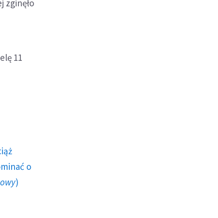
j zginęło
elę 11
ciąż
ominać o
howy
)