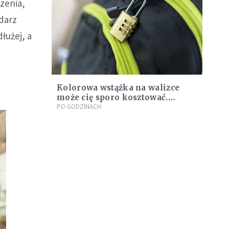
zenia,
darz
łużej, a
Kolorowa wstążka na walizce
może cię sporo kosztować.
Eksperci ostrzegają podróżnych
PO GODZINACH