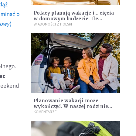
ciąż
Polacy planują wakacje i... cięcia
ominać o
w domowym budżecie. Ile
howy
)
średnio przeznaczą na urlop?
WIADOMOŚCI Z POLSKI
olnego.
ec
 weekend
Planowanie wakacji może
wykończyć. W naszej rodzinie
ratuje nas te sześć zasad
KOMENTARZE