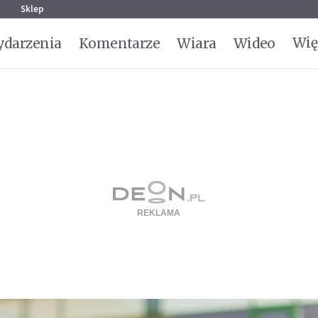
g
Sklep
Wię
darzenia
Komentarze
Wiara
Wideo