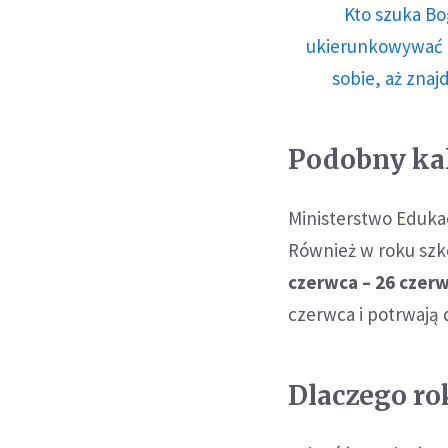
Kto szuka Bo
ukierunkowywać n
sobie, aż znaj
Podobny kal
Ministerstwo Edukac
Również w roku sz
czerwca – 26 czerw
czerwca i potrwają 
Dlaczego ro