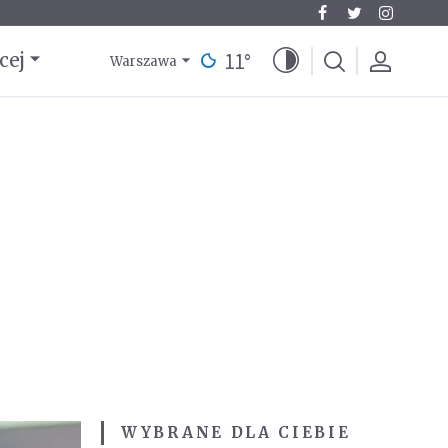
11
°
cej
Warszawa
WYBRANE DLA CIEBIE