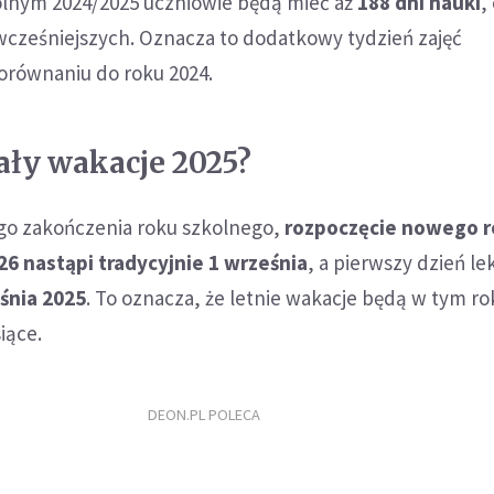
olnym 2024/2025 uczniowie będą mieć aż
188 dni nauki
,
 wcześniejszych. Oznacza to dodatkowy tydzień zajęć
równaniu do roku 2024.
wały wakacje 2025?
go zakończenia roku szkolnego,
rozpoczęcie nowego 
6 nastąpi tradycyjnie 1 września
, a pierwszy dzień lek
śnia 2025
. To oznacza, że letnie wakacje będą w tym ro
iące.
DEON.PL POLECA