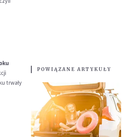
 czyli
roku
POWIĄZANE ARTYKUŁY
cji
ku trwały