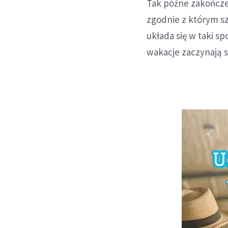
Tak późne zakończe
zgodnie z którym s
układa się w taki s
wakacje zaczynają si