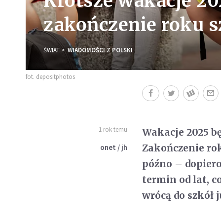
Krótsze wakacje 2
zakończenie roku s
ŚWIAT
WIADOMOŚCI Z POLSKI
fot. depositphotos
1 rok temu
Wakacje 2025 bę
Zakończenie rok
onet / jh
późno – dopiero
termin od lat, 
wrócą do szkół j