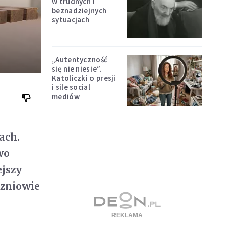
w trudnych i
beznadziejnych
sytuacjach
„Autentyczność
się nie niesie”.
Katoliczki o presji
i sile social
mediów
ach.
wo
ejszy
czniowie