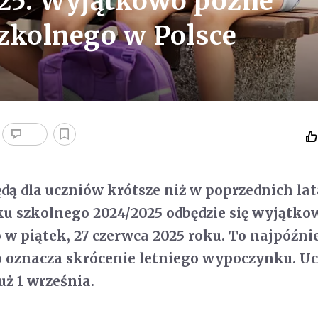
025. Wyjątkowo późne
zkolnego w Polsce
dą dla uczniów krótsze niż w poprzednich lat
u szkolnego 2024/2025 odbędzie się wyjątko
 w piątek, 27 czerwca 2025 roku. To najpóźni
co oznacza skrócenie letniego wypoczynku. U
uż 1 września.