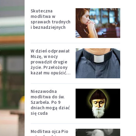
Skuteczna
modlitwa w
sprawach trudnych
i beznadziejnych
W dzień odprawiał
Mszę, w nocy
prowadził drugie
życie. Przełożony
kazał mu opuścić
zakon
Niezawodna
modlitwa do św.
Szarbela. Po 9
dniach mogą dziać
się cuda
Modlitwa ojca Pio