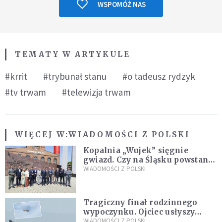
WSPOMÓŻ NAS
TEMATY W ARTYKULE
#krrit
#trybunał stanu
#o tadeusz rydzyk
#tv trwam
#telewizja trwam
WIĘCEJ W:
WIADOMOŚCI Z POLSKI
Kopalnia „Wujek” sięgnie
gwiazd. Czy na Śląsku powstanie
„Dolina Krzemowa”?
WIADOMOŚCI Z POLSKI
Tragiczny finał rodzinnego
wypoczynku. Ojciec usłyszy
zarzuty
WIADOMOŚCI Z POLSKI