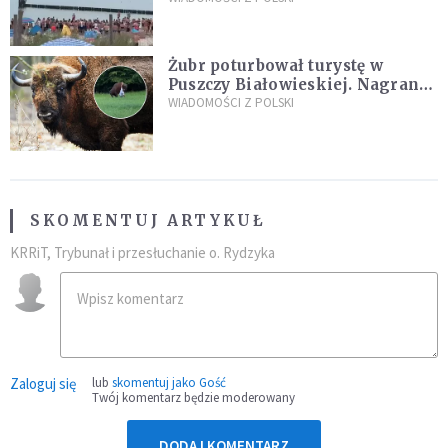
Żubr poturbował turystę w
Puszczy Białowieskiej. Nagranie
daje do myślenia
WIADOMOŚCI Z POLSKI
SKOMENTUJ ARTYKUŁ
KRRiT, Trybunał i przesłuchanie o. Rydzyka
Zaloguj się
lub
skomentuj jako Gość
Twój komentarz będzie moderowany
DODAJ KOMENTARZ