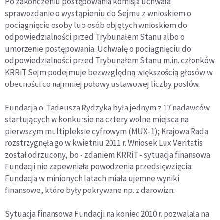
Po zakończeniu postępowania komisja uchwala
sprawozdanie o wystąpieniu do Sejmu z wnioskiem o
pociągnięcie osoby lub osób objętych wnioskiem do
odpowiedzialności przed Trybunałem Stanu albo o
umorzenie postępowania. Uchwałę o pociągnięciu do
odpowiedzialności przed Trybunałem Stanu m.in. członków
KRRiT Sejm podejmuje bezwzględną większością głosów w
obecności co najmniej połowy ustawowej liczby posłów.
Fundacja o. Tadeusza Rydzyka była jednym z 17 nadawców
startujących w konkursie na cztery wolne miejsca na
pierwszym multipleksie cyfrowym (MUX-1); Krajowa Rada
rozstrzygnęła go w kwietniu 2011 r. Wniosek Lux Veritatis
został odrzucony, bo - zdaniem KRRiT - sytuacja finansowa
Fundacji nie zapewniała powodzenia przedsięwzięcia:
Fundacja w minionych latach miała ujemne wyniki
finansowe, które były pokrywane np. z darowizn.
Sytuacja finansowa Fundacji na koniec 2010 r. pozwalała na