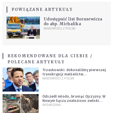
POWIĄZANE ARTYKUŁY
Udostępnić list Borusewicza
do abp. Michalika
WIADOMOŚCI Z POLSKI
REKOMENDOWANE DLA CIEBIE /
POLECANE ARTYKUŁY
Trzaskowski: dokonaliśmy pierwszej
transkrypcji małżeństw
jednopłciowych. “Tak jak
WIADOMOŚCI Z POLSKI
zapowiadałem, bez zwłoki,
natychmiast”
Odszedł młodo, broniąc Ojczyzny. W
Nowym Sączu znaleziono zwłoki
mężczyzny z czasów potopu
WYDARZENIA
szwedzkiego