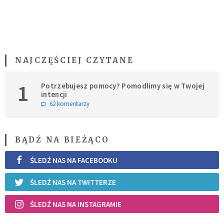
NAJCZĘŚCIEJ CZYTANE
1
Potrzebujesz pomocy? Pomodlimy się w Twojej
intencji
62 komentarzy
BĄDŹ NA BIEŻĄCO
ŚLEDŹ NAS NA FACEBOOKU
ŚLEDŹ NAS NA TWITTERZE
ŚLEDŹ NAS NA INSTAGRAMIE