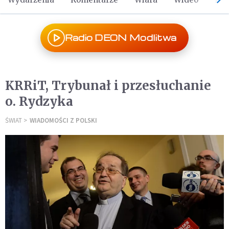
Radio DEON Modlitwa
KRRiT, Trybunał i przesłuchanie
o. Rydzyka
ŚWIAT
WIADOMOŚCI Z POLSKI