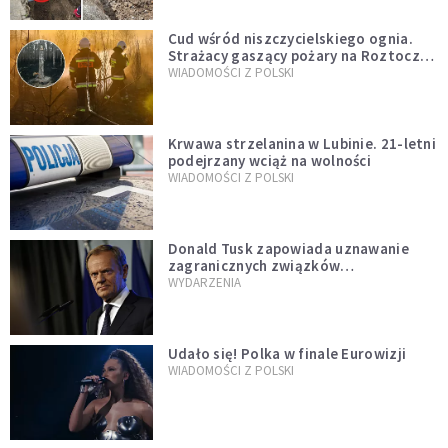
Cud wśród niszczycielskiego ognia.
Strażacy gaszący pożary na Roztoczu
opublikowali niezwykłe zdjęcie
WIADOMOŚCI Z POLSKI
Krwawa strzelanina w Lubinie. 21-letni
podejrzany wciąż na wolności
WIADOMOŚCI Z POLSKI
Donald Tusk zapowiada uznawanie
zagranicznych związków
jednopłciowych. "Państwo oblało ten
WYDARZENIA
test"
Udało się! Polka w finale Eurowizji
WIADOMOŚCI Z POLSKI