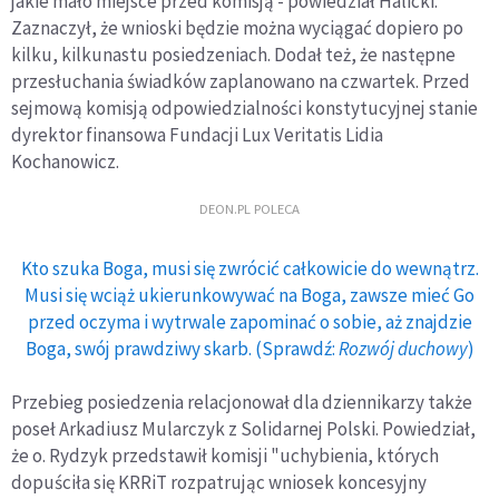
jakie mało miejsce przed komisją - powiedział Halicki.
Zaznaczył, że wnioski będzie można wyciągać dopiero po
kilku, kilkunastu posiedzeniach. Dodał też, że następne
przesłuchania świadków zaplanowano na czwartek. Przed
sejmową komisją odpowiedzialności konstytucyjnej stanie
dyrektor finansowa Fundacji Lux Veritatis Lidia
Kochanowicz.
DEON.PL POLECA
Kto szuka Boga, musi się zwrócić całkowicie do wewnątrz.
Musi się wciąż ukierunkowywać na Boga, zawsze mieć Go
przed oczyma i wytrwale zapominać o sobie, aż znajdzie
Boga, swój prawdziwy skarb. (Sprawdź:
Rozwój duchowy
)
Przebieg posiedzenia relacjonował dla dziennikarzy także
poseł Arkadiusz Mularczyk z Solidarnej Polski. Powiedział,
że o. Rydzyk przedstawił komisji "uchybienia, których
dopuściła się KRRiT rozpatrując wniosek koncesyjny