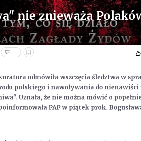
wa" nie znieważa Polakó
uratura odmówiła wszczęcia śledztwa w spr
rodu polskiego i nawoływania do nienawiści
żniwa". Uznała, że nie można mówić o popełni
 poinformowała PAP w piątek prok. Bogusław