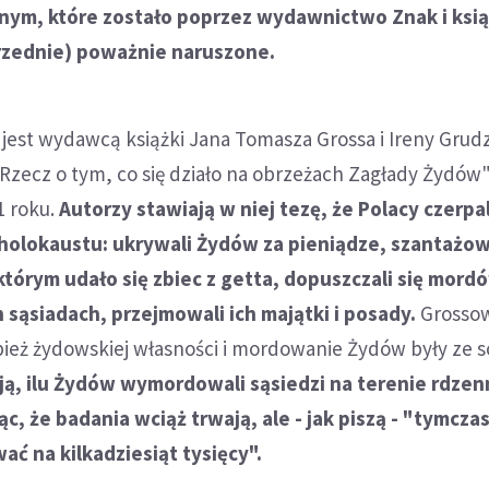
nym, które zostało poprzez wydawnictwo Znak i ksią
rzednie) poważnie naruszone.
est wydawcą książki Jana Tomasza Grossa i Ireny Grudz
 Rzecz o tym, co się działo na obrzeżach Zagłady Żydów
1 roku.
Autorzy stawiają w niej tezę, że Polacy czerpal
 holokaustu: ukrywali Żydów za pieniądze, szantażow
którym udało się zbiec z getta, dopuszczali się mord
sąsiadach, przejmowali ich majątki i posady.
Grosso
bież żydowskiej własności i mordowanie Żydów były ze s
ją, ilu Żydów wymordowali sąsiedzi na terenie rdzen
c, że badania wciąż trwają, ale - jak piszą - "tymcza
ać na kilkadziesiąt tysięcy".