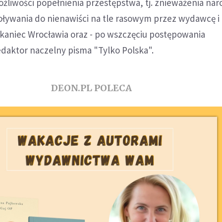
żliwości popełnienia przestępstwa, tj. znieważenia nar
oływania do nienawiści na tle rasowym przez wydawcę i
szkaniec Wrocławia oraz - po wszczęciu postępowania
daktor naczelny pisma "Tylko Polska".
DEON.PL POLECA