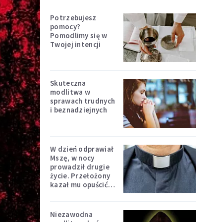
Potrzebujesz
pomocy?
Pomodlimy się w
Twojej intencji
Skuteczna
modlitwa w
sprawach trudnych
i beznadziejnych
W dzień odprawiał
Mszę, w nocy
prowadził drugie
życie. Przełożony
kazał mu opuścić
zakon
Niezawodna