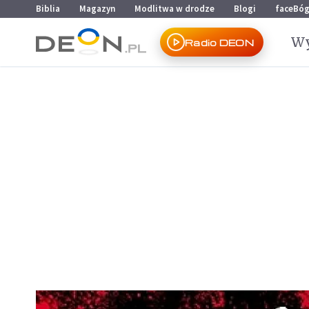
Przejdź do menu głównego
Przejdź do treści
Biblia
Magazyn
Modlitwa w drodze
Blogi
faceBó
Wy
Radio DEON