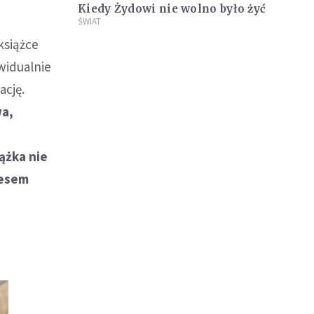
Kiedy Żydowi nie wolno było żyć
ŚWIAT
książce
widualnie
ację.
wa,
ążka nie
resem