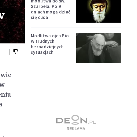
modlitwa do św.
Szarbela. Po 9
w
dniach mogą dziać
się cuda
Modlitwa ojca Pio
w trudnych i
beznadziejnych
sytuacjach
awie
 w
eniu
a