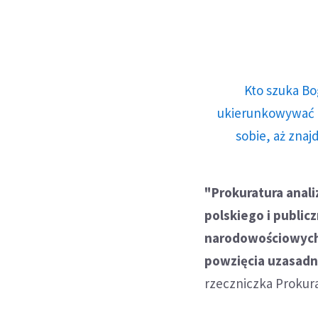
Kto szuka Bo
ukierunkowywać n
sobie, aż znaj
"Prokuratura anal
polskiego i public
narodowościowych. 
powzięcia uzasadn
rzeczniczka Prokur