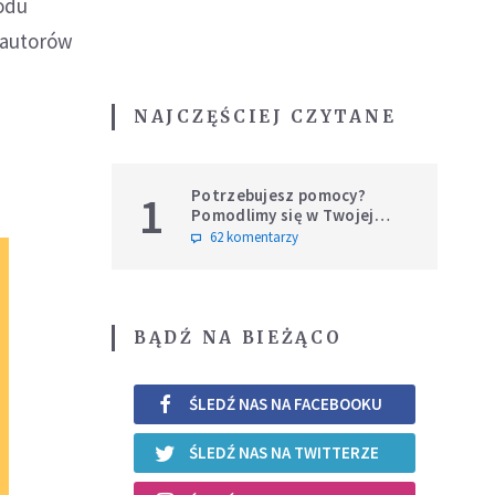
odu
 autorów
NAJCZĘŚCIEJ CZYTANE
Potrzebujesz pomocy?
1
Pomodlimy się w Twojej
intencji
62 komentarzy
BĄDŹ NA BIEŻĄCO
ŚLEDŹ NAS NA FACEBOOKU
ŚLEDŹ NAS NA TWITTERZE