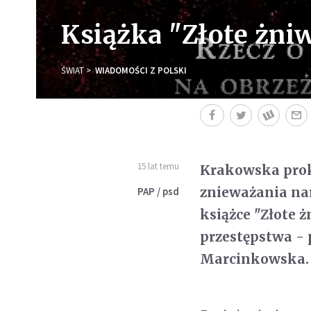
Książka "Złote żni
ŚWIAT
WIADOMOŚCI Z POLSKI
15 lat temu
Krakowska prok
znieważania na
PAP / psd
książce "Złote 
przestępstwa -
Marcinkowska.