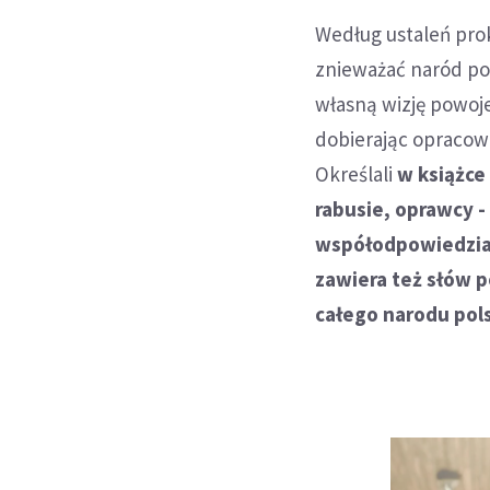
Według ustaleń pro
znieważać naród pol
własną wizję powoj
dobierając opracowan
Określali
w książce
rabusie, oprawcy -
współodpowiedzial
zawiera też słów 
całego narodu pol