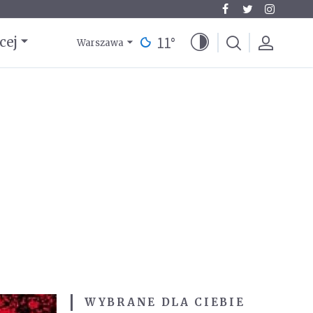
11
°
cej
Warszawa
WYBRANE DLA CIEBIE