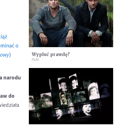
ciąż
ominać o
howy
)
Wypluć prawdę?
FILM
ia narodu
taw do
iedziała