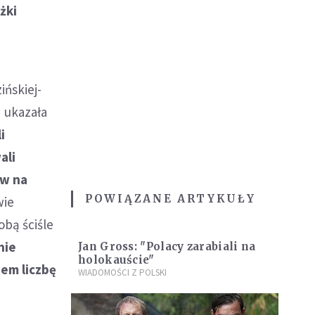
żki
ińskiej-
" ukazała
i
ali
ów na
POWIĄZANE ARTYKUŁY
wie
obą ściśle
nie
Jan Gross: "Polacy zarabiali na
holokauście"
sem liczbę
WIADOMOŚCI Z POLSKI