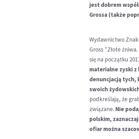
jest dobrem wspól
Grossa (także pop
Wydawnictwo Znak j
Gross "Złote żniwa.
się na początku 201
materialne zyski z
denuncjacją tych, 
swoich żydowskich 
podkreślają, że gra
związane.
Nie poda
polskim, zaznaczają
ofiar można szacow