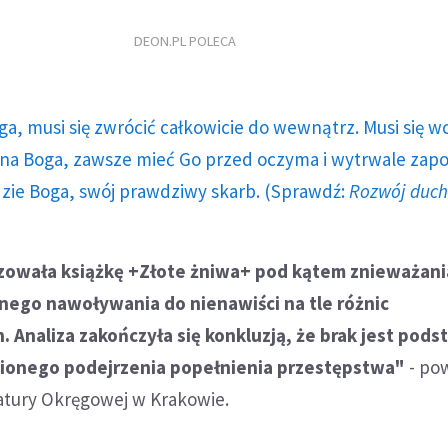
DEON.PL POLECA
ga, musi się zwrócić całkowicie do wewnątrz. Musi się w
a Boga, zawsze mieć Go przed oczyma i wytrwale zap
dzie Boga, swój prawdziwy skarb. (Sprawdź:
Rozwój duc
izowała książkę +Złote żniwa+ pod kątem znieważan
znego nawoływania do nienawiści na tle różnic
Analiza zakończyła się konkluzją, że brak jest pods
ionego podejrzenia popełnienia przestępstwa"
- pow
atury Okręgowej w Krakowie.