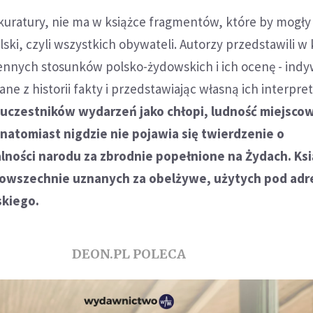
kuratury, nie ma w książce fragmentów, które by mogły
ski, czyli wszystkich obywateli. Autorzy przedstawili w 
ennych stosunków polsko-żydowskich i ich ocenę - indy
e z historii fakty i przedstawiając własną ich interpret
 uczestników wydarzeń jako chłopi, ludność miejsco
 natomiast nigdzie nie pojawia się twierdzenie o
ności narodu za zbrodnie popełnione na Żydach. Ksi
powszechnie uznanych za obelżywe, użytych pod ad
skiego.
DEON.PL POLECA