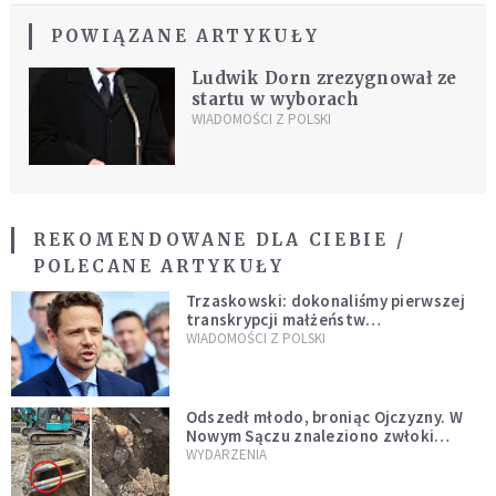
POWIĄZANE ARTYKUŁY
Ludwik Dorn zrezygnował ze
startu w wyborach
WIADOMOŚCI Z POLSKI
REKOMENDOWANE DLA CIEBIE /
POLECANE ARTYKUŁY
Trzaskowski: dokonaliśmy pierwszej
transkrypcji małżeństw
jednopłciowych. “Tak jak
WIADOMOŚCI Z POLSKI
zapowiadałem, bez zwłoki,
natychmiast”
Odszedł młodo, broniąc Ojczyzny. W
Nowym Sączu znaleziono zwłoki
mężczyzny z czasów potopu
WYDARZENIA
szwedzkiego