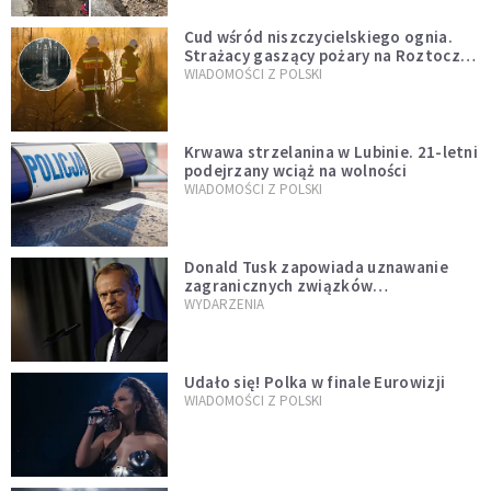
Cud wśród niszczycielskiego ognia.
Strażacy gaszący pożary na Roztoczu
opublikowali niezwykłe zdjęcie
WIADOMOŚCI Z POLSKI
Krwawa strzelanina w Lubinie. 21-letni
podejrzany wciąż na wolności
WIADOMOŚCI Z POLSKI
Donald Tusk zapowiada uznawanie
zagranicznych związków
jednopłciowych. "Państwo oblało ten
WYDARZENIA
test"
Udało się! Polka w finale Eurowizji
WIADOMOŚCI Z POLSKI