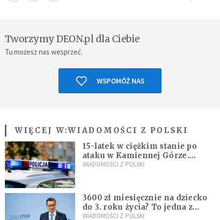
Tworzymy DEON.pl dla Ciebie
Tu możesz nas wesprzeć.
WSPOMÓŻ NAS
WIĘCEJ W:
WIADOMOŚCI Z POLSKI
15-latek w ciężkim stanie po
ataku w Kamiennej Górze.
Policja zatrzymała dwóch
WIADOMOŚCI Z POLSKI
nastolatków
3600 zł miesięcznie na dziecko
do 3. roku życia? To jedna z
propozycji programu "Rozwój
WIADOMOŚCI Z POLSKI