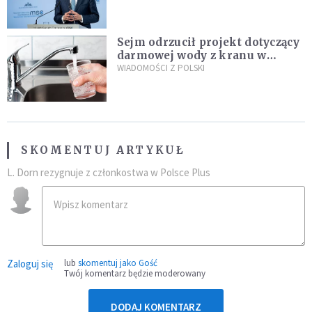
Plus"
Sejm odrzucił projekt dotyczący
darmowej wody z kranu w
restauracjach
WIADOMOŚCI Z POLSKI
SKOMENTUJ ARTYKUŁ
L. Dorn rezygnuje z członkostwa w Polsce Plus
Zaloguj się
lub
skomentuj jako Gość
Twój komentarz będzie moderowany
DODAJ KOMENTARZ