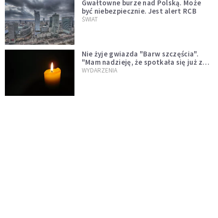
Gwałtowne burze nad Polską. Może
być niebezpiecznie. Jest alert RCB
ŚWIAT
Nie żyje gwiazda "Barw szczęścia".
"Mam nadzieję, że spotkała się już z
Bogiem, którego tak bardzo kochała"
WYDARZENIA