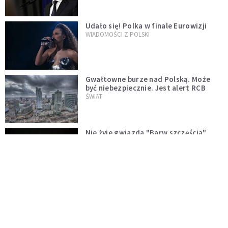
Udało się! Polka w finale Eurowizji
WIADOMOŚCI Z POLSKI
Gwałtowne burze nad Polską. Może
być niebezpiecznie. Jest alert RCB
ŚWIAT
Nie żyje gwiazda "Barw szczęścia".
"Mam nadzieję, że spotkała się już z
Bogiem, którego tak bardzo kochała"
WYDARZENIA