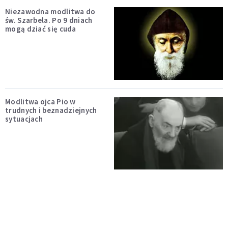
Niezawodna modlitwa do
św. Szarbela. Po 9 dniach
mogą dziać się cuda
Modlitwa ojca Pio w
trudnych i beznadziejnych
sytuacjach