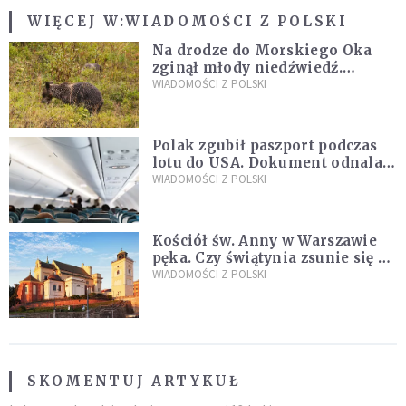
WIĘCEJ W:
WIADOMOŚCI Z POLSKI
Na drodze do Morskiego Oka
zginął młody niedźwiedź.
Sprawę bada Policja i TPN
WIADOMOŚCI Z POLSKI
Polak zgubił paszport podczas
lotu do USA. Dokument odnalazł
się w nietypowym miejscu
WIADOMOŚCI Z POLSKI
Kościół św. Anny w Warszawie
pęka. Czy świątynia zsunie się ze
skarpy?
WIADOMOŚCI Z POLSKI
SKOMENTUJ ARTYKUŁ