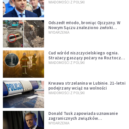
jednopłciowych. “Tak jak
WIADOMOŚCI Z POLSKI
zapowiadałem, bez zwłoki,
natychmiast”
Odszedł młodo, broniąc Ojczyzny. W
Nowym Sączu znaleziono zwłoki
mężczyzny z czasów potopu
WYDARZENIA
szwedzkiego
Cud wśród niszczycielskiego ognia.
Strażacy gaszący pożary na Roztoczu
opublikowali niezwykłe zdjęcie
WIADOMOŚCI Z POLSKI
Krwawa strzelanina w Lubinie. 21-letni
podejrzany wciąż na wolności
WIADOMOŚCI Z POLSKI
Donald Tusk zapowiada uznawanie
zagranicznych związków
jednopłciowych. "Państwo oblało ten
WYDARZENIA
test"