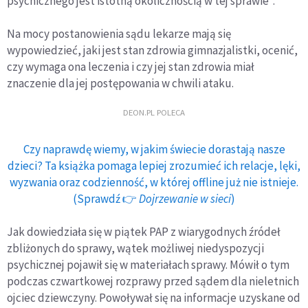
psychicznego jest istotną okolicznością w tej sprawie".
Na mocy postanowienia sądu lekarze mają się
wypowiedzieć, jaki jest stan zdrowia gimnazjalistki, ocenić,
czy wymaga ona leczenia i czy jej stan zdrowia miał
znaczenie dla jej postępowania w chwili ataku.
DEON.PL POLECA
Czy naprawdę wiemy, w jakim świecie dorastają nasze
dzieci? Ta książka pomaga lepiej zrozumieć ich relacje, lęki,
wyzwania oraz codzienność, w której offline już nie istnieje.
(Sprawdź 👉
Dojrzewanie w sieci
)
Jak dowiedziała się w piątek PAP z wiarygodnych źródeł
zbliżonych do sprawy, wątek możliwej niedyspozycji
psychicznej pojawił się w materiałach sprawy. Mówił o tym
podczas czwartkowej rozprawy przed sądem dla nieletnich
ojciec dziewczyny. Powoływał się na informacje uzyskane od