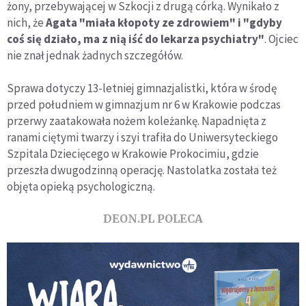
żony, przebywającej w Szkocji z drugą córką. Wynikało z
nich, że
Agata "miała kłopoty ze zdrowiem" i "gdyby
coś się działo, ma z nią iść do lekarza psychiatry"
. Ojciec
nie znał jednak żadnych szczegółów.
Sprawa dotyczy 13-letniej gimnazjalistki, która w środę
przed południem w gimnazjum nr 6 w Krakowie podczas
przerwy zaatakowała nożem koleżankę. Napadnięta z
ranami ciętymi twarzy i szyi trafiła do Uniwersyteckiego
Szpitala Dziecięcego w Krakowie Prokocimiu, gdzie
przeszła dwugodzinną operację. Nastolatka została też
objęta opieką psychologiczną.
DEON.PL POLECA