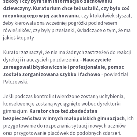
szkoły i czy była tam informacja o zachowaniu
dziewczyny. Kuratorium chce też ustalić, czy było coś
niepokojącego w jej zachowaniu
, czy ktokolwiek słyszał,
żeby kierowała ona wcześniej pogróżki pod adresem
rówieśników, czy były przesłanki, świadczące o tym, że ma
jakieś kłopoty.
Kurator zaznaczył, że nie ma żadnych zastrzeżeń do reakcji
dyrekcji i nauczycieli po zdarzeniu. -
Nauczyciele
zareagowali błyskawicznie i profesjonalnie, pomoc
została zorganizowana szybko i fachowo
- powiedział
Palczewski.
Jeśli podczas kontroli stwierdzone zostaną uchybienia,
konsekwencje zostaną wyciągnięte wobec dyrektorki
gimnazjum.
Kurator chce też zbadać stan
bezpieczeństwa w innych małopolskich gimnazjach
, ich
przygotowanie do rozpoznania sytuacji nowych uczniów
oraz przygotowanie placówek do podobnych zdarzeń.