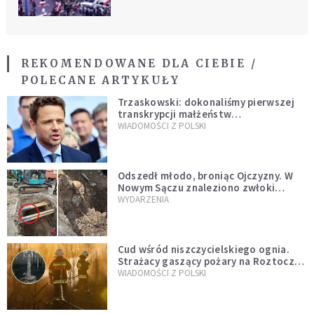
warszawskiej
REKOMENDOWANE DLA CIEBIE /
POLECANE ARTYKUŁY
Trzaskowski: dokonaliśmy pierwszej
transkrypcji małżeństw
jednopłciowych. “Tak jak
WIADOMOŚCI Z POLSKI
zapowiadałem, bez zwłoki,
natychmiast”
Odszedł młodo, broniąc Ojczyzny. W
Nowym Sączu znaleziono zwłoki
mężczyzny z czasów potopu
WYDARZENIA
szwedzkiego
Cud wśród niszczycielskiego ognia.
Strażacy gaszący pożary na Roztoczu
opublikowali niezwykłe zdjęcie
WIADOMOŚCI Z POLSKI