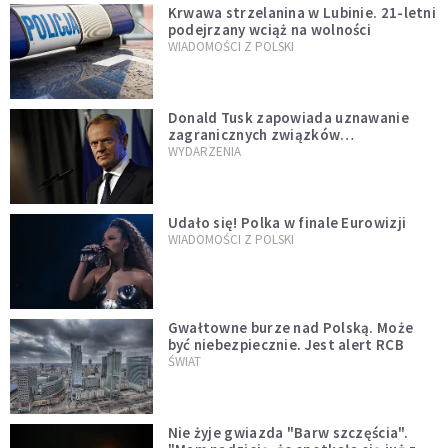
Krwawa strzelanina w Lubinie. 21-letni
podejrzany wciąż na wolności
WIADOMOŚCI Z POLSKI
Donald Tusk zapowiada uznawanie
zagranicznych związków
jednopłciowych. "Państwo oblało ten
WYDARZENIA
test"
Udało się! Polka w finale Eurowizji
WIADOMOŚCI Z POLSKI
Gwałtowne burze nad Polską. Może
być niebezpiecznie. Jest alert RCB
ŚWIAT
Nie żyje gwiazda "Barw szczęścia".