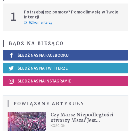
1
Potrzebujesz pomocy? Pomodlimy się w Twojej
intencji
62 komentarzy
BĄDŹ NA BIEŻĄCO
ŚLEDŹ NAS NA FACEBOOKU
ŚLEDŹ NAS NA TWITTERZE
ŚLEDŹ NAS NA INSTAGRAMIE
POWIĄZANE ARTYKUŁY
Czy Marsz Niepodległości
otworzy Msza? Jest
komunikat kurii
KOŚCIÓŁ