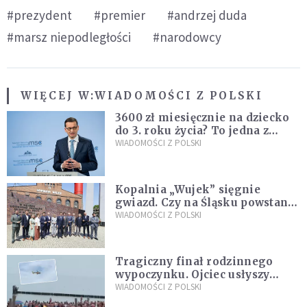
#prezydent
#premier
#andrzej duda
#marsz niepodległości
#narodowcy
WIĘCEJ W:
WIADOMOŚCI Z POLSKI
3600 zł miesięcznie na dziecko
do 3. roku życia? To jedna z
propozycji programu "Rozwój
WIADOMOŚCI Z POLSKI
Plus"
Kopalnia „Wujek” sięgnie
gwiazd. Czy na Śląsku powstanie
„Dolina Krzemowa”?
WIADOMOŚCI Z POLSKI
Tragiczny finał rodzinnego
wypoczynku. Ojciec usłyszy
zarzuty
WIADOMOŚCI Z POLSKI