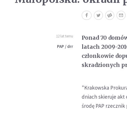
12 lat temu
Ponad 70 domów
latach 2009-201
PAP / drr
członkowie dopuś
skradzionych p
"Krakowska Prokurat
dniach skieruje ak
środę PAP rzecznik 