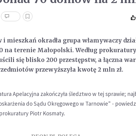
 i mieszkań okradła grupa włamywaczy dzia
0 na terenie Małopolski. Według prokuratury
cili się blisko 200 przestępstw, a łączna wa
rzedmiotów przewyższyła kwotę 2 mln zł.
ura Apelacyjna zakończyła śledztwo w tej sprawie; naj
t oskarżenia do Sądu Okręgowego w Tarnowie" - powiedz
prokuratury Piotr Kosmaty.