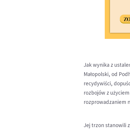
Jak wynika z ustale
Małopolski, od Podh
recydywiści, dopuśc
rozbojów z użyciem
rozprowadzaniem na
Jej trzon stanowili 