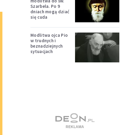
modlitwa do św.
Szarbela. Po 9
dniach mogą dziać
się cuda
Modlitwa ojca Pio
w trudnych i
beznadziejnych
sytuacjach