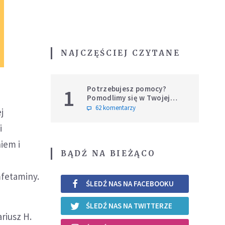
NAJCZĘŚCIEJ CZYTANE
Potrzebujesz pomocy?
1
Pomodlimy się w Twojej
intencji
62 komentarzy
j
i
iem i
BĄDŹ NA BIEŻĄCO
fetaminy.
ŚLEDŹ NAS NA FACEBOOKU
ŚLEDŹ NAS NA TWITTERZE
ariusz H.