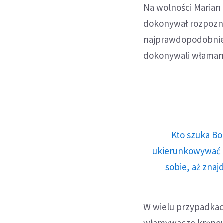
Na wolności Marian
dokonywał rozpozna
najprawdopodobniej
dokonywali właman
Kto szuka Bo
ukierunkowywać n
sobie, aż znaj
W wielu przypadka
włamywacze krępowal