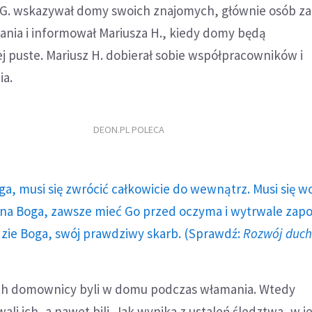
 G. wskazywał domy swoich znajomych, głównie osób z
nia i informował Mariusza H., kiedy domy będą
 puste. Mariusz H. dobierał sobie współpracowników i
ia.
DEON.PL POLECA
ga, musi się zwrócić całkowicie do wewnątrz. Musi się w
a Boga, zawsze mieć Go przed oczyma i wytrwale zap
dzie Boga, swój prawdziwy skarb. (Sprawdź:
Rozwój duc
ch domownicy byli w domu podczas włamania. Wtedy
i ich, a nawet bili. Jak wynika z ustaleń śledztwa, w 