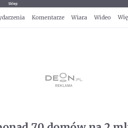
g
Sklep
Wię
darzenia
Komentarze
Wiara
Wideo
ponad 70 domów na 2 ml