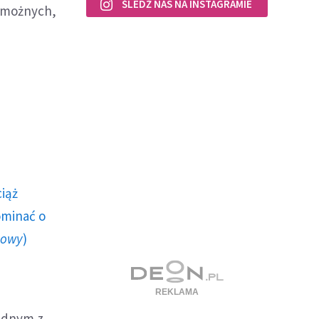
ŚLEDŹ NAS NA INSTAGRAMIE
amożnych,
ciąż
ominać o
howy
)
jednym z