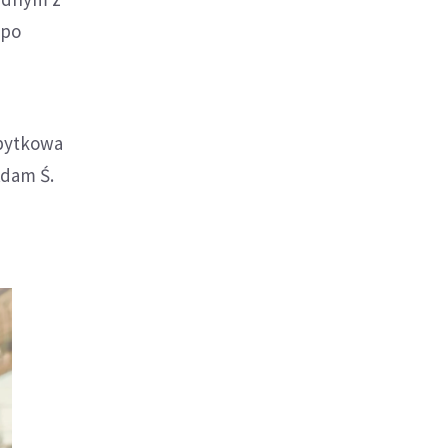
 po
abytkowa
Adam Ś.