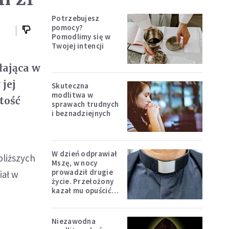
Potrzebujesz
pomocy?
Pomodlimy się w
Twojej intencji
łająca w
 jej
Skuteczna
modlitwa w
rtość
sprawach trudnych
i beznadziejnych
W dzień odprawiał
bliższych
Mszę, w nocy
prowadził drugie
iał w
życie. Przełożony
kazał mu opuścić
zakon
Niezawodna