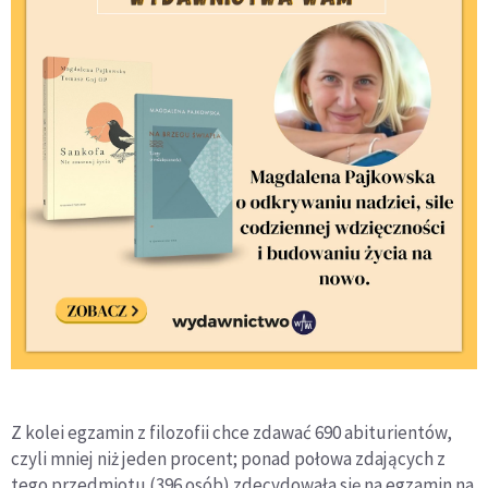
Z kolei egzamin z filozofii chce zdawać 690 abiturientów,
czyli mniej niż jeden procent; ponad połowa zdających z
tego przedmiotu (396 osób) zdecydowała się na egzamin na