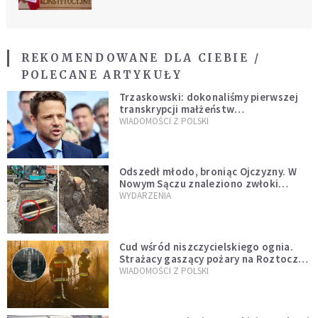
REKOMENDOWANE DLA CIEBIE /
POLECANE ARTYKUŁY
Trzaskowski: dokonaliśmy pierwszej
transkrypcji małżeństw
jednopłciowych. “Tak jak
WIADOMOŚCI Z POLSKI
zapowiadałem, bez zwłoki,
natychmiast”
Odszedł młodo, broniąc Ojczyzny. W
Nowym Sączu znaleziono zwłoki
mężczyzny z czasów potopu
WYDARZENIA
szwedzkiego
Cud wśród niszczycielskiego ognia.
Strażacy gaszący pożary na Roztoczu
opublikowali niezwykłe zdjęcie
WIADOMOŚCI Z POLSKI