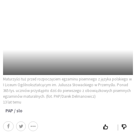
Maturzyści tuż przed rozpoczęciem egzaminu pisemnego z języka polskiego w
I Liceum Ogólnokształcącym im. Juliusza Słowackiego w Przemyślu. Ponad
365 tys. uczniów przystąpiło dziś do pierwszego z obowiązkowych pisemnych
egzaminów maturalnych. (fot. PAP/Darek Delmanowicz)
13 lat temu
PAP / slo