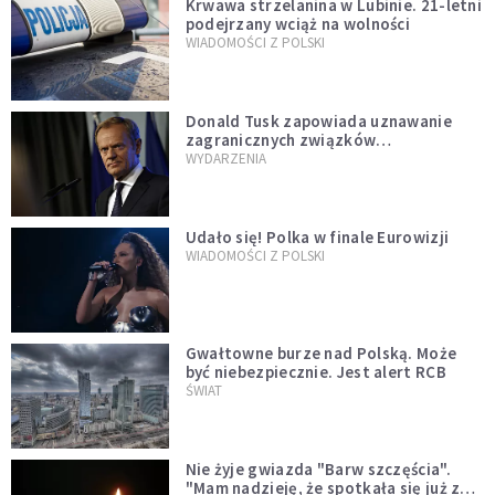
Krwawa strzelanina w Lubinie. 21-letni
podejrzany wciąż na wolności
WIADOMOŚCI Z POLSKI
Donald Tusk zapowiada uznawanie
zagranicznych związków
jednopłciowych. "Państwo oblało ten
WYDARZENIA
test"
Udało się! Polka w finale Eurowizji
WIADOMOŚCI Z POLSKI
Gwałtowne burze nad Polską. Może
być niebezpiecznie. Jest alert RCB
ŚWIAT
Nie żyje gwiazda "Barw szczęścia".
"Mam nadzieję, że spotkała się już z