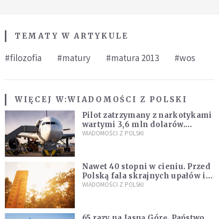
TEMATY W ARTYKULE
#filozofia
#matury
#matura 2013
#wos
WIĘCEJ W:
WIADOMOŚCI Z POLSKI
Pilot zatrzymany z narkotykami
wartymi 3,6 mln dolarów.
Śledczy podejrzewają, że latał
WIADOMOŚCI Z POLSKI
pod ich wpływem
Nawet 40 stopni w cieniu. Przed
Polską fala skrajnych upałów i
gwałtowne burze
WIADOMOŚCI Z POLSKI
65 razy na Jasną Górę. Państwo