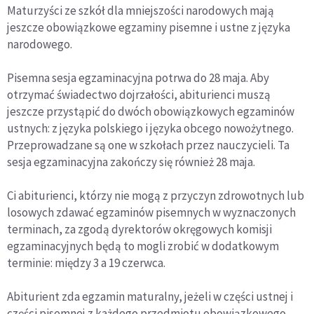
Maturzyści ze szkół dla mniejszości narodowych mają
jeszcze obowiązkowe egzaminy pisemne i ustne z języka
narodowego.
Pisemna sesja egzaminacyjna potrwa do 28 maja. Aby
otrzymać świadectwo dojrzałości, abiturienci muszą
jeszcze przystąpić do dwóch obowiązkowych egzaminów
ustnych: z języka polskiego i języka obcego nowożytnego.
Przeprowadzane są one w szkołach przez nauczycieli. Ta
sesja egzaminacyjna zakończy się również 28 maja.
Ci abiturienci, którzy nie mogą z przyczyn zdrowotnych lub
losowych zdawać egzaminów pisemnych w wyznaczonych
terminach, za zgodą dyrektorów okręgowych komisji
egzaminacyjnych będą to mogli zrobić w dodatkowym
terminie: między 3 a 19 czerwca.
Abiturient zda egzamin maturalny, jeżeli w części ustnej i
części pisemnej z każdego przedmiotu obowiązkowego