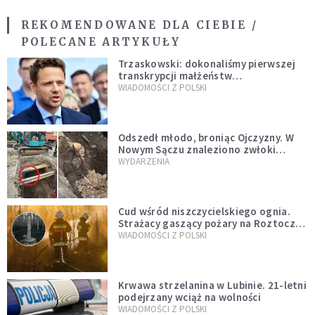
REKOMENDOWANE DLA CIEBIE /
POLECANE ARTYKUŁY
Trzaskowski: dokonaliśmy pierwszej
transkrypcji małżeństw
jednopłciowych. “Tak jak
WIADOMOŚCI Z POLSKI
zapowiadałem, bez zwłoki,
natychmiast”
Odszedł młodo, broniąc Ojczyzny. W
Nowym Sączu znaleziono zwłoki
mężczyzny z czasów potopu
WYDARZENIA
szwedzkiego
Cud wśród niszczycielskiego ognia.
Strażacy gaszący pożary na Roztoczu
opublikowali niezwykłe zdjęcie
WIADOMOŚCI Z POLSKI
Krwawa strzelanina w Lubinie. 21-letni
podejrzany wciąż na wolności
WIADOMOŚCI Z POLSKI