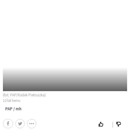
(fot. PAP/Radek Pietruszka)
12 lat temu
PAP / mh