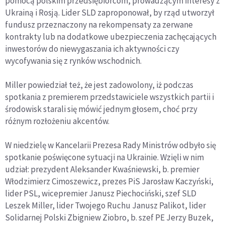
pomocą polskim przedsiębiorcom, prowadzącym interesy z
Ukrainą i Rosją. Lider SLD zaproponował, by rząd utworzył
fundusz przeznaczony na rekompensaty za zerwane
kontrakty lub na dodatkowe ubezpieczenia zachęcających
inwestorów do niewygaszania ich aktywności czy
wycofywania się z rynków wschodnich.
Miller powiedział też, że jest zadowolony, iż podczas
spotkania z premierem przedstawiciele wszystkich partii i
środowisk starali się mówić jednym głosem, choć przy
różnym rozłożeniu akcentów.
W niedzielę w Kancelarii Prezesa Rady Ministrów odbyło się
spotkanie poświęcone sytuacji na Ukrainie. Wzięli w nim
udział: prezydent Aleksander Kwaśniewski, b. premier
Włodzimierz Cimoszewicz, prezes PiS Jarosław Kaczyński,
lider PSL, wicepremier Janusz Piechociński, szef SLD
Leszek Miller, lider Twojego Ruchu Janusz Palikot, lider
Solidarnej Polski Zbigniew Ziobro, b. szef PE Jerzy Buzek,