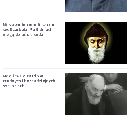
Niezawodna modlitwa do
św. Szarbela. Po 9 dniach
mogą dziać się cuda
Modlitwa ojca Pio w
trudnych i beznadziejnych
sytuacjach