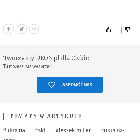
Tworzymy DEON.pl dla Ciebie
Tu możesz nas wesprzeć.
WSPOMÓŻ NAS
TEMATY W ARTYKULE
#ukraina
#sld
#leszek miller
#ukraina-