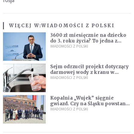
rosja
WIĘCEJ W:
WIADOMOŚCI Z POLSKI
3600 zł miesięcznie na dziecko
do 3. roku życia? To jedna z
propozycji programu "Rozwój
WIADOMOŚCI Z POLSKI
Plus"
Sejm odrzucił projekt dotyczący
darmowej wody z kranu w
restauracjach
WIADOMOŚCI Z POLSKI
Kopalnia „Wujek” sięgnie
gwiazd. Czy na Śląsku powstanie
„Dolina Krzemowa”?
WIADOMOŚCI Z POLSKI