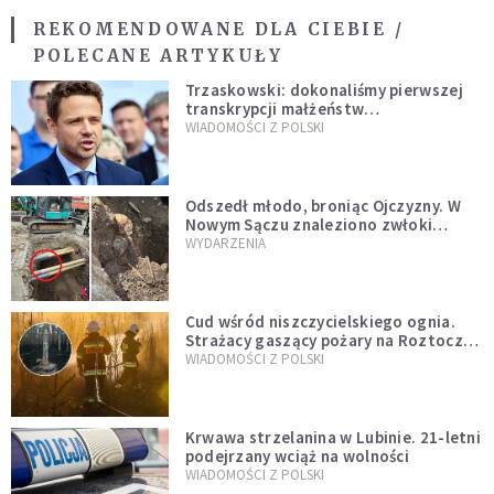
REKOMENDOWANE DLA CIEBIE /
POLECANE ARTYKUŁY
Trzaskowski: dokonaliśmy pierwszej
transkrypcji małżeństw
jednopłciowych. “Tak jak
WIADOMOŚCI Z POLSKI
zapowiadałem, bez zwłoki,
natychmiast”
Odszedł młodo, broniąc Ojczyzny. W
Nowym Sączu znaleziono zwłoki
mężczyzny z czasów potopu
WYDARZENIA
szwedzkiego
Cud wśród niszczycielskiego ognia.
Strażacy gaszący pożary na Roztoczu
opublikowali niezwykłe zdjęcie
WIADOMOŚCI Z POLSKI
Krwawa strzelanina w Lubinie. 21-letni
podejrzany wciąż na wolności
WIADOMOŚCI Z POLSKI