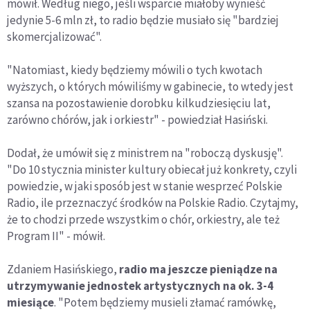
mówił. Według niego, jeśli wsparcie miałoby wynieść
jedynie 5-6 mln zł, to radio będzie musiało się "bardziej
skomercjalizować".
"Natomiast, kiedy będziemy mówili o tych kwotach
wyższych, o których mówiliśmy w gabinecie, to wtedy jest
szansa na pozostawienie dorobku kilkudziesięciu lat,
zarówno chórów, jak i orkiestr" - powiedział Hasiński.
Dodał, że umówił się z ministrem na "roboczą dyskusję".
"Do 10 stycznia minister kultury obiecał już konkrety, czyli
powiedzie, w jaki sposób jest w stanie wesprzeć Polskie
Radio, ile przeznaczyć środków na Polskie Radio. Czytajmy,
że to chodzi przede wszystkim o chór, orkiestry, ale też
Program II" - mówił.
Zdaniem Hasińskiego,
radio ma jeszcze pieniądze na
utrzymywanie jednostek artystycznych na ok. 3-4
miesiące
. "Potem będziemy musieli złamać ramówkę,