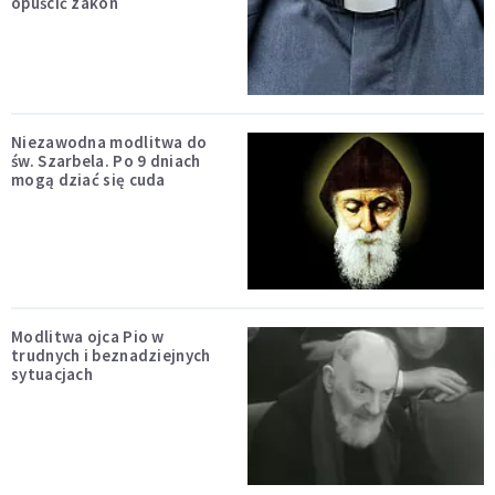
opuścić zakon
Niezawodna modlitwa do
św. Szarbela. Po 9 dniach
mogą dziać się cuda
Modlitwa ojca Pio w
trudnych i beznadziejnych
sytuacjach