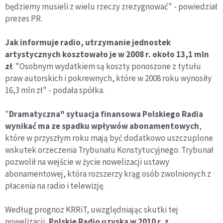
będziemy musieli z wielu rzeczy zrezygnować" - powiedział
prezes PR.
Jak informuje radio, utrzymanie jednostek
artystycznych kosztowało je w 2008 r. około 13,1 mln
zł
. "Osobnym wydatkiem są koszty ponoszone z tytułu
praw autorskich i pokrewnych, które w 2008 roku wynosiły
16,3 mln zł" - podała spółka.
"
Dramatyczna" sytuacja finansowa Polskiego Radia
wynikać ma ze spadku wpływów abonamentowych
,
które w przyszłym roku mają być dodatkowo uszczuplone
wskutek orzeczenia Trybunału Konstytucyjnego. Trybunał
pozwolił na wejście w życie nowelizacji ustawy
abonamentowej, która rozszerzy krąg osób zwolnionych z
płacenia na radio i telewizję.
Według prognoz KRRiT, uwzględniając skutki tej
nowelizacji,
Polskie Radio uzyska w 2010 r. z