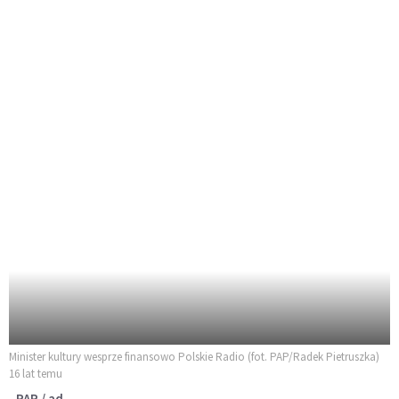
Minister kultury wesprze finansowo Polskie Radio (fot. PAP/Radek Pietruszka)
16 lat temu
PAP / ad