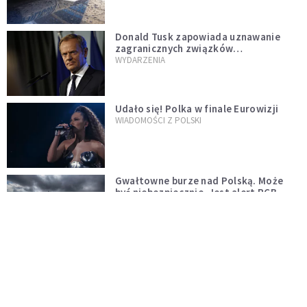
Donald Tusk zapowiada uznawanie
zagranicznych związków
jednopłciowych. "Państwo oblało ten
WYDARZENIA
test"
Udało się! Polka w finale Eurowizji
WIADOMOŚCI Z POLSKI
Gwałtowne burze nad Polską. Może
być niebezpiecznie. Jest alert RCB
ŚWIAT
Nie żyje gwiazda "Barw szczęścia".
"Mam nadzieję, że spotkała się już z
Bogiem, którego tak bardzo kochała"
WYDARZENIA