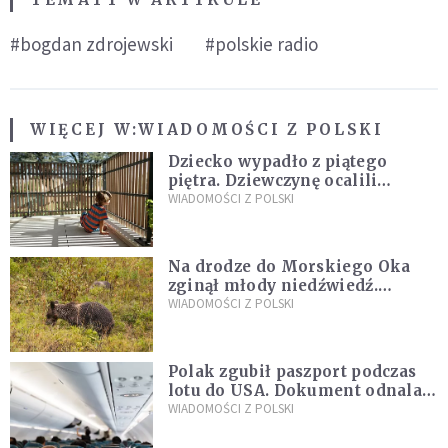
#bogdan zdrojewski
#polskie radio
WIĘCEJ W:
WIADOMOŚCI Z POLSKI
Dziecko wypadło z piątego
piętra. Dziewczynę ocalili
sąsiedzi
WIADOMOŚCI Z POLSKI
Na drodze do Morskiego Oka
zginął młody niedźwiedź.
Sprawę bada Policja i TPN
WIADOMOŚCI Z POLSKI
Polak zgubił paszport podczas
lotu do USA. Dokument odnalazł
się w nietypowym miejscu
WIADOMOŚCI Z POLSKI