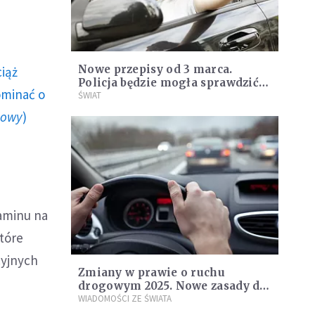
Nowe przepisy od 3 marca.
ciąż
Policja będzie mogła sprawdzić
ominać o
trzeźwość pasażera
ŚWIAT
howy
)
zaminu na
tóre
cyjnych
Zmiany w prawie o ruchu
drogowym 2025. Nowe zasady dla
młodych kierowców i surowsze
WIADOMOŚCI ZE ŚWIATA
przepisy