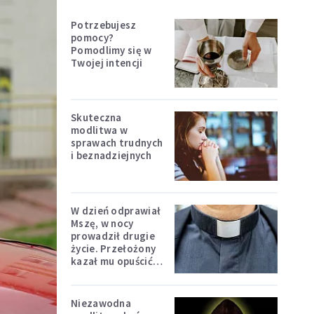
Potrzebujesz
pomocy?
Pomodlimy się w
Twojej intencji
Skuteczna
modlitwa w
sprawach trudnych
i beznadziejnych
W dzień odprawiał
Mszę, w nocy
prowadził drugie
życie. Przełożony
kazał mu opuścić
zakon
Niezawodna