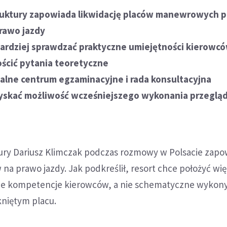
truktury zapowiada likwidację placów manewrowych 
rawo jazdy
ardziej sprawdzać praktyczne umiejętności kierowc
ościć pytania teoretyczne
alne centrum egzaminacyjne i rada konsultacyjna
yskać możliwość wcześniejszego wykonania przeglą
tury Dariusz Klimczak podczas rozmowy w Polsacie zapo
a prawo jazdy. Jak podkreślił, resort chce położyć wi
zne kompetencje kierowców, a nie schematyczne wykon
iętym placu.