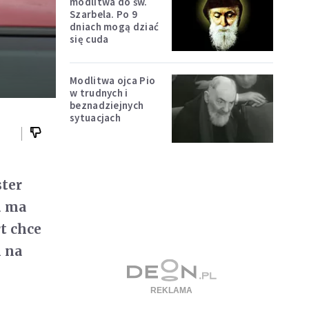
modlitwa do św.
Szarbela. Po 9
dniach mogą dziać
się cuda
Modlitwa ojca Pio
w trudnych i
beznadziejnych
sytuacjach
ster
a ma
t chce
m na