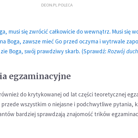
DEON.PL POLECA
ga, musi się zwrócić całkowicie do wewnątrz. Musi się w
a Boga, zawsze mieć Go przed oczyma i wytrwale zap
dzie Boga, swój prawdziwy skarb. (Sprawdź:
Rozwój duc
ia egzaminacyjne
ę również do krytykowanej od lat części teoretycznej eg
 przede wszystkim o niejasne i podchwytliwe pytania, k
antów bardziej sprawdzają znajomość trików egzamina