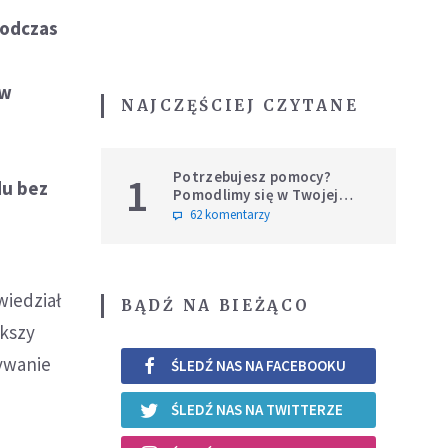
podczas
ów
NAJCZĘŚCIEJ CZYTANE
Potrzebujesz pomocy?
1
du bez
Pomodlimy się w Twojej
intencji
62 komentarzy
wiedział
BĄDŹ NA BIEŻĄCO
ększy
ywanie
ŚLEDŹ NAS NA FACEBOOKU
ŚLEDŹ NAS NA TWITTERZE