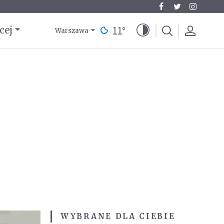
11
°
cej
Warszawa
WYBRANE DLA CIEBIE