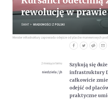
Kursanci odetchną z
rewolucję w prawie
ŚWIAT
WIADOMOŚCI Z POLSKI
Minister infrastruktury zapowiada odejście od placów manewrowych po
2 miesiące temu
Szykują się duż
infrastruktury 
niedziela / jh
całkowicie zmi
odejść od plac
praktyczne umi