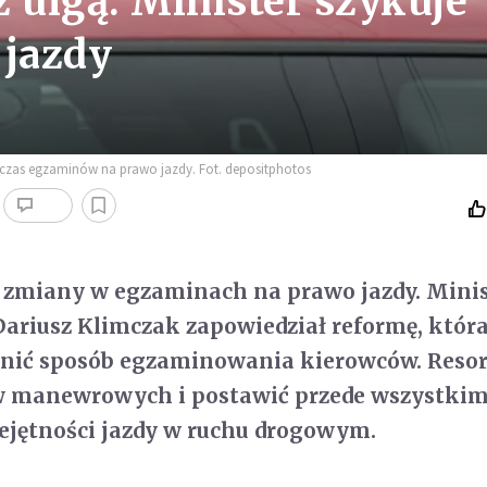
 ulgą. Minister szykuje
 jazdy
dczas egzaminów na prawo jazdy. Fot. depositphotos
e zmiany w egzaminach na prawo jazdy. Mini
Dariusz Klimczak zapowiedział reformę, któr
enić sposób egzaminowania kierowców. Resor
ów manewrowych i postawić przede wszystki
ejętności jazdy w ruchu drogowym.