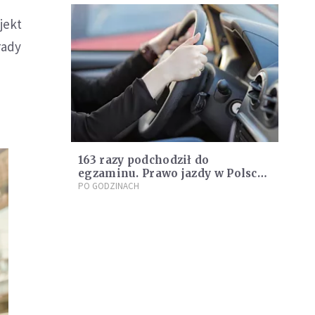
jekt
rady
163 razy podchodził do
egzaminu. Prawo jazdy w Polsce
to stres, nie test umiejętności
PO GODZINACH