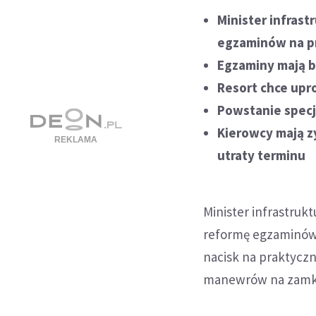
Minister infras
egzaminów na p
Egzaminy mają b
Resort chce upr
Powstanie specj
Kierowcy mają z
utraty terminu
Minister infrastruk
reformę egzaminów n
nacisk na praktyc
manewrów na zamkn