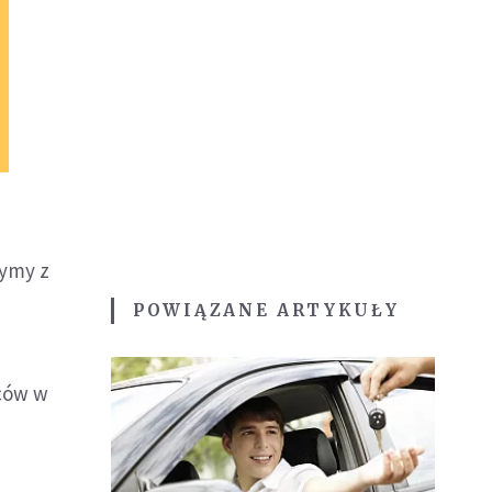
zymy z
POWIĄZANE ARTYKUŁY
wców w