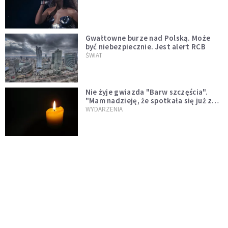
Gwałtowne burze nad Polską. Może
być niebezpiecznie. Jest alert RCB
ŚWIAT
Nie żyje gwiazda "Barw szczęścia".
"Mam nadzieję, że spotkała się już z
Bogiem, którego tak bardzo kochała"
WYDARZENIA