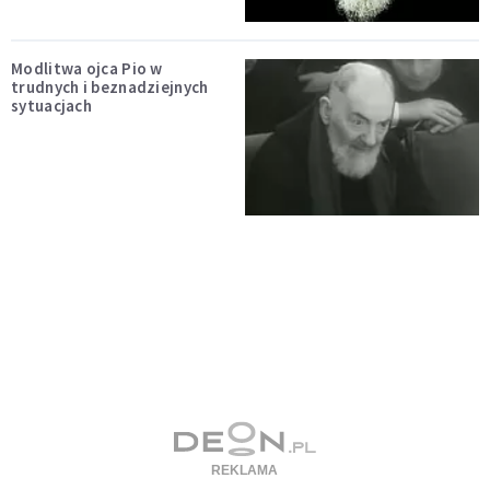
Modlitwa ojca Pio w
trudnych i beznadziejnych
sytuacjach