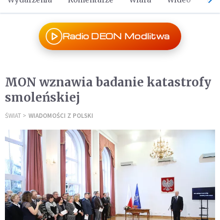
Radio DEON Modlitwa
MON wznawia badanie katastrofy
smoleńskiej
ŚWIAT
WIADOMOŚCI Z POLSKI