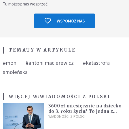
Tu możesz nas wesprzeć.
WSPOMÓŻ NAS
TEMATY W ARTYKULE
#mon
#antoni macierewicz
#katastrofa
smoleńska
WIĘCEJ W:
WIADOMOŚCI Z POLSKI
3600 zł miesięcznie na dziecko
do 3. roku życia? To jedna z
propozycji programu "Rozwój
WIADOMOŚCI Z POLSKI
Plus"