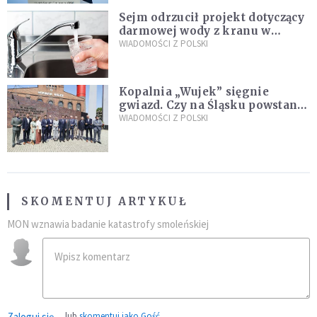
Sejm odrzucił projekt dotyczący
darmowej wody z kranu w
restauracjach
WIADOMOŚCI Z POLSKI
Kopalnia „Wujek” sięgnie
gwiazd. Czy na Śląsku powstanie
„Dolina Krzemowa”?
WIADOMOŚCI Z POLSKI
SKOMENTUJ ARTYKUŁ
MON wznawia badanie katastrofy smoleńskiej
Zaloguj się
lub
skomentuj jako Gość