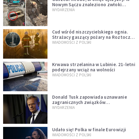
Nowym Sączu znaleziono zwłoki
mężczyzny z czasów potopu
WYDARZENIA
szwedzkiego
Cud wśród niszczycielskiego ognia.
Strażacy gaszący pożary na Roztoczu
opublikowali niezwykłe zdjęcie
WIADOMOŚCI Z POLSKI
Krwawa strzelanina w Lubinie. 21-letni
podejrzany wciąż na wolności
WIADOMOŚCI Z POLSKI
Donald Tusk zapowiada uznawanie
zagranicznych związków
jednopłciowych. "Państwo oblało ten
WYDARZENIA
test"
Udało się! Polka w finale Eurowizji
WIADOMOŚCI Z POLSKI