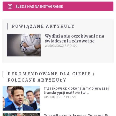
ŚLEDŹ NAS NA INSTAGRAMIE
POWIĄZANE ARTYKUŁY
Wydłuża się oczekiwanie na
świadczenia zdrowotne
WIADOMOŚCI Z POLSKI
REKOMENDOWANE DLA CIEBIE /
POLECANE ARTYKUŁY
Trzaskowski: dokonaliśmy pierwszej
transkrypcji małżeństw
jednopłciowych. “Tak jak
WIADOMOŚCI Z POLSKI
zapowiadałem, bez zwłoki,
natychmiast”
Odszedł młodo, broniąc Ojczyzny. W