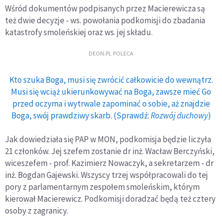
Wśród dokumentów podpisanych przez Macierewicza są
też dwie decyzje - ws. powołania podkomisji do zbadania
katastrofy smoleńskiej oraz ws. jej składu.
DEON.PL POLECA
Kto szuka Boga, musi się zwrócić całkowicie do wewnątrz.
Musi się wciąż ukierunkowywać na Boga, zawsze mieć Go
przed oczyma i wytrwale zapominać o sobie, aż znajdzie
Boga, swój prawdziwy skarb. (Sprawdź:
Rozwój duchowy
)
Jak dowiedziała się PAP w MON, podkomisja będzie liczyła
21 członków. Jej szefem zostanie dr inż. Wacław Berczyński,
wiceszefem - prof. Kazimierz Nowaczyk, a sekretarzem - dr
inż. Bogdan Gajewski. Wszyscy trzej współpracowali do tej
pory z parlamentarnym zespołem smoleńskim, którym
kierował Macierewicz. Podkomisji doradzać będą też cztery
osoby z zagranicy.