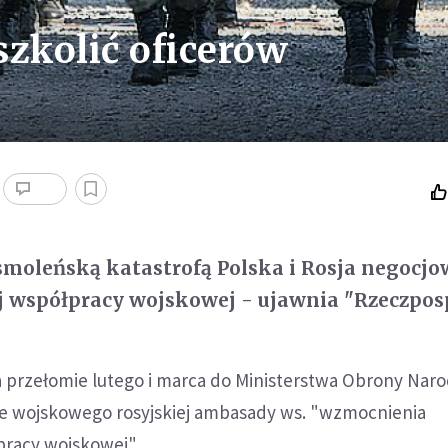
zkolić oficerów
smoleńską katastrofą Polska i Rosja negocjo
j współpracy wojskowej - ujawnia "Rzeczposp
a przełomie lutego i marca do Ministerstwa Obrony Nar
che wojskowego rosyjskiej ambasady ws. "wzmocnienia
racy wojskowej".