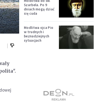
modlitwa do św.
Szarbela. Po 9
dniach mogą dziać
się cuda
Modlitwa ojca Pio
w trudnych i
beznadziejnych
sytuacjach
wały
olita".
odowej