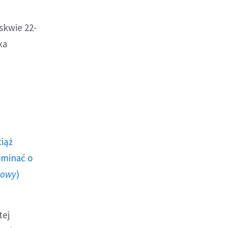
skwie 22-
ka
ciąż
ominać o
howy
)
tej