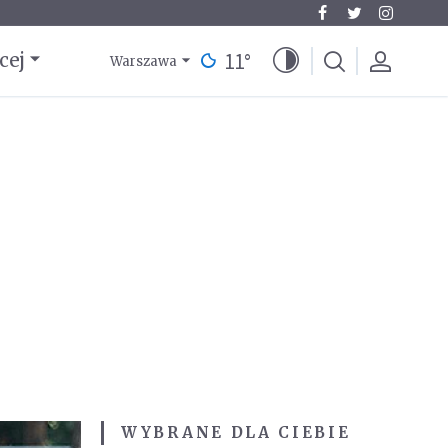
11
°
cej
Warszawa
WYBRANE DLA CIEBIE