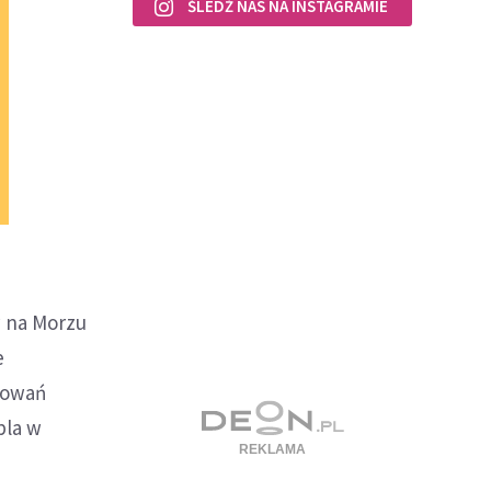
ŚLEDŹ NAS NA INSTAGRAMIE
 na Morzu
e
powań
bla w