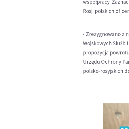
współpracy. Zaznacz
Rosji polskich ofice
- Zrezygnowano z ni
Wojskowych Służb I
propozycja powrotu 
Urzędu Ochrony Pa
polsko-rosyjskich 