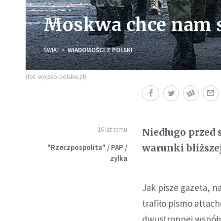
Moskwa chce nam s
ŚWIAT
WIADOMOŚCI Z POLSKI
(fot. wojsko-polskie.pl)
16 lat temu
Niedługo przed 
warunki bliższe
"Rzeczpospolita" / PAP /
zylka
Jak pisze gazeta, n
trafiło pismo atta
dwustronnej współp