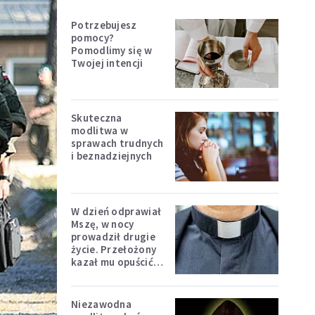
Potrzebujesz
pomocy?
Pomodlimy się w
Twojej intencji
Skuteczna
modlitwa w
sprawach trudnych
i beznadziejnych
W dzień odprawiał
Mszę, w nocy
prowadził drugie
życie. Przełożony
kazał mu opuścić
zakon
Niezawodna