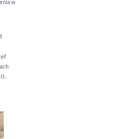
lenia w
f
zef
wach
TO.