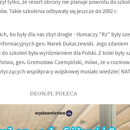
ył tylko, że resort obrony nie planuje powrotu do szko
rów. Takie szkolenia odbywały się jeszcze do 2002 r.
ch, bo były dla nas zbyt drogie - tłumaczy "Rz" były sze
nformacyjnych gen. Marek Dukaczewski. Jego zdaniem
do szkoleń była wyróżnieniem dla Polski. Z kolei były s
ństwa, gen. Gromosław Czempiński, mówi, że o rozmo
dotyczących współpracy wojskowej musiało wiedzieć NA
DEON.PL POLECA