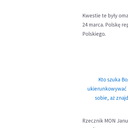
Kwestie te były om
24 marca. Polskę r
Polskiego.
Kto szuka Bo
ukierunkowywać n
sobie, aż znaj
Rzecznik MON Janusz