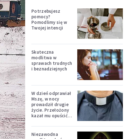
Potrzebujesz
pomocy?
Pomodlimy się w
Twojej intencji
Skuteczna
modlitwa w
sprawach trudnych
i beznadziejnych
W dzień odprawiał
Mszę, w nocy
prowadził drugie
życie. Przełożony
kazał mu opuścić
zakon
Niezawodna