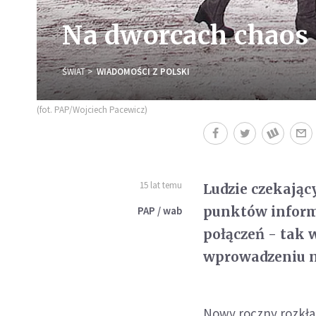
Na dworcach chaos 
ŚWIAT
WIADOMOŚCI Z POLSKI
(fot. PAP/Wojciech Pacewicz)
15 lat temu
Ludzie czekający
punktów inform
PAP / wab
połączeń - tak 
wprowadzeniu n
Nowy roczny rozkład