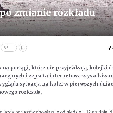
po zmianie rozkładu
 na pociągi, które nie przyjeżdżają, kolejki d
acyjnych i zepsuta internetowa wyszukiwa
wygląda sytuacja na kolei w pierwszych dnia
owego rozkładu.
 jazdy pociągów obowiązuje od niedzieli, 12 grudnia. Na