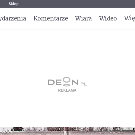
g
Sklep
Wię
darzenia
Komentarze
Wiara
Wideo