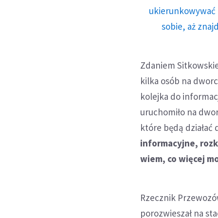
ukierunkowywać n
sobie, aż znaj
Zdaniem Sitkowskie
kilka osób na dworcu
kolejka do informacj
uruchomiło na dwo
które będą działać 
informacyjne, rozk
wiem, co więcej m
Rzecznik Przewozów
porozwieszał na st