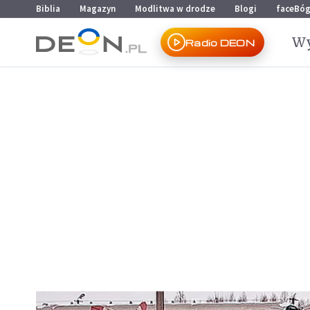
Przejdź do menu głównego
Przejdź do treści
Biblia
Magazyn
Modlitwa w drodze
Blogi
faceBó
Wy
Radio DEON