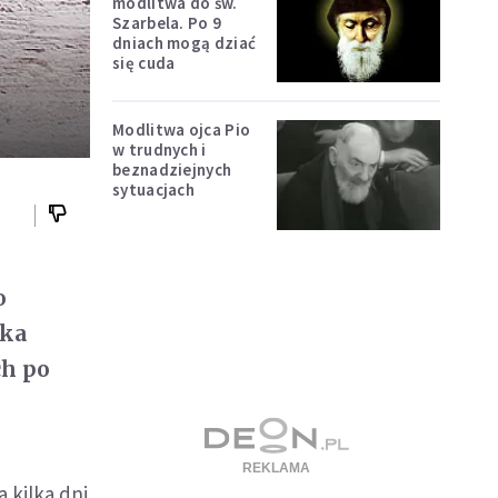
modlitwa do św.
Szarbela. Po 9
dniach mogą dziać
się cuda
Modlitwa ojca Pio
w trudnych i
beznadziejnych
sytuacjach
o
rka
ch po
 kilka dni