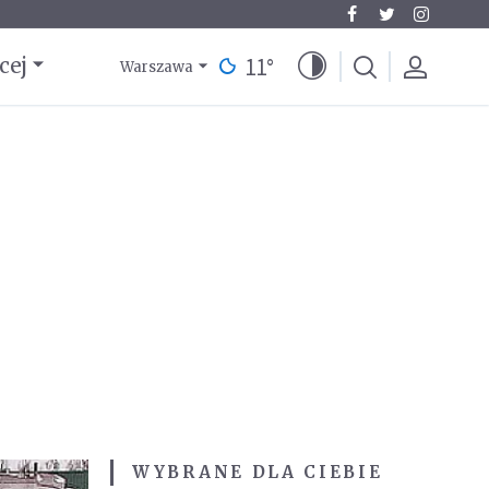
11
°
cej
Warszawa
WYBRANE DLA CIEBIE