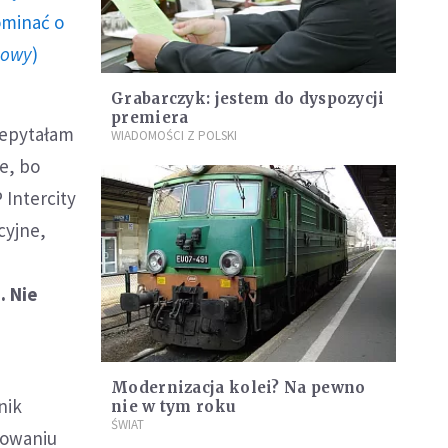
ominać o
howy
)
Grabarczyk: jestem do dyspozycji
premiera
zepytałam
WIADOMOŚCI Z POLSKI
le, bo
 Intercity
cyjne,
. Nie
Modernizacja kolei? Na pewno
nik
nie w tym roku
ŚWIAT
sowaniu