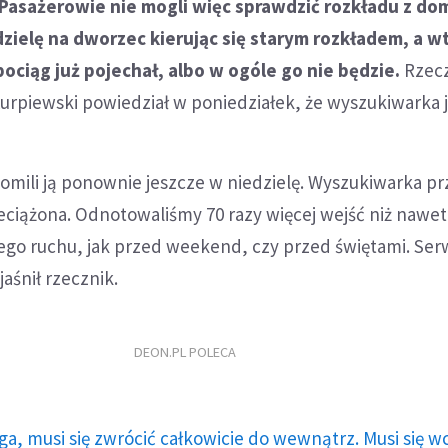
 Pasażerowie nie mogli więc sprawdzić rozkładu z dom
dzielę na dworzec kierując się starym rozkładem, a w
pociąg już pojechał, albo w ogóle go nie będzie.
Rzec
rpiewski powiedział w poniedziałek, że wyszukiwarka ju
omili ją ponownie jeszcze w niedzielę. Wyszukiwarka pr
zeciążona. Odnotowaliśmy 70 razy więcej wejść niż nawe
o ruchu, jak przed weekend, czy przed świętami. Ser
aśnił rzecznik.
DEON.PL POLECA
ga, musi się zwrócić całkowicie do wewnątrz. Musi się w