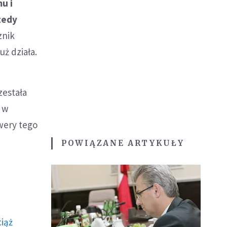
u i
tedy
znik
ż działa.
zestała
t w
wery tego
POWIĄZANE ARTYKUŁY
ciąż