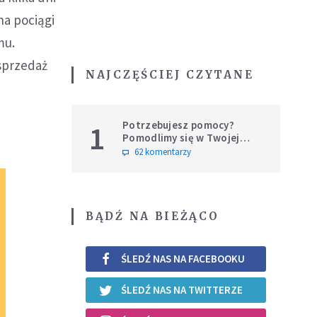
a pociągi
mu.
 sprzedaż
NAJCZĘŚCIEJ CZYTANE
Potrzebujesz pomocy?
1
Pomodlimy się w Twojej
intencji
62 komentarzy
BĄDŹ NA BIEŻĄCO
ŚLEDŹ NAS NA FACEBOOKU
ŚLEDŹ NAS NA TWITTERZE