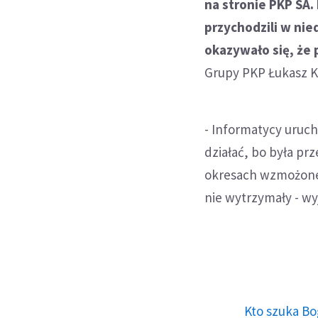
na stronie PKP SA.
przychodzili w nie
okazywało się, że 
Grupy PKP Łukasz Ku
- Informatycy uruch
działać, bo była pr
okresach wzmożoneg
nie wytrzymały - wyj
Kto szuka Bo