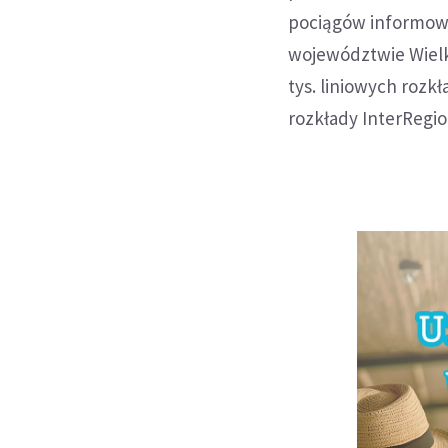
pociągów informował
województwie Wiel
tys. liniowych roz
rozkłady InterRegio