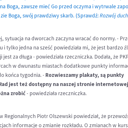
a Boga, zawsze mieć Go przed oczyma i wytrwale zap
dzie Boga, swój prawdziwy skarb. (Sprawdź:
Rozwój duc
j, sytuacja na dworcach zaczyna wracać do normy. - Pr
 i tylko jedna na sześć powiedziała mi, że jest bardzo ź
i jest za długa - powiedziała rzeczniczka. Dodała, że PKP
rcach w dwunastu miastach dodatkowe punkty informa
do końca tygodnia. -
Rozwieszamy plakaty, są punkty
ład jest też dostępny na naszej stronie internetowej
ożna zrobić
- powiedziała rzeczniczka.
 Regionalnych Piotr Olszewski powiedział, że przewoź
acjach informacje o zmianie rozkładu. O zmianach w kur