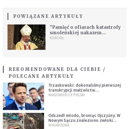
POWIĄZANE ARTYKUŁY
"Pamięć o ofiarach katastrofy
smoleńskiej nakazem
historii"
KOŚCIÓŁ
REKOMENDOWANE DLA CIEBIE /
POLECANE ARTYKUŁY
Trzaskowski: dokonaliśmy pierwszej
transkrypcji małżeństw
jednopłciowych. “Tak jak
WIADOMOŚCI Z POLSKI
zapowiadałem, bez zwłoki,
natychmiast”
Odszedł młodo, broniąc Ojczyzny. W
Nowym Sączu znaleziono zwłoki
mężczyzny z czasów potopu
WYDARZENIA