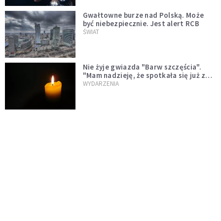
Gwałtowne burze nad Polską. Może
być niebezpiecznie. Jest alert RCB
ŚWIAT
Nie żyje gwiazda "Barw szczęścia".
"Mam nadzieję, że spotkała się już z
Bogiem, którego tak bardzo kochała"
WYDARZENIA