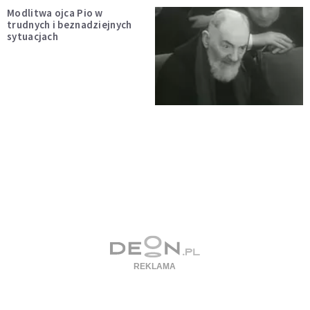
Modlitwa ojca Pio w
trudnych i beznadziejnych
sytuacjach