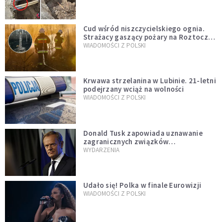
szwedzkiego
Cud wśród niszczycielskiego ognia.
Strażacy gaszący pożary na Roztoczu
opublikowali niezwykłe zdjęcie
WIADOMOŚCI Z POLSKI
Krwawa strzelanina w Lubinie. 21-letni
podejrzany wciąż na wolności
WIADOMOŚCI Z POLSKI
Donald Tusk zapowiada uznawanie
zagranicznych związków
jednopłciowych. "Państwo oblało ten
WYDARZENIA
test"
Udało się! Polka w finale Eurowizji
WIADOMOŚCI Z POLSKI