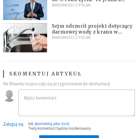
propozycji programu "Rozwój
WIADOMOŚCI Z POLSKI
Plus"
Sejm odrzucił projekt dotyczący
darmowej wody z kranu w
restauracjach
WIADOMOŚCI Z POLSKI
SKOMENTUJ ARTYKUŁ
Na Wawelu rozpoczęły się przygotowania do ekshumacji
Zaloguj się
lub
skomentuj jako Gość
Twój komentarz będzie moderowany