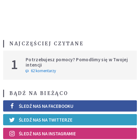
NAJCZĘŚCIEJ CZYTANE
1
Potrzebujesz pomocy? Pomodlimy się w Twojej
intencji
62 komentarzy
BĄDŹ NA BIEŻĄCO
ŚLEDŹ NAS NA FACEBOOKU
ŚLEDŹ NAS NA TWITTERZE
ŚLEDŹ NAS NA INSTAGRAMIE