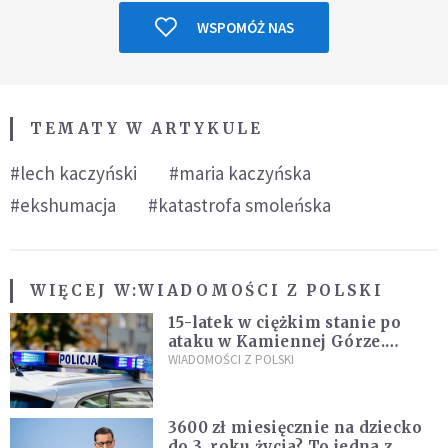
WSPOMÓŻ NAS
TEMATY W ARTYKULE
#lech kaczyński
#maria kaczyńska
#ekshumacja
#katastrofa smoleńska
WIĘCEJ W:
WIADOMOŚCI Z POLSKI
15-latek w ciężkim stanie po
ataku w Kamiennej Górze.
Policja zatrzymała dwóch
WIADOMOŚCI Z POLSKI
nastolatków
3600 zł miesięcznie na dziecko
do 3. roku życia? To jedna z