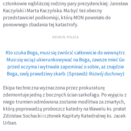
członkowie najbliższej rodziny pary prezydenckiej: Jarosław
Kaczyński i Marta Kaczyńska. Ma być też obecny
przedstawiciel podkomisji, którą MON powołało do
ponownego zbadania tej katastrofy.
DEON.PL POLECA
Kto szuka Boga, musi się zwrócić całkowicie do wewnątrz.
Musi się wciąż ukierunkowywać na Boga, zawsze mieć Go
przed oczyma i wytrwale zapominać o sobie, aż znajdzie
Boga, swój prawdziwy skarb. (Sprawdź:
Rozwój duchowy
)
Ekipa techniczna wyznaczona przez prokuraturę
zdemontuje jedną z bocznych ścian sarkofagu. Po wyjęciu z
niego trumien odmówiona zostanie modlitwa za zmarłych,
którą poprowadzą proboszcz katedry na Wawelu ks. prałat
Zdzisław Sochacki i członek Kapituły Katedralnej ks. Jacek
Urban.