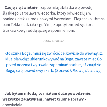
-
Czuję się świetnie
- zapewniła jubilatka wojewodę
śląskiego Jarosława Wieczorka, który odwiedził ją w
poniedziałek z urodzinowymi życzeniami. Elegancko ubrana
pani Tekla siedziała z gośćmi, z apetytem jedząc tort
truskawkowy i oddając się wspomnieniom.
DEON.PL POLECA
Kto szuka Boga, musi się zwrócić całkowicie do wewnątrz.
Musi się wciąż ukierunkowywać na Boga, zawsze mieć Go
przed oczyma i wytrwale zapominać o sobie, aż znajdzie
Boga, swój prawdziwy skarb. (Sprawdź:
Rozwój duchowy
)
-
Jak byłam młoda, to miałam duże powodzenie.
Wszystko załatwiłam, nawet trudne sprawy
-
opowiadała.