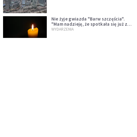
Nie żyje gwiazda "Barw szczęścia".
"Mam nadzieję, że spotkała się już z
Bogiem, którego tak bardzo kochała"
WYDARZENIA