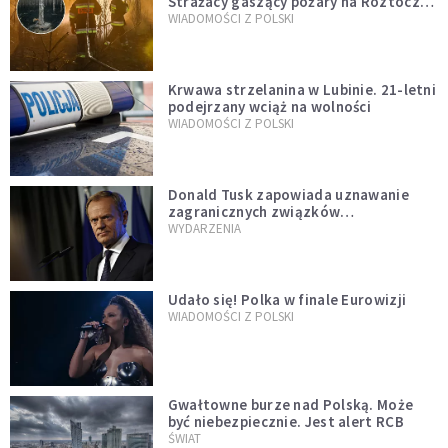
Strażacy gaszący pożary na Roztoczu
opublikowali niezwykłe zdjęcie
WIADOMOŚCI Z POLSKI
Krwawa strzelanina w Lubinie. 21-letni
podejrzany wciąż na wolności
WIADOMOŚCI Z POLSKI
Donald Tusk zapowiada uznawanie
zagranicznych związków
jednopłciowych. "Państwo oblało ten
WYDARZENIA
test"
Udało się! Polka w finale Eurowizji
WIADOMOŚCI Z POLSKI
Gwałtowne burze nad Polską. Może
być niebezpiecznie. Jest alert RCB
ŚWIAT