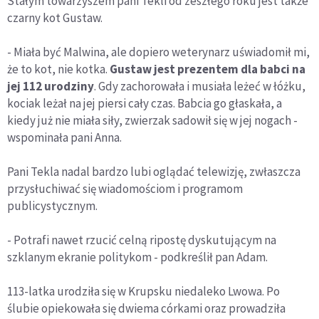
Stałym towarzyszem pani Tekli od zeszłego roku jest także
czarny kot Gustaw.
- Miała być Malwina, ale dopiero weterynarz uświadomił mi,
że to kot, nie kotka.
Gustaw jest prezentem dla babci na
jej 112 urodziny
. Gdy zachorowała i musiała leżeć w łóżku,
kociak leżał na jej piersi cały czas. Babcia go głaskała, a
kiedy już nie miała siły, zwierzak sadowił się w jej nogach -
wspominała pani Anna.
Pani Tekla nadal bardzo lubi oglądać telewizję, zwłaszcza
przysłuchiwać się wiadomościom i programom
publicystycznym.
- Potrafi nawet rzucić celną ripostę dyskutującym na
szklanym ekranie politykom - podkreślił pan Adam.
113-latka urodziła się w Krupsku niedaleko Lwowa. Po
ślubie opiekowała się dwiema córkami oraz prowadziła