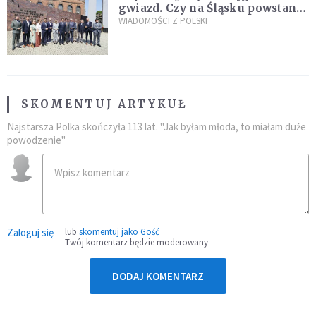
gwiazd. Czy na Śląsku powstanie
„Dolina Krzemowa”?
WIADOMOŚCI Z POLSKI
SKOMENTUJ ARTYKUŁ
Najstarsza Polka skończyła 113 lat. "Jak byłam młoda, to miałam duże
powodzenie"
Zaloguj się
lub
skomentuj jako Gość
Twój komentarz będzie moderowany
DODAJ KOMENTARZ