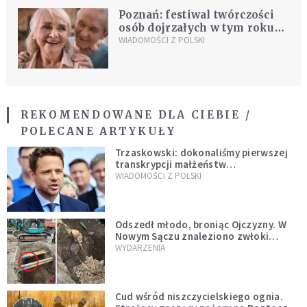
Poznań: festiwal twórczości
osób dojrzałych w tym roku
po raz 10.
WIADOMOŚCI Z POLSKI
REKOMENDOWANE DLA CIEBIE /
POLECANE ARTYKUŁY
Trzaskowski: dokonaliśmy pierwszej
transkrypcji małżeństw
jednopłciowych. “Tak jak
WIADOMOŚCI Z POLSKI
zapowiadałem, bez zwłoki,
natychmiast”
Odszedł młodo, broniąc Ojczyzny. W
Nowym Sączu znaleziono zwłoki
mężczyzny z czasów potopu
WYDARZENIA
szwedzkiego
Cud wśród niszczycielskiego ognia.