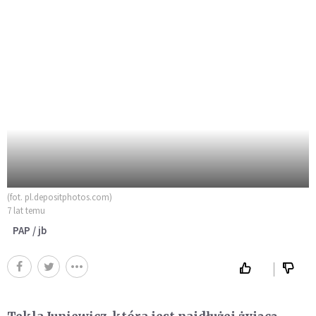
(fot. pl.depositphotos.com)
7 lat temu
PAP / jb