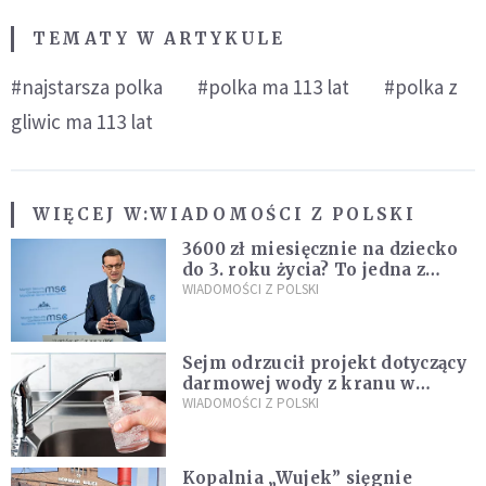
TEMATY W ARTYKULE
#najstarsza polka
#polka ma 113 lat
#polka z
gliwic ma 113 lat
WIĘCEJ W:
WIADOMOŚCI Z POLSKI
3600 zł miesięcznie na dziecko
do 3. roku życia? To jedna z
propozycji programu "Rozwój
WIADOMOŚCI Z POLSKI
Plus"
Sejm odrzucił projekt dotyczący
darmowej wody z kranu w
restauracjach
WIADOMOŚCI Z POLSKI
Kopalnia „Wujek” sięgnie