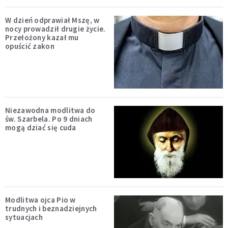
W dzień odprawiał Mszę, w
nocy prowadził drugie życie.
Przełożony kazał mu
opuścić zakon
Niezawodna modlitwa do
św. Szarbela. Po 9 dniach
mogą dziać się cuda
Modlitwa ojca Pio w
trudnych i beznadziejnych
sytuacjach