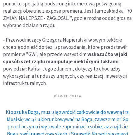
ponadto specjalną podstronę internetową poświęconą
realizacji obietnic z expose premiera. Jest tam zakładka "70
ZMIAN NA LEPSZE - ZAGŁOSUJ", gdzie można oddać głos na
wybrane działania rządu.
- Przewodniczący Grzegorz Napieralski w swym tekście
chce się odnieść do tez i sprawozdania, które przedstawił
premier w "GW", ale przede wszystkim
wskazać to w jaki
sposób szef rządu manipuluje niektórymi faktami
-
powiedział Kalita. Jego zdaniem, dotyczy to chociażby
wykorzystania funduszy unijnych, czy realizacji inwestycji
infrastrukturalnych.
DEON.PL POLECA
Kto szuka Boga, musi się zwrócić całkowicie do wewnątrz.
Musi się wciąż ukierunkowywać na Boga, zawsze mieć Go
przed oczyma i wytrwale zapominać o sobie, aż znajdzie
Boga, swój prawdziwy skarb. (Sprawdź:
Rozwój duchowy
)