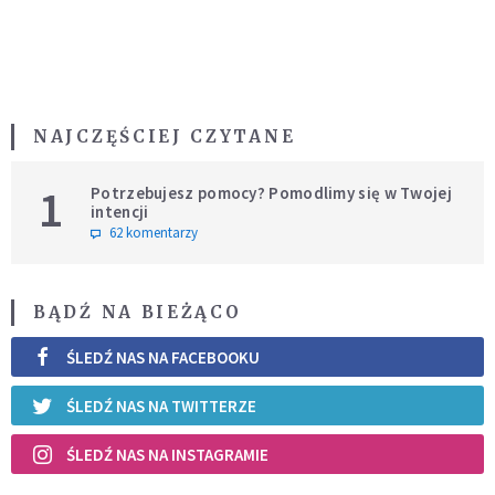
NAJCZĘŚCIEJ CZYTANE
1
Potrzebujesz pomocy? Pomodlimy się w Twojej
intencji
62 komentarzy
BĄDŹ NA BIEŻĄCO
ŚLEDŹ NAS NA FACEBOOKU
ŚLEDŹ NAS NA TWITTERZE
ŚLEDŹ NAS NA INSTAGRAMIE