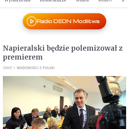
Radio DEON Modlitwa
Napieralski będzie polemizował z
premierem
ŚWIAT
WIADOMOŚCI Z POLSKI