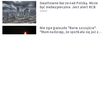
Gwałtowne burze nad Polską. Może
być niebezpiecznie. Jest alert RCB
ŚWIAT
Nie żyje gwiazda "Barw szczęścia".
"Mam nadzieję, że spotkała się już z
Bogiem, którego tak bardzo kochała"
WYDARZENIA