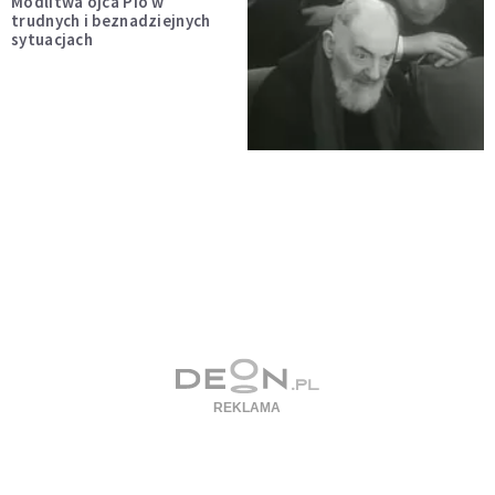
Modlitwa ojca Pio w
trudnych i beznadziejnych
sytuacjach