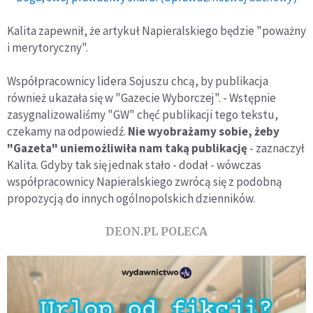
Kalita zapewnił, że artykuł Napieralskiego będzie "poważny
i merytoryczny".
Współpracownicy lidera Sojuszu chcą, by publikacja
również ukazała się w "Gazecie Wyborczej". - Wstępnie
zasygnalizowaliśmy "GW" chęć publikacji tego tekstu,
czekamy na odpowiedź.
Nie wyobrażamy sobie, żeby
"Gazeta" uniemożliwiła nam taką publikację
- zaznaczył
Kalita. Gdyby tak się jednak stało - dodał - wówczas
współpracownicy Napieralskiego zwrócą się z podobną
propozycją do innych ogólnopolskich dzienników.
DEON.PL POLECA