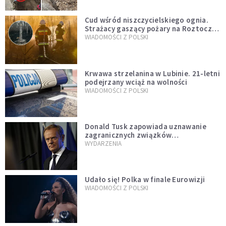
Cud wśród niszczycielskiego ognia.
Strażacy gaszący pożary na Roztoczu
opublikowali niezwykłe zdjęcie
WIADOMOŚCI Z POLSKI
Krwawa strzelanina w Lubinie. 21-letni
podejrzany wciąż na wolności
WIADOMOŚCI Z POLSKI
Donald Tusk zapowiada uznawanie
zagranicznych związków
jednopłciowych. "Państwo oblało ten
WYDARZENIA
test"
Udało się! Polka w finale Eurowizji
WIADOMOŚCI Z POLSKI