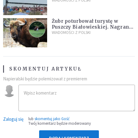
zarzuty
WIADOMOŚCI Z POLSKI
Żubr poturbował turystę w
Puszczy Białowieskiej. Nagranie
daje do myślenia
WIADOMOŚCI Z POLSKI
SKOMENTUJ ARTYKUŁ
Napieralski będzie polemizował z premierem
Zaloguj się
lub
skomentuj jako Gość
Twój komentarz będzie moderowany