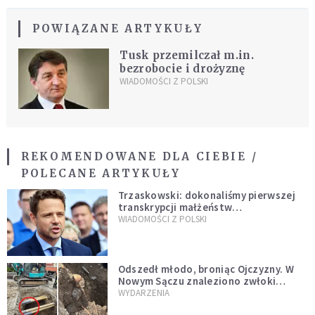
POWIĄZANE ARTYKUŁY
Tusk przemilczał m.in.
bezrobocie i drożyznę
WIADOMOŚCI Z POLSKI
REKOMENDOWANE DLA CIEBIE /
POLECANE ARTYKUŁY
Trzaskowski: dokonaliśmy pierwszej
transkrypcji małżeństw
jednopłciowych. “Tak jak
WIADOMOŚCI Z POLSKI
zapowiadałem, bez zwłoki,
natychmiast”
Odszedł młodo, broniąc Ojczyzny. W
Nowym Sączu znaleziono zwłoki
mężczyzny z czasów potopu
WYDARZENIA
szwedzkiego