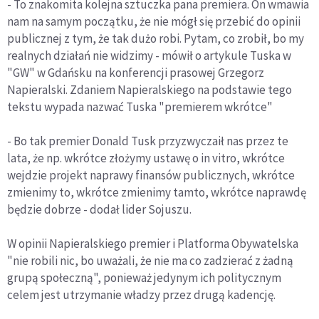
- To znakomita kolejna sztuczka pana premiera. On wmawia
nam na samym początku, że nie mógł się przebić do opinii
publicznej z tym, że tak dużo robi. Pytam, co zrobił, bo my
realnych działań nie widzimy - mówił o artykule Tuska w
"GW" w Gdańsku na konferencji prasowej Grzegorz
Napieralski. Zdaniem Napieralskiego na podstawie tego
tekstu wypada nazwać Tuska "premierem wkrótce"
- Bo tak premier Donald Tusk przyzwyczaił nas przez te
lata, że np. wkrótce złożymy ustawę o in vitro, wkrótce
wejdzie projekt naprawy finansów publicznych, wkrótce
zmienimy to, wkrótce zmienimy tamto, wkrótce naprawdę
będzie dobrze - dodał lider Sojuszu.
W opinii Napieralskiego premier i Platforma Obywatelska
"nie robili nic, bo uważali, że nie ma co zadzierać z żadną
grupą społeczną", ponieważ jedynym ich politycznym
celem jest utrzymanie władzy przez drugą kadencję.