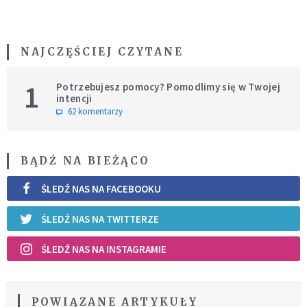
NAJCZĘŚCIEJ CZYTANE
1
Potrzebujesz pomocy? Pomodlimy się w Twojej
intencji
62 komentarzy
BĄDŹ NA BIEŻĄCO
ŚLEDŹ NAS NA FACEBOOKU
ŚLEDŹ NAS NA TWITTERZE
ŚLEDŹ NAS NA INSTAGRAMIE
POWIĄZANE ARTYKUŁY