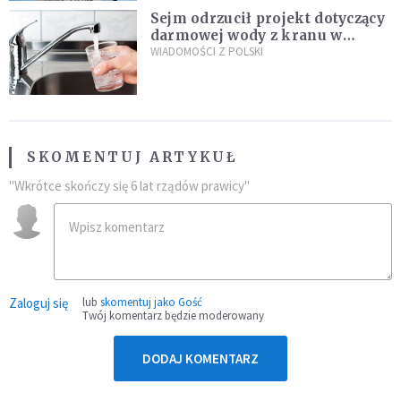
Sejm odrzucił projekt dotyczący
darmowej wody z kranu w
restauracjach
WIADOMOŚCI Z POLSKI
SKOMENTUJ ARTYKUŁ
"Wkrótce skończy się 6 lat rządów prawicy"
Zaloguj się
lub
skomentuj jako Gość
Twój komentarz będzie moderowany
DODAJ KOMENTARZ