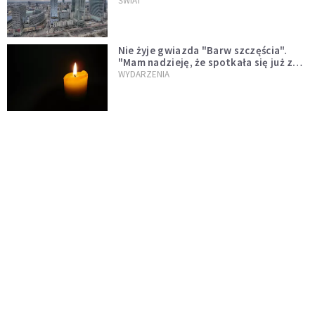
ŚWIAT
Nie żyje gwiazda "Barw szczęścia".
"Mam nadzieję, że spotkała się już z
Bogiem, którego tak bardzo kochała"
WYDARZENIA