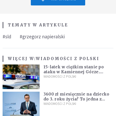
TEMATY W ARTYKULE
#sld
#grzegorz napieralski
WIĘCEJ W:
WIADOMOŚCI Z POLSKI
15-latek w ciężkim stanie po
ataku w Kamiennej Górze.
Policja zatrzymała dwóch
WIADOMOŚCI Z POLSKI
nastolatków
3600 zł miesięcznie na dziecko
do 3. roku życia? To jedna z
propozycji programu "Rozwój
WIADOMOŚCI Z POLSKI
Plus"