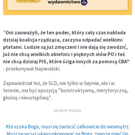
"
Oni zauważyli, że ten puder, który cały czas nakłada
dzisiaj koalicja rządząca, zaczyna odpadać wielkimi
płatami. Ludzie są już zmęczeni i nie dają się zwodzić,
już nie chcą wielkich obietnic i pięknych słów PO i też
nie chcą dzisiaj PiS, które ściga innych za pomocą CBA"
- przekonywał Napieralski.
Zapowiedział też, że SLD, nie tylko w Sejmie, ale i w
terenie, ma być opozycją "konstruktywną, merytoryczną,
głośną i nieustępliwą".
DEON.PL POLECA
Kto szuka Boga, musi się zwrócić całkowicie do wewnątrz.
Musi się wciąż ukierunkowywać na Boga, zawsze mieć Go