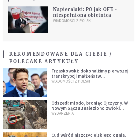
Napieralski: PO jak OFE -
niespełniona obietnica
WIADOMOŚCI Z POLSKI
REKOMENDOWANE DLA CIEBIE /
POLECANE ARTYKUŁY
Trzaskowski: dokonaliśmy pierwszej
transkrypcji małżeństw
jednopłciowych. “Tak jak
WIADOMOŚCI Z POLSKI
zapowiadałem, bez zwłoki,
natychmiast”
Odszedł młodo, broniąc Ojczyzny. W
Nowym Sączu znaleziono zwłoki
mężczyzny z czasów potopu
WYDARZENIA
szwedzkiego
Cud wśród niszczycielskiego ognia.