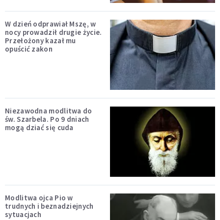
W dzień odprawiał Mszę, w
nocy prowadził drugie życie.
Przełożony kazał mu
opuścić zakon
Niezawodna modlitwa do
św. Szarbela. Po 9 dniach
mogą dziać się cuda
Modlitwa ojca Pio w
trudnych i beznadziejnych
sytuacjach