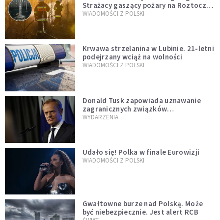
Strażacy gaszący pożary na Roztoczu
opublikowali niezwykłe zdjęcie
WIADOMOŚCI Z POLSKI
Krwawa strzelanina w Lubinie. 21-letni
podejrzany wciąż na wolności
WIADOMOŚCI Z POLSKI
Donald Tusk zapowiada uznawanie
zagranicznych związków
jednopłciowych. "Państwo oblało ten
WYDARZENIA
test"
Udało się! Polka w finale Eurowizji
WIADOMOŚCI Z POLSKI
Gwałtowne burze nad Polską. Może
być niebezpiecznie. Jest alert RCB