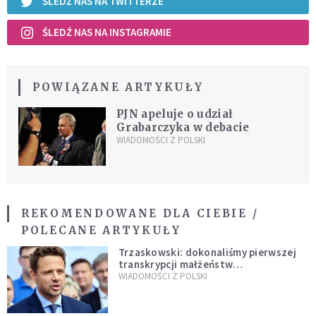
ŚLEDŹ NAS NA TWITTERZE
ŚLEDŹ NAS NA INSTAGRAMIE
POWIĄZANE ARTYKUŁY
PJN apeluje o udział
Grabarczyka w debacie
WIADOMOŚCI Z POLSKI
REKOMENDOWANE DLA CIEBIE /
POLECANE ARTYKUŁY
Trzaskowski: dokonaliśmy pierwszej
transkrypcji małżeństw
jednopłciowych. “Tak jak
WIADOMOŚCI Z POLSKI
zapowiadałem, bez zwłoki,
natychmiast”