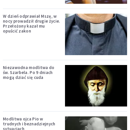
W dzień odprawiał Mszę, w
nocy prowadził drugie życie.
Przełożony kazał mu
opuścić zakon
Niezawodna modlitwa do
św. Szarbela. Po 9 dniach
mogą dziać się cuda
Modlitwa ojca Pio w
trudnych i beznadziejnych
sytuacjach