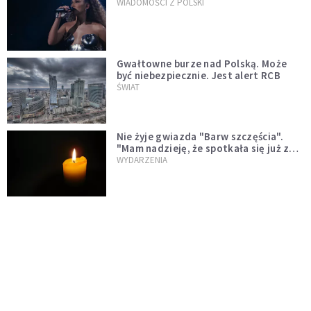
WIADOMOŚCI Z POLSKI
Gwałtowne burze nad Polską. Może
być niebezpiecznie. Jest alert RCB
ŚWIAT
Nie żyje gwiazda "Barw szczęścia".
"Mam nadzieję, że spotkała się już z
Bogiem, którego tak bardzo kochała"
WYDARZENIA