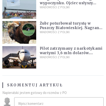
wypoczynku. Ojciec usłyszy
zarzuty
WIADOMOŚCI Z POLSKI
Żubr poturbował turystę w
Puszczy Białowieskiej. Nagranie
daje do myślenia
WIADOMOŚCI Z POLSKI
Pilot zatrzymany z narkotykami
wartymi 3,6 mln dolarów.
Śledczy podejrzewają, że latał
WIADOMOŚCI Z POLSKI
pod ich wpływem
SKOMENTUJ ARTYKUŁ
Napieralski: jestem gotowy do rozmów z PO