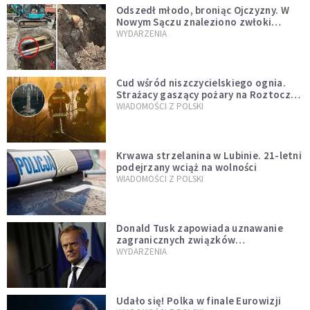
Odszedł młodo, broniąc Ojczyzny. W
Nowym Sączu znaleziono zwłoki
mężczyzny z czasów potopu
WYDARZENIA
szwedzkiego
Cud wśród niszczycielskiego ognia.
Strażacy gaszący pożary na Roztoczu
opublikowali niezwykłe zdjęcie
WIADOMOŚCI Z POLSKI
Krwawa strzelanina w Lubinie. 21-letni
podejrzany wciąż na wolności
WIADOMOŚCI Z POLSKI
Donald Tusk zapowiada uznawanie
zagranicznych związków
jednopłciowych. "Państwo oblało ten
WYDARZENIA
test"
Udało się! Polka w finale Eurowizji