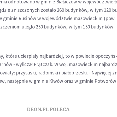
enia odnotowano w gminie Białaczów w województwie 
 gdzie zniszczonych zostało 260 budynków, w tym 120 
 w gminie Rusinów w województwie mazowieckim (pow.
iszczeniom uległo 250 budynków, w tym 150 budynków
iny, które ucierpiały najbardziej, to w powiecie opoczyń
arnów - wyliczał Frątczak. W woj. mazowieckim najbardz
iaty: przysuski, radomski i białobrzeski. - Najwięcej z
nów, następnie w gminie Klwów oraz w gminie Potworów 
DEON.PL POLECA