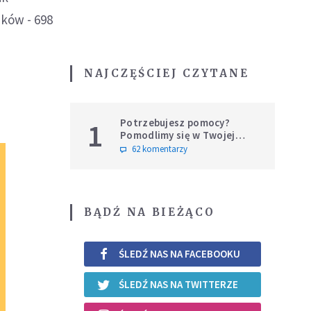
nków - 698
NAJCZĘŚCIEJ CZYTANE
Potrzebujesz pomocy?
1
Pomodlimy się w Twojej
intencji
62 komentarzy
BĄDŹ NA BIEŻĄCO
ŚLEDŹ NAS NA FACEBOOKU
ŚLEDŹ NAS NA TWITTERZE