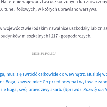
k. Na terenie województwa uszkodzonych lub zniszczon
400 tuneli foliowych, w których uprawiano warzywa.
w województwie łódzkim nawałnice uszkodziły lub znisz
 budynków mieszkalnych i 217 - gospodarczych.
DEON.PL POLECA
ga, musi się zwrócić całkowicie do wewnątrz. Musi się w
a Boga, zawsze mieć Go przed oczyma i wytrwale zap
dzie Boga, swój prawdziwy skarb. (Sprawdź:
Rozwój duc