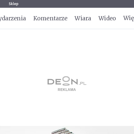
g
Sklep
Wię
darzenia
Komentarze
Wiara
Wideo