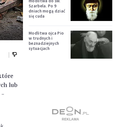
modlitwa do św.
Szarbela. Po 9
dniach mogą dziać
się cuda
Modlitwa ojca Pio
w trudnych i
beznadziejnych
sytuacjach
które
ych lub
 -
ak