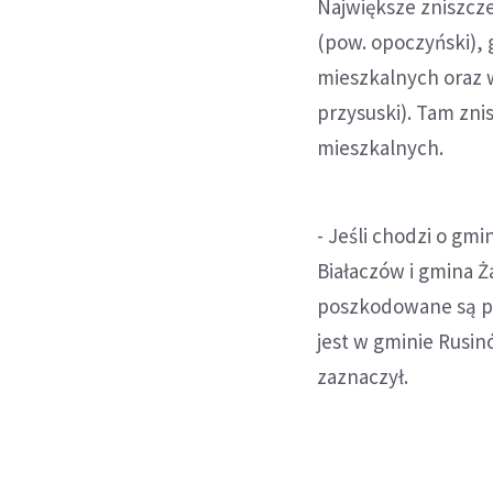
Największe zniszcz
(pow. opoczyński),
mieszkalnych oraz
przysuski). Tam zn
mieszkalnych.
- Jeśli chodzi o gm
Białaczów i gmina Ż
poszkodowane są pow
jest w gminie Rusi
zaznaczył.