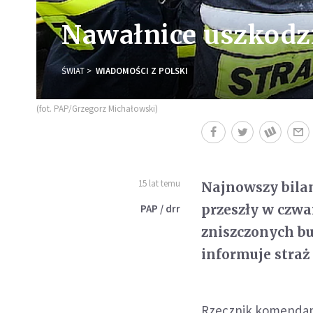
Nawałnice uszkodz
ŚWIAT
WIADOMOŚCI Z POLSKI
(fot. PAP/Grzegorz Michałowski)
15 lat temu
Najnowszy bila
przeszły w czwa
PAP / drr
zniszczonych b
informuje straż
Rzecznik komendant