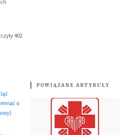
ych
czyły 402
POWIĄZANE ARTYKUŁY
ciąż
ominać o
howy
)