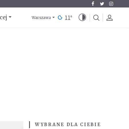
11
°
cej
Warszawa
WYBRANE DLA CIEBIE