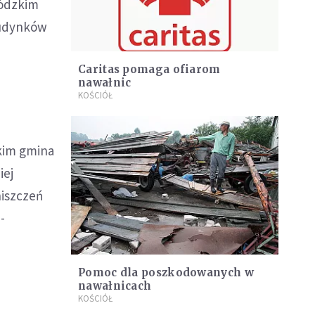
łódzkim
budynków
Caritas pomaga ofiarom
nawałnic
KOŚCIÓŁ
skim gmina
iej
niszczeń
-
Pomoc dla poszkodowanych w
nawałnicach
KOŚCIÓŁ