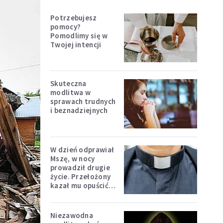
Potrzebujesz
pomocy?
Pomodlimy się w
Twojej intencji
Skuteczna
modlitwa w
sprawach trudnych
i beznadziejnych
W dzień odprawiał
Mszę, w nocy
prowadził drugie
życie. Przełożony
kazał mu opuścić
zakon
Niezawodna