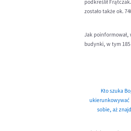
podkreślił Frątcza
zostało także ok. 7
Jak poinformował, 
budynki, w tym 185
Kto szuka Bo
ukierunkowywać n
sobie, aż znaj