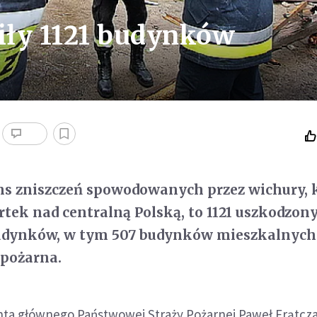
iły 1121 budynków
ns zniszczeń spowodowanych przez wichury, 
rtek nad centralną Polską, to 1121 uszkodzon
udynków, w tym 507 budynków mieszkalnych
 pożarna.
a głównego Państwowej Straży Pożarnej Paweł Frątcz