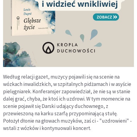
Według relacji gazet, muzycy pojawili się na scenie na
wózkach inwalidzkich, w szpitalnych pidżamach i w asyście
pielęgniarek. Konferansjer zapowiedział, że nie są w stanie
dalej grać, chyba, że ktoś ich uzdrowi. W tym momencie na
scenie pojawił się Darski udający duchownego, z
przewieszoną na karku szarfą przypominającą stułę.
Położył dłonie na głowach muzyków, zaś ci - "uzdrowieni" -
wstali z wózków i kontynuowali koncert.