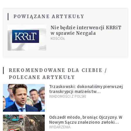
POWIĄZANE ARTYKUŁY
Nie będzie interwencji KRRiT
w sprawie Nergala
KOŚCIÓŁ
REKOMENDOWANE DLA CIEBIE /
POLECANE ARTYKUŁY
Trzaskowski: dokonaliśmy pierwszej
transkrypcji małżeństw
jednopłciowych. “Tak jak
WIADOMOŚCI Z POLSKI
zapowiadałem, bez zwłoki,
natychmiast”
Odszedł młodo, broniąc Ojczyzny. W
Nowym Sączu znaleziono zwłoki
mężczyzny z czasów potopu
WYDARZENIA