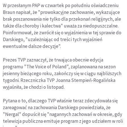
W przesłanym PAP w czwartek po południu oświadczeniu
Braun napisał, że "prowokacyjne zachowanie, wykazujące
brak poszanowania nie tylko dla przekonań religijnych, ale
także dla choroby i kalectwa" uważa za niedopuszczalne.
Poinformował, że zwrócił się o wyjaśnienia w tej sprawie do
Darskiego, "uzależniając od treści tych wyjaśnień
ewentualne dalsze decyzje".
Prezes TVP zaznaczył, że trwająca obecnie edycja
programu "The Voice of Poland", zaplanowana na sezon
jesienny bieżącego roku, zakończy się w ciągu najbliższych
tygodni. Rzeczniczka TVP Joanna Stempień-Rogalińska
wyjaśniła, że chodzi o listopad.
Pytana o to, dlaczego TVP właśnie teraz zdecydowała się
zareagować na zachowania Darskiego powiedziała, że
"Nergal" dopuścił się "nagannych zachowań w okresie, gdy
telewizja publiczna emituje program z jego udziałem w roli