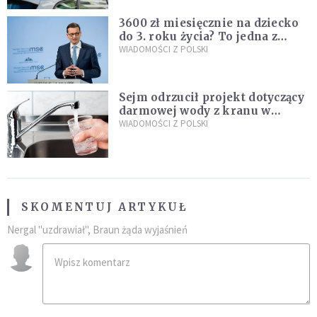
3600 zł miesięcznie na dziecko
do 3. roku życia? To jedna z
propozycji programu "Rozwój
WIADOMOŚCI Z POLSKI
Plus"
Sejm odrzucił projekt dotyczący
darmowej wody z kranu w
restauracjach
WIADOMOŚCI Z POLSKI
SKOMENTUJ ARTYKUŁ
Nergal "uzdrawiał", Braun żąda wyjaśnień