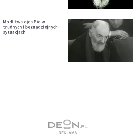
Modlitwa ojca Pio w
trudnych i beznadziejnych
sytuacjach