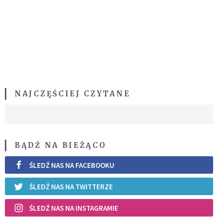
NAJCZĘŚCIEJ CZYTANE
BĄDŹ NA BIEŻĄCO
ŚLEDŹ NAS NA FACEBOOKU
ŚLEDŹ NAS NA TWITTERZE
ŚLEDŹ NAS NA INSTAGRAMIE