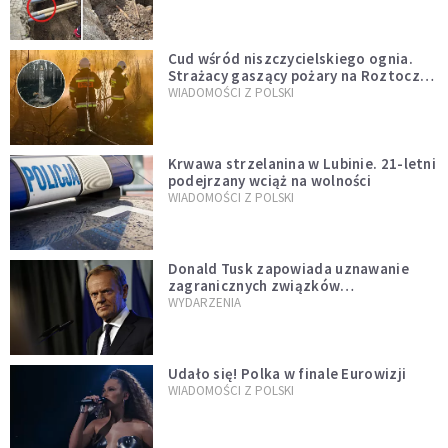
szwedzkiego
Cud wśród niszczycielskiego ognia.
Strażacy gaszący pożary na Roztoczu
opublikowali niezwykłe zdjęcie
WIADOMOŚCI Z POLSKI
Krwawa strzelanina w Lubinie. 21-letni
podejrzany wciąż na wolności
WIADOMOŚCI Z POLSKI
Donald Tusk zapowiada uznawanie
zagranicznych związków
jednopłciowych. "Państwo oblało ten
WYDARZENIA
test"
Udało się! Polka w finale Eurowizji
WIADOMOŚCI Z POLSKI