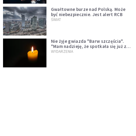
Gwałtowne burze nad Polską. Może
być niebezpiecznie. Jest alert RCB
ŚWIAT
Nie żyje gwiazda "Barw szczęścia".
"Mam nadzieję, że spotkała się już z
Bogiem, którego tak bardzo kochała"
WYDARZENIA