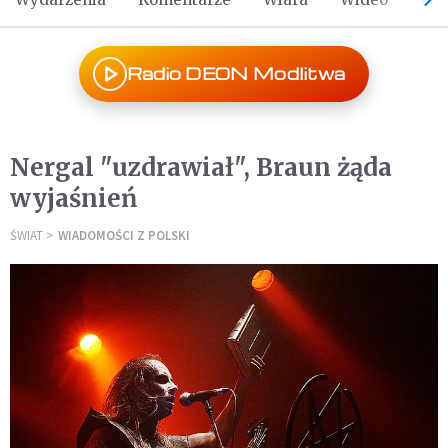
Radio DEON Modlitwa
Nergal "uzdrawiał", Braun żąda
wyjaśnień
ŚWIAT
WIADOMOŚCI Z POLSKI