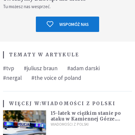
Tu możesz nas wesprzeć.
WSPOMÓŻ NAS
TEMATY W ARTYKULE
#tvp
#juliusz braun
#adam darski
#nergal
#the voice of poland
WIĘCEJ W:
WIADOMOŚCI Z POLSKI
15-latek w ciężkim stanie po
ataku w Kamiennej Górze.
Policja zatrzymała dwóch
WIADOMOŚCI Z POLSKI
nastolatków