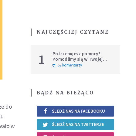
NAJCZĘŚCIEJ CZYTANE
Potrzebujesz pomocy?
1
Pomodlimy się w Twojej
intencji
62 komentarzy
BĄDŹ NA BIEŻĄCO
że do
ŚLEDŹ NAS NA FACEBOOKU
iu
ŚLEDŹ NAS NA TWITTERZE
wało w