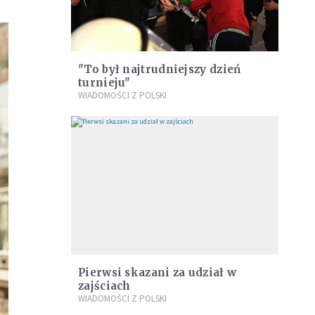
"To był najtrudniejszy dzień
turnieju"
WIADOMOŚCI Z POLSKI
Pierwsi skazani za udział w
zajściach
WIADOMOŚCI Z POLSKI