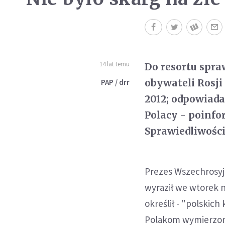
14 lat temu
Do resortu spra
obywateli Rosji
PAP / drr
2012; odpowiada
Polacy - poinf
Sprawiedliwości
Prezes Wszechrosyj
wyraził we wtorek n
określił - "polski
Polakom wymierzono 