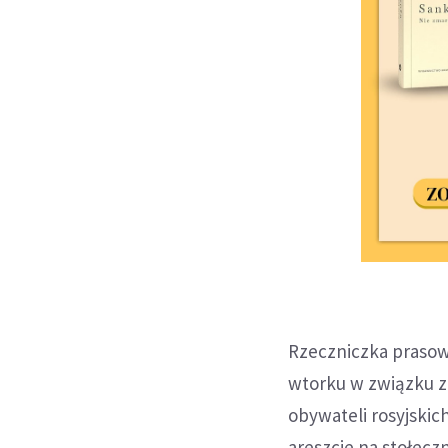
Rzeczniczka prasowa
wtorku w związku z
obywateli rosyjski
areszcie na stołecz