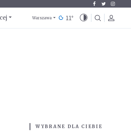
11
°
cej
Warszawa
WYBRANE DLA CIEBIE