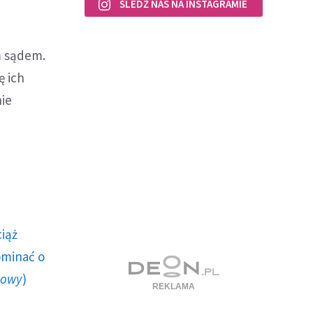
ŚLEDŹ NAS NA INSTAGRAMIE
m sądem.
ę ich
ie
ciąż
ominać o
howy
)