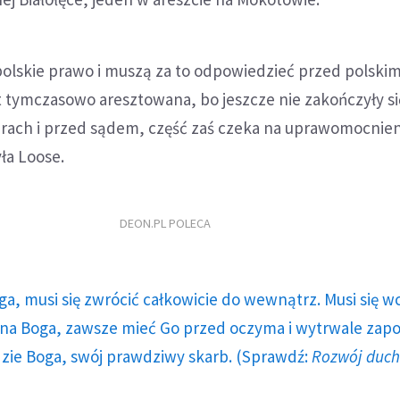
 polskie prawo i muszą za to odpowiedzieć przed polski
t tymczasowo aresztowana, bo jeszcze nie zakończyły si
rach i przed sądem, część zaś czeka na uprawomocnien
ła Loose.
DEON.PL POLECA
ga, musi się zwrócić całkowicie do wewnątrz. Musi się w
a Boga, zawsze mieć Go przed oczyma i wytrwale zap
dzie Boga, swój prawdziwy skarb. (Sprawdź:
Rozwój duc