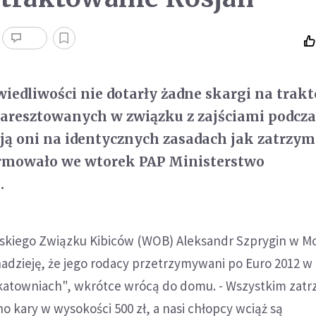
wiedliwości nie dotarły żadne skargi na trak
 aresztowanych w związku z zajściami podcza
ją oni na identycznych zasadach jak zatrzy
ormowało we wtorek PAP Ministerstwo
.
skiego Związku Kibiców (WOB) Aleksandr Szprygin w M
adzieję, że jego rodacy przetrzymywani po Euro 2012 w -
ch katowniach", wkrótce wrócą do domu. - Wszystkim za
kary w wysokości 500 zł, a nasi chłopcy wciąż są