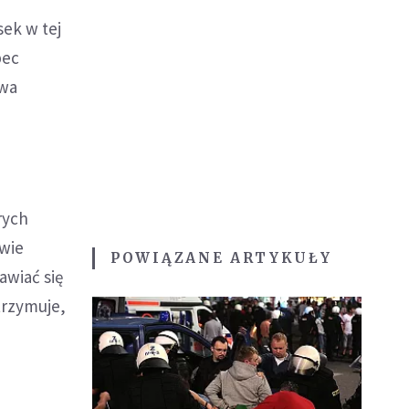
ek w tej
bec
owa
rych
awie
POWIĄZANE ARTYKUŁY
awiać się
trzymuje,