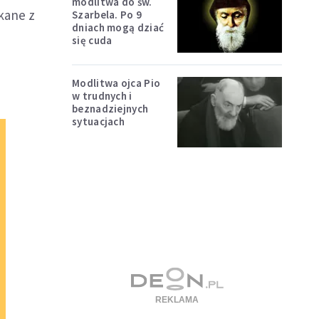
modlitwa do św.
kane z
Szarbela. Po 9
dniach mogą dziać
się cuda
Modlitwa ojca Pio
w trudnych i
beznadziejnych
sytuacjach