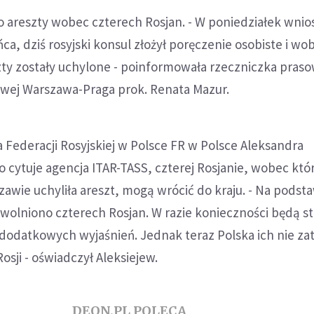
 areszty wobec czterech Rosjan. - W poniedziałek wnios
ca, dziś rosyjski konsul złożył poręczenie osobiste i wo
zty zostały uchylone - poinformowała rzeczniczka pras
wej Warszawa-Praga prok. Renata Mazur.
Federacji Rosyjskiej w Polsce FR w Polsce Aleksandra
o cytuje agencja ITAR-TASS, czterej Rosjanie, wobec któ
awie uchyliła areszt, mogą wrócić do kraju. - Na podst
wolniono czterech Rosjan. W razie konieczności będą st
dodatkowych wyjaśnień. Jednak teraz Polska ich nie za
sji - oświadczył Aleksiejew.
DEON.PL POLECA