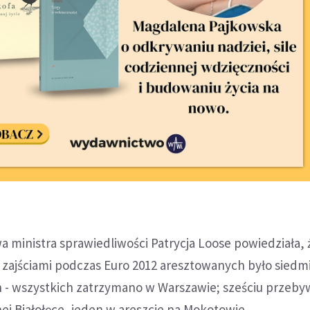
 ministra sprawiedliwości Patrycja Loose powiedziała, 
 zajściami podczas Euro 2012 aresztowanych było siedm
ch - wszystkich zatrzymano w Warszawie; sześciu przeby
nej Białołęce, jeden w areszcie na Mokotowie.