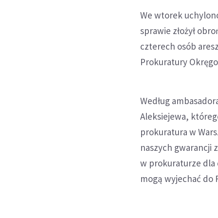
We wtorek uchylono
sprawie złożył obroń
czterech osób ares
Prokuratury Okręgo
Według ambasadora 
Aleksiejewa, któreg
prokuratura w Warsz
naszych gwarancji z
w prokuraturze dla 
mogą wyjechać do Ro