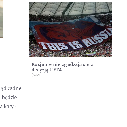
Rosjanie nie zgadzają się z
decyzją UEFA
ŚWIAT
otąd żadne
, będzie
 kary -