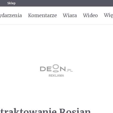
g
Sklep
Wię
darzenia
Komentarze
Wiara
Wideo
e traktowanie Rosjan