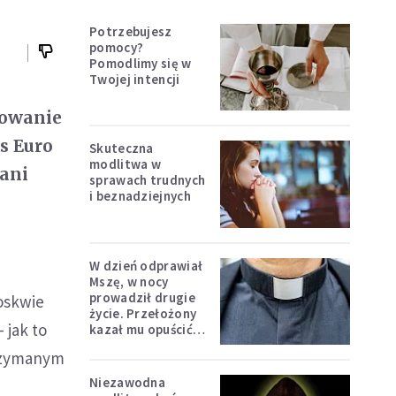
Potrzebujesz
pomocy?
Pomodlimy się w
Twojej intencji
towanie
s Euro
Skuteczna
modlitwa w
mani
sprawach trudnych
i beznadziejnych
W dzień odprawiał
Mszę, w nocy
prowadził drugie
oskwie
życie. Przełożony
 jak to
kazał mu opuścić
zakon
trzymanym
Niezawodna