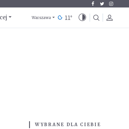
11
°
cej
Warszawa
WYBRANE DLA CIEBIE