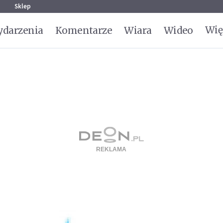
g
Sklep
Wię
darzenia
Komentarze
Wiara
Wideo