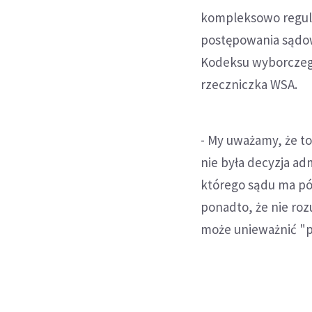
kompleksowo regul
postępowania sądow
Kodeksu wyborczego
rzeczniczka WSA.
- My uważamy, że to
nie była decyzja adm
którego sądu ma pó
ponadto, że nie roz
może unieważnić "pr