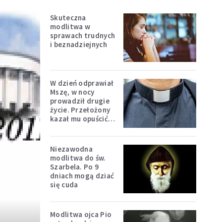
Skuteczna
modlitwa w
sprawach trudnych
i beznadziejnych
W dzień odprawiał
Mszę, w nocy
prowadził drugie
życie. Przełożony
kazał mu opuścić
zakon
Niezawodna
modlitwa do św.
Szarbela. Po 9
dniach mogą dziać
się cuda
Modlitwa ojca Pio