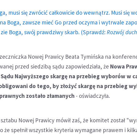
ga, musi się zwrócić całkowicie do wewnątrz. Musi się w
a Boga, zawsze mieć Go przed oczyma i wytrwale zap
dzie Boga, swój prawdziwy skarb. (Sprawdź:
Rozwój duc
rzeczniczka Nowej Prawicy Beata Tymińska na konferenc
wanej przed siedzibą sądu zapowiedziała, że
Nowa Praw
 Sądu Najwyższego skargę na przebieg wyborów w c
zobligowani do tego, by złożyć skargę na przebieg w
 prawnych zostało złamanych
- oświadczyła.
ztabu Nowej Prawicy mówił zaś, że komitet został "wy
 że spełnił wszystkie kryteria wymagane prawem i kilk