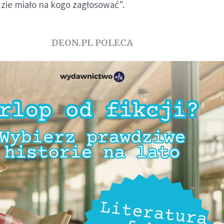
ędzie miało na kogo zagłosować".
DEON.PL POLECA