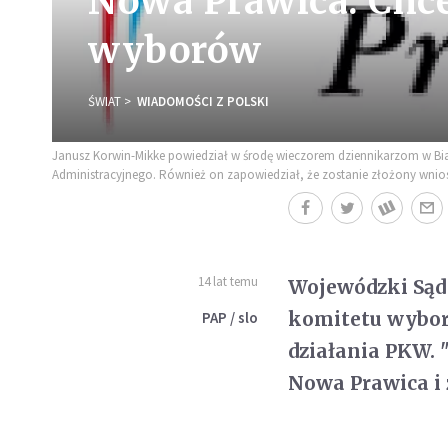
Nowa Prawica: Chc
wyborów
ŚWIAT
WIADOMOŚCI Z POLSKI
Janusz Korwin-Mikke powiedział w środę wieczorem dziennikarzom w Bi
Administracyjnego. Również on zapowiedział, że zostanie złożony wni
14 lat temu
Wojewódzki Sąd
komitetu wybor
PAP / slo
działania PKW.
Nowa Prawica i