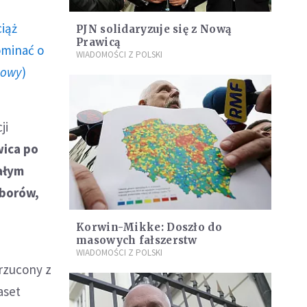
ciąż
PJN solidaryzuje się z Nową
Prawicą
ominać o
WIADOMOŚCI Z POLSKI
howy
)
ji
ica po
ałym
yborów,
Korwin-Mikke: Doszło do
masowych fałszerstw
WIADOMOŚCI Z POLSKI
rzucony z
aset