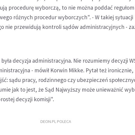
ują procedurę wyborczą, to nie można poddać regułom
ego różnych procedur wyborczych". - W takiej sytuacji 
 nie przewidują kontroli sądów administracyjnych - za
 była decyzja administracyjna. Nie rozumiemy decyzji WS
inistracyjna - mówił Korwin Mikke. Pytał też ironicznie,
jść: sądu pracy, rodzinnego czy ubezpieczeń społeczny
umie jak to jest, że Sąd Najwyższy może unieważnić wybo
ostej decyzji komisji".
DEON.PL POLECA