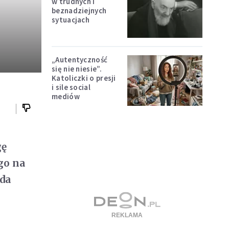
w trudnych i
beznadziejnych
sytuacjach
„Autentyczność
się nie niesie”.
Katoliczki o presji
i sile social
mediów
gę
go na
ada