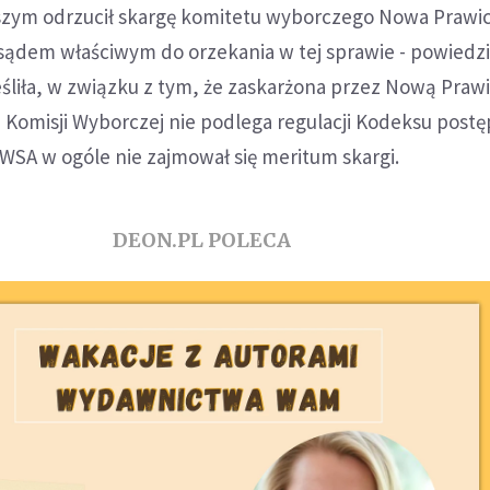
ejszym odrzucił skargę komitetu wyborczego Nowa Prawi
t sądem właściwym do orzekania w tej sprawie - powiedz
śliła, w związku z tym, że zaskarżona przez Nową Praw
 Komisji Wyborczej nie podlega regulacji Kodeksu post
WSA w ogóle nie zajmował się meritum skargi.
DEON.PL POLECA