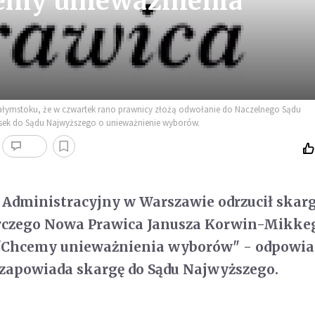
emy unieważnienia
ałymstoku, że w czwartek rano prawnicy złożą odwołanie do Naczelnego Sądu
osek do Sądu Najwyższego o unieważnienie wyborów.
 Administracyjny w Warszawie odrzucił skar
czego Nowa Prawica Janusza Korwin-Mikke
 "Chcemy unieważnienia wyborów" - odpowi
 zapowiada skargę do Sądu Najwyższego.