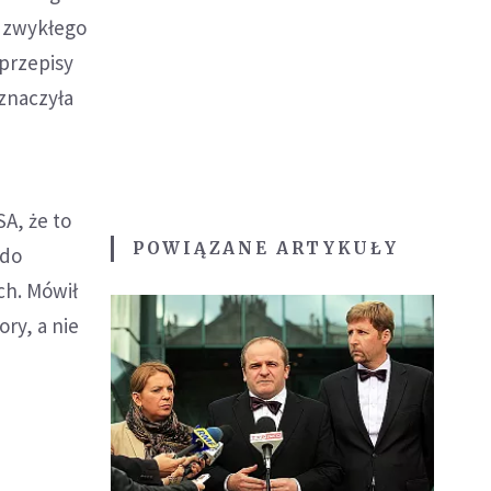
 zwykłego
przepisy
znaczyła
A, że to
POWIĄZANE ARTYKUŁY
 do
ch. Mówił
ry, a nie