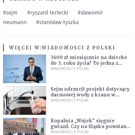
#sejm
#ryszard terlecki
#sławomir
neumann
#stanisław tyszka
WIĘCEJ W:
WIADOMOŚCI Z POLSKI
3600 zł miesięcznie na dziecko
do 3. roku życia? To jedna z
propozycji programu "Rozwój
WIADOMOŚCI Z POLSKI
Plus"
Sejm odrzucił projekt dotyczący
darmowej wody z kranu w
restauracjach
WIADOMOŚCI Z POLSKI
Kopalnia „Wujek” sięgnie
gwiazd. Czy na Śląsku powstanie
„Dolina Krzemowa”?
WIADOMOŚCI Z POLSKI