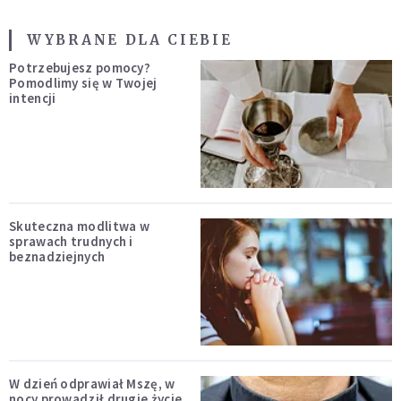
WYBRANE DLA CIEBIE
Potrzebujesz pomocy?
Pomodlimy się w Twojej
intencji
Skuteczna modlitwa w
sprawach trudnych i
beznadziejnych
W dzień odprawiał Mszę, w
nocy prowadził drugie życie.