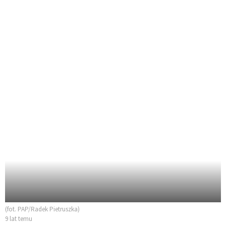
(fot. PAP/Radek Pietruszka)
9 lat temu