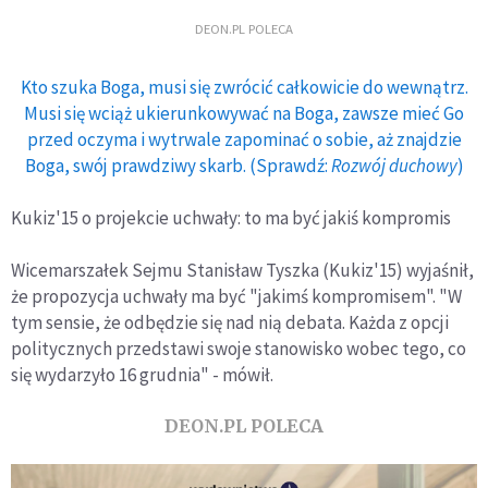
DEON.PL POLECA
Kto szuka Boga, musi się zwrócić całkowicie do wewnątrz.
Musi się wciąż ukierunkowywać na Boga, zawsze mieć Go
przed oczyma i wytrwale zapominać o sobie, aż znajdzie
Boga, swój prawdziwy skarb. (Sprawdź:
Rozwój duchowy
)
Kukiz'15 o projekcie uchwały: to ma być jakiś kompromis
Wicemarszałek Sejmu Stanisław Tyszka (Kukiz'15) wyjaśnił,
że propozycja uchwały ma być "jakimś kompromisem". "W
tym sensie, że odbędzie się nad nią debata. Każda z opcji
politycznych przedstawi swoje stanowisko wobec tego, co
się wydarzyło 16 grudnia" - mówił.
DEON.PL POLECA