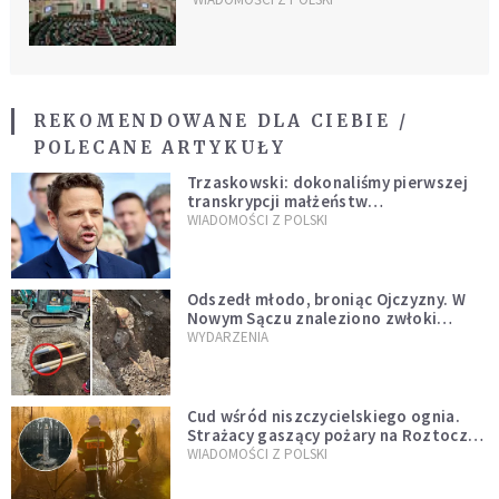
REKOMENDOWANE DLA CIEBIE /
POLECANE ARTYKUŁY
Trzaskowski: dokonaliśmy pierwszej
transkrypcji małżeństw
jednopłciowych. “Tak jak
WIADOMOŚCI Z POLSKI
zapowiadałem, bez zwłoki,
natychmiast”
Odszedł młodo, broniąc Ojczyzny. W
Nowym Sączu znaleziono zwłoki
mężczyzny z czasów potopu
WYDARZENIA
szwedzkiego
Cud wśród niszczycielskiego ognia.
Strażacy gaszący pożary na Roztoczu
opublikowali niezwykłe zdjęcie
WIADOMOŚCI Z POLSKI