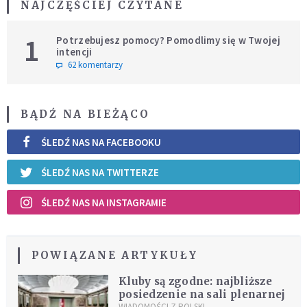
NAJCZĘŚCIEJ CZYTANE
1
Potrzebujesz pomocy? Pomodlimy się w Twojej
intencji
62 komentarzy
BĄDŹ NA BIEŻĄCO
ŚLEDŹ NAS NA FACEBOOKU
ŚLEDŹ NAS NA TWITTERZE
ŚLEDŹ NAS NA INSTAGRAMIE
POWIĄZANE ARTYKUŁY
Kluby są zgodne: najbliższe
posiedzenie na sali plenarnej
WIADOMOŚCI Z POLSKI