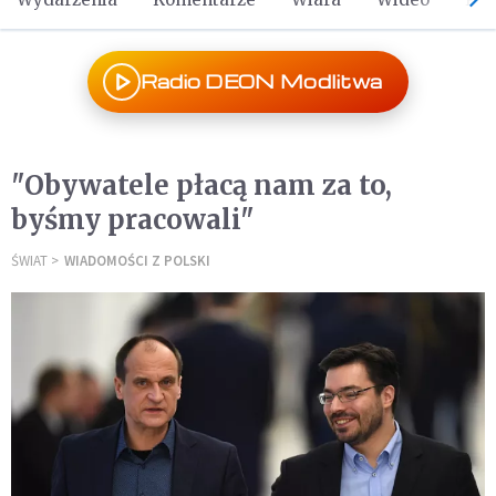
Radio DEON Modlitwa
"Obywatele płacą nam za to,
byśmy pracowali"
ŚWIAT
WIADOMOŚCI Z POLSKI