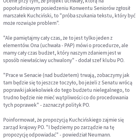
Ocenił przy tym, że projekt uchwały, którą na
popołudniowym posiedzeniu Konwentu Seniorów zgłosił
marszałek Kuchciński, to "próba szukania tekstu, który być
może rozwiąże problem".
"Ale pamiętajmy cały czas, że to jest tylko jeden z
elementów. Ona (uchwała - PAP) mówi o procedurze, ale
mamy cały czas budżet, który naszym zdaniem jest w
sposób niewłaściwy uchwalony" - dodał szef klubu PO.
"Prace w Senacie (nad budżetem) trwają, zobaczymy jak
tam będzie się to jeszcze toczyło, bo jeżeli z Senatu wrócą
poprawki jakiekolwiek do tego budżetu nielegalnego, to
trudno będzie nie mieć wątpliwości co do procedowania
tych poprawek" - zaznaczył polityk PO.
Poinformował, że propozycją Kuchcińskiego zajmie się
zarząd krajowy PO. "I będziemy po zarządzie na tę
propozycję odpowiadać" - powiedział Neumann.