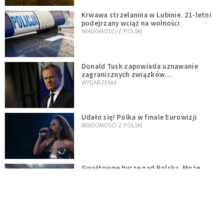
Krwawa strzelanina w Lubinie. 21-letni
podejrzany wciąż na wolności
WIADOMOŚCI Z POLSKI
Donald Tusk zapowiada uznawanie
zagranicznych związków
jednopłciowych. "Państwo oblało ten
WYDARZENIA
test"
Udało się! Polka w finale Eurowizji
WIADOMOŚCI Z POLSKI
Gwałtowne burze nad Polską. Może
być niebezpiecznie. Jest alert RCB
ŚWIAT