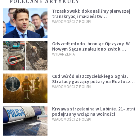
POLECANE ARTYKUŁY
Trzaskowski: dokonaliśmy pierwszej
transkrypcji małżeństw
jednopłciowych. “Tak jak
WIADOMOŚCI Z POLSKI
zapowiadałem, bez zwłoki,
natychmiast”
Odszedł młodo, broniąc Ojczyzny. W
Nowym Sączu znaleziono zwłoki
mężczyzny z czasów potopu
WYDARZENIA
szwedzkiego
Cud wśród niszczycielskiego ognia.
Strażacy gaszący pożary na Roztoczu
opublikowali niezwykłe zdjęcie
WIADOMOŚCI Z POLSKI
Krwawa strzelanina w Lubinie. 21-letni
podejrzany wciąż na wolności
WIADOMOŚCI Z POLSKI