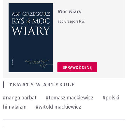
Moc wiary
abp Grzegorz Ryś
SPRAWDŹ CENĘ
TEMATY W ARTYKULE
#nanga parbat
#tomasz mackiewicz
#polski
himalaizm
#witold mackiewicz