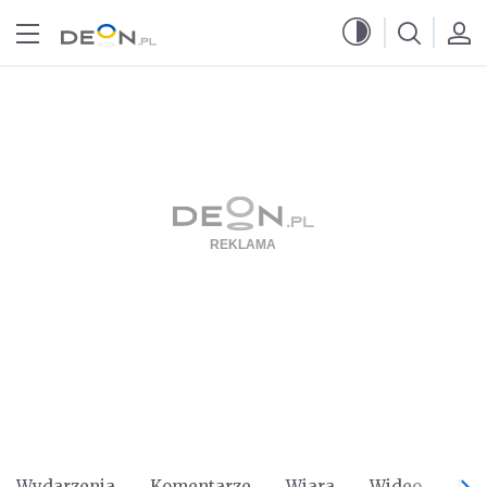
Przejdź do menu głównego
Przejdź do treści
Wydarzenia
Komentarze
Wiara
Wideo
Po 