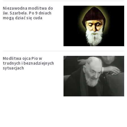
Niezawodna modlitwa do
św. Szarbela. Po 9 dniach
mogą dziać się cuda
Modlitwa ojca Pio w
trudnych i beznadziejnych
sytuacjach