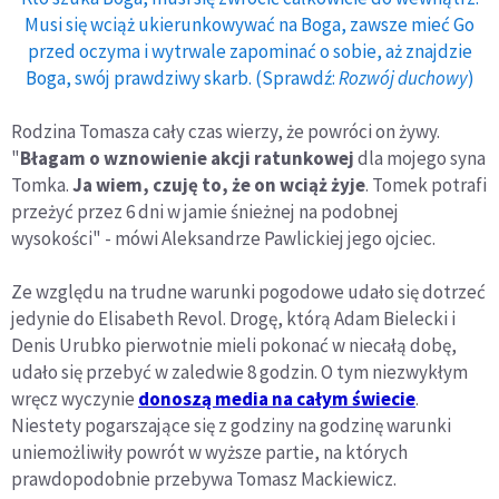
Musi się wciąż ukierunkowywać na Boga, zawsze mieć Go
przed oczyma i wytrwale zapominać o sobie, aż znajdzie
Boga, swój prawdziwy skarb. (Sprawdź:
Rozwój duchowy
)
Rodzina Tomasza cały czas wierzy, że powróci on żywy.
"
Błagam o wznowienie akcji ratunkowej
dla mojego syna
Tomka.
Ja wiem, czuję to, że on wciąż żyje
. Tomek potrafi
przeżyć przez 6 dni w jamie śnieżnej na podobnej
wysokości" - mówi Aleksandrze Pawlickiej jego ojciec.
Ze względu na trudne warunki pogodowe udało się dotrzeć
jedynie do Elisabeth Revol. Drogę, którą Adam Bielecki i
Denis Urubko pierwotnie mieli pokonać w niecałą dobę,
udało się przebyć w zaledwie 8 godzin. O tym niezwykłym
wręcz wyczynie
donoszą media na całym świecie
.
Niestety pogarszające się z godziny na godzinę warunki
uniemożliwiły powrót w wyższe partie, na których
prawdopodobnie przebywa Tomasz Mackiewicz.