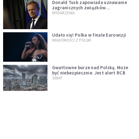
Donald Tusk zapowiada uznawanie
zagranicznych związków
jednopłciowych. "Państwo oblało ten
WYDARZENIA
test"
Udało się! Polka w finale Eurowizji
WIADOMOŚCI Z POLSKI
Gwałtowne burze nad Polską. Może
być niebezpiecznie. Jest alert RCB
ŚWIAT
Nie żyje gwiazda "Barw szczęścia".
"Mam nadzieję, że spotkała się już z
Bogiem, którego tak bardzo kochała"
WYDARZENIA