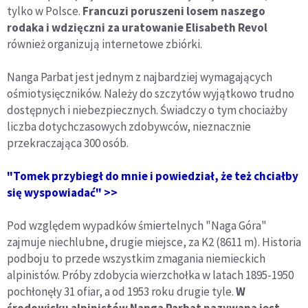
tylko w Polsce.
Francuzi poruszeni losem naszego
rodaka i wdzięczni za uratowanie Elisabeth Revol
również organizują internetowe zbiórki.
Nanga Parbat jest jednym z najbardziej wymagających
ośmiotysięczników. Należy do szczytów wyjątkowo trudno
dostępnych i niebezpiecznych. Świadczy o tym chociażby
liczba dotychczasowych zdobywców, nieznacznie
przekraczająca 300 osób.
"Tomek przybiegł do mnie i powiedział, że też chciałby
się wyspowiadać" >>
Pod względem wypadków śmiertelnych "Naga Góra"
zajmuje niechlubne, drugie miejsce, za K2 (8611 m). Historia
podboju to przede wszystkim zmagania niemieckich
alpinistów. Próby zdobycia wierzchołka w latach 1895-1950
pochłonęły 31 ofiar, a od 1953 roku drugie tyle.
W
środowisku alpinistów Nanga Parbat nazywana jest