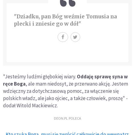
"Dziadku, pan Bóg weźmie Tomusia na
plecki i zniesie go w dół"
"Jesteśmy ludźmi głębokiej wiary.
Oddaję sprawę syna w
ręce Boga
, ale mam niedosyt, że przerwano akcję. Jestem
wdzięczny za dotychczasową pomoc, za włączenie się
polskich władz, ale jako ojciec, a także człowiek, proszę" -
dodał Witold Mackiewicz.
DEON.PL POLECA
Kto szuka Boga, musi się zwrócić całkowicie do wewnątrz.