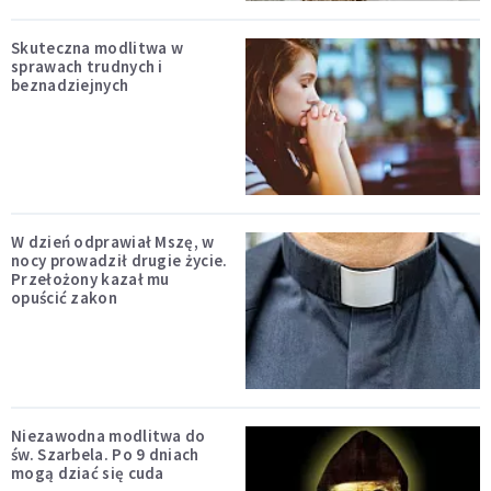
Skuteczna modlitwa w
sprawach trudnych i
beznadziejnych
W dzień odprawiał Mszę, w
nocy prowadził drugie życie.
Przełożony kazał mu
opuścić zakon
Niezawodna modlitwa do
św. Szarbela. Po 9 dniach
mogą dziać się cuda