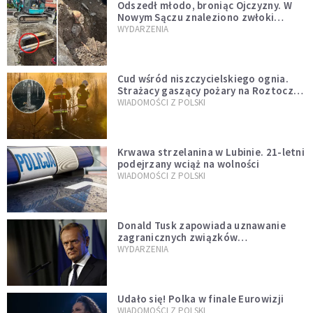
Odszedł młodo, broniąc Ojczyzny. W
Nowym Sączu znaleziono zwłoki
mężczyzny z czasów potopu
WYDARZENIA
szwedzkiego
Cud wśród niszczycielskiego ognia.
Strażacy gaszący pożary na Roztoczu
opublikowali niezwykłe zdjęcie
WIADOMOŚCI Z POLSKI
Krwawa strzelanina w Lubinie. 21-letni
podejrzany wciąż na wolności
WIADOMOŚCI Z POLSKI
Donald Tusk zapowiada uznawanie
zagranicznych związków
jednopłciowych. "Państwo oblało ten
WYDARZENIA
test"
Udało się! Polka w finale Eurowizji
WIADOMOŚCI Z POLSKI