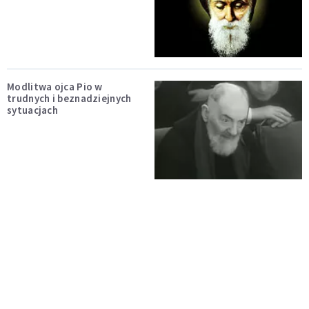
Modlitwa ojca Pio w
trudnych i beznadziejnych
sytuacjach