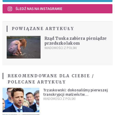
ŚLEDŹ NAS NA INSTAGRAMIE
POWIĄZANE ARTYKUŁY
Rząd Tuska zabiera pieniądze
przedszkolakom
WIADOMOŚCI Z POLSKI
REKOMENDOWANE DLA CIEBIE /
POLECANE ARTYKUŁY
Trzaskowski: dokonaliśmy pierwszej
transkrypcji małżeństw
jednopłciowych. “Tak jak
WIADOMOŚCI Z POLSKI
zapowiadałem, bez zwłoki,
natychmiast”