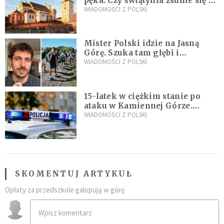
pęka. Czy świątynia zsunie się ze
skarpy?
WIADOMOŚCI Z POLSKI
Mister Polski idzie na Jasną
Górę. Szuka tam głębi i
spotkania
WIADOMOŚCI Z POLSKI
15-latek w ciężkim stanie po
ataku w Kamiennej Górze.
Policja zatrzymała dwóch
WIADOMOŚCI Z POLSKI
nastolatków
SKOMENTUJ ARTYKUŁ
Opłaty za przedszkole galopują w górę