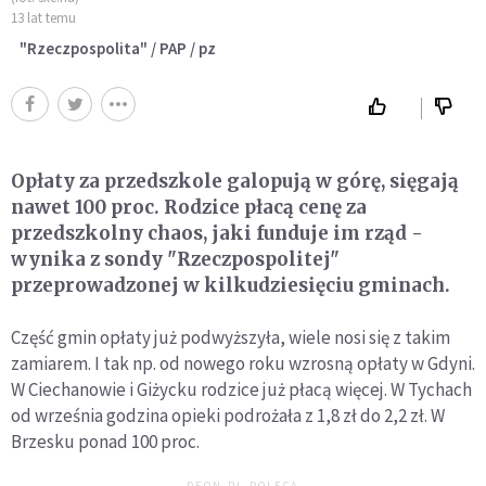
13 lat temu
"Rzeczpospolita" / PAP / pz
Opłaty za przedszkole galopują w górę, sięgają
nawet 100 proc. Rodzice płacą cenę za
przedszkolny chaos, jaki funduje im rząd -
wynika z sondy "Rzeczpospolitej"
przeprowadzonej w kilkudziesięciu gminach.
Część gmin opłaty już podwyższyła, wiele nosi się z takim
zamiarem. I tak np. od nowego roku wzrosną opłaty w Gdyni.
W Ciechanowie i Giżycku rodzice już płacą więcej. W Tychach
od września godzina opieki podrożała z 1,8 zł do 2,2 zł. W
Brzesku ponad 100 proc.
DEON.PL POLECA