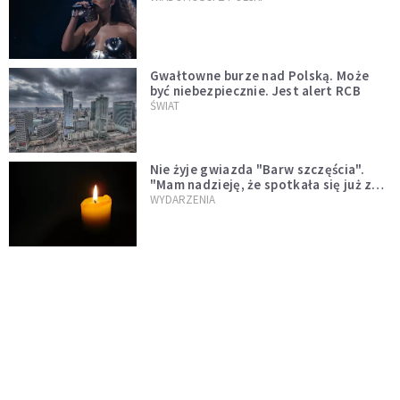
Gwałtowne burze nad Polską. Może
być niebezpiecznie. Jest alert RCB
ŚWIAT
Nie żyje gwiazda "Barw szczęścia".
"Mam nadzieję, że spotkała się już z
Bogiem, którego tak bardzo kochała"
WYDARZENIA