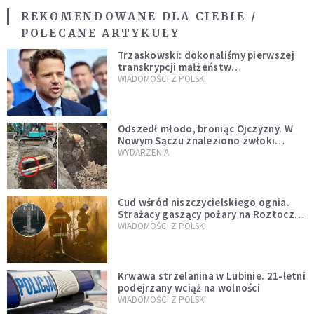
REKOMENDOWANE DLA CIEBIE /
POLECANE ARTYKUŁY
Trzaskowski: dokonaliśmy pierwszej
transkrypcji małżeństw
jednopłciowych. “Tak jak
WIADOMOŚCI Z POLSKI
zapowiadałem, bez zwłoki,
natychmiast”
Odszedł młodo, broniąc Ojczyzny. W
Nowym Sączu znaleziono zwłoki
mężczyzny z czasów potopu
WYDARZENIA
szwedzkiego
Cud wśród niszczycielskiego ognia.
Strażacy gaszący pożary na Roztoczu
opublikowali niezwykłe zdjęcie
WIADOMOŚCI Z POLSKI
Krwawa strzelanina w Lubinie. 21-letni
podejrzany wciąż na wolności
WIADOMOŚCI Z POLSKI