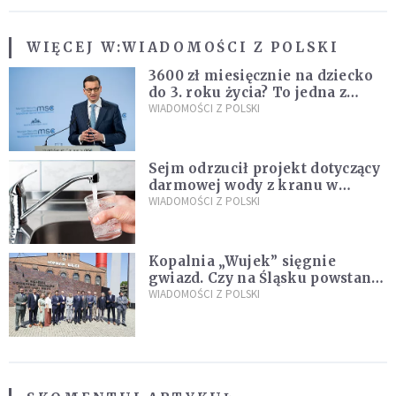
WIĘCEJ W:
WIADOMOŚCI Z POLSKI
3600 zł miesięcznie na dziecko
do 3. roku życia? To jedna z
propozycji programu "Rozwój
WIADOMOŚCI Z POLSKI
Plus"
Sejm odrzucił projekt dotyczący
darmowej wody z kranu w
restauracjach
WIADOMOŚCI Z POLSKI
Kopalnia „Wujek” sięgnie
gwiazd. Czy na Śląsku powstanie
„Dolina Krzemowa”?
WIADOMOŚCI Z POLSKI