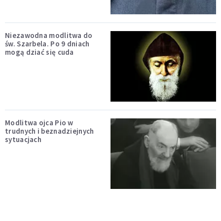
Niezawodna modlitwa do
św. Szarbela. Po 9 dniach
mogą dziać się cuda
Modlitwa ojca Pio w
trudnych i beznadziejnych
sytuacjach