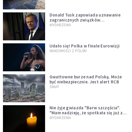
Donald Tusk zapowiada uznawanie
zagranicznych związków
jednopłciowych. "Państwo oblało ten
WYDARZENIA
test"
Udało się! Polka w finale Eurowizji
WIADOMOŚCI Z POLSKI
Gwałtowne burze nad Polską. Może
być niebezpiecznie. Jest alert RCB
ŚWIAT
Nie żyje gwiazda "Barw szczęścia".
"Mam nadzieję, że spotkała się już z
Bogiem, którego tak bardzo kochała"
WYDARZENIA