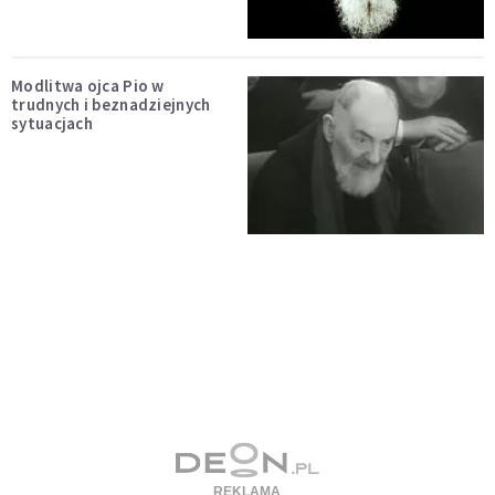
Modlitwa ojca Pio w
trudnych i beznadziejnych
sytuacjach