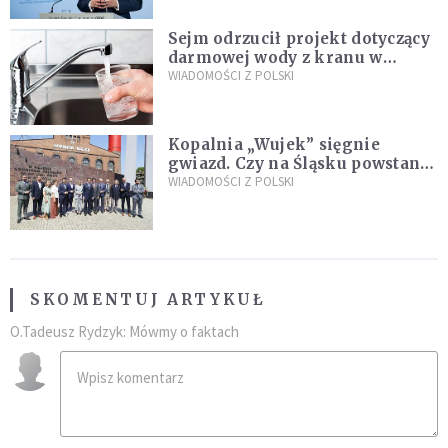
Sejm odrzucił projekt dotyczący
darmowej wody z kranu w
restauracjach
WIADOMOŚCI Z POLSKI
Kopalnia „Wujek” sięgnie
gwiazd. Czy na Śląsku powstanie
„Dolina Krzemowa”?
WIADOMOŚCI Z POLSKI
SKOMENTUJ ARTYKUŁ
O.Tadeusz Rydzyk: Mówmy o faktach