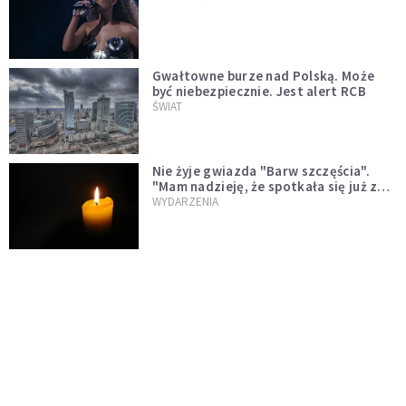
Gwałtowne burze nad Polską. Może
być niebezpiecznie. Jest alert RCB
ŚWIAT
Nie żyje gwiazda "Barw szczęścia".
"Mam nadzieję, że spotkała się już z
Bogiem, którego tak bardzo kochała"
WYDARZENIA