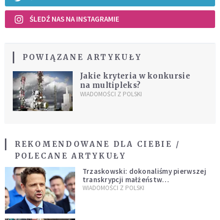
ŚLEDŹ NAS NA INSTAGRAMIE
POWIĄZANE ARTYKUŁY
Jakie kryteria w konkursie
na multipleks?
WIADOMOŚCI Z POLSKI
REKOMENDOWANE DLA CIEBIE /
POLECANE ARTYKUŁY
Trzaskowski: dokonaliśmy pierwszej
transkrypcji małżeństw
jednopłciowych. “Tak jak
WIADOMOŚCI Z POLSKI
zapowiadałem, bez zwłoki,
natychmiast”