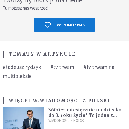
Tworzymy DEON.pl dla Ciebie
Tu możesz nas wesprzeć.
WSPOMÓŻ NAS
TEMATY W ARTYKULE
#tadeusz rydzyk
#tv trwam
#tv trwam na
multipleksie
WIĘCEJ W:
WIADOMOŚCI Z POLSKI
3600 zł miesięcznie na dziecko
do 3. roku życia? To jedna z
propozycji programu "Rozwój
WIADOMOŚCI Z POLSKI
Plus"