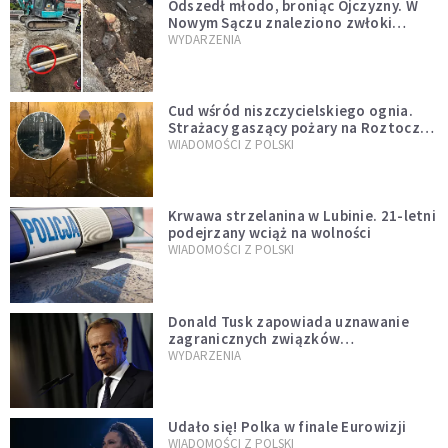
Odszedł młodo, broniąc Ojczyzny. W
Nowym Sączu znaleziono zwłoki
mężczyzny z czasów potopu
WYDARZENIA
szwedzkiego
Cud wśród niszczycielskiego ognia.
Strażacy gaszący pożary na Roztoczu
opublikowali niezwykłe zdjęcie
WIADOMOŚCI Z POLSKI
Krwawa strzelanina w Lubinie. 21-letni
podejrzany wciąż na wolności
WIADOMOŚCI Z POLSKI
Donald Tusk zapowiada uznawanie
zagranicznych związków
jednopłciowych. "Państwo oblało ten
WYDARZENIA
test"
Udało się! Polka w finale Eurowizji
WIADOMOŚCI Z POLSKI