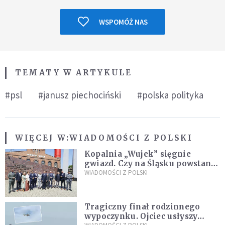
WSPOMÓŻ NAS
TEMATY W ARTYKULE
#psl
#janusz piechociński
#polska polityka
WIĘCEJ W:
WIADOMOŚCI Z POLSKI
Kopalnia „Wujek” sięgnie
gwiazd. Czy na Śląsku powstanie
„Dolina Krzemowa”?
WIADOMOŚCI Z POLSKI
Tragiczny finał rodzinnego
wypoczynku. Ojciec usłyszy