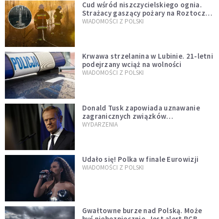
Cud wśród niszczycielskiego ognia.
Strażacy gaszący pożary na Roztoczu
opublikowali niezwykłe zdjęcie
WIADOMOŚCI Z POLSKI
Krwawa strzelanina w Lubinie. 21-letni
podejrzany wciąż na wolności
WIADOMOŚCI Z POLSKI
Donald Tusk zapowiada uznawanie
zagranicznych związków
jednopłciowych. "Państwo oblało ten
WYDARZENIA
test"
Udało się! Polka w finale Eurowizji
WIADOMOŚCI Z POLSKI
Gwałtowne burze nad Polską. Może
być niebezpiecznie. Jest alert RCB