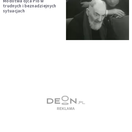
Modlitwa ojca Pio w
trudnych i beznadziejnych
sytuacjach