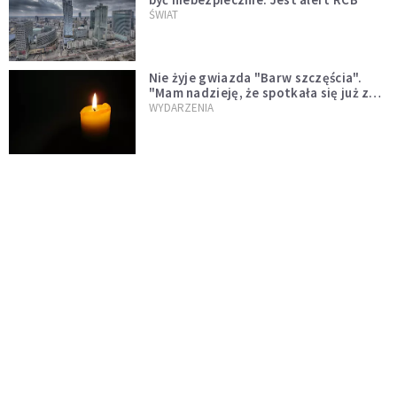
ŚWIAT
Nie żyje gwiazda "Barw szczęścia".
"Mam nadzieję, że spotkała się już z
Bogiem, którego tak bardzo kochała"
WYDARZENIA