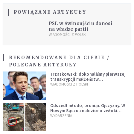
POWIĄZANE ARTYKUŁY
PSL w Świnoujściu donosi
na władze partii
WIADOMOŚCI Z POLSKI
REKOMENDOWANE DLA CIEBIE /
POLECANE ARTYKUŁY
Trzaskowski: dokonaliśmy pierwszej
transkrypcji małżeństw
jednopłciowych. “Tak jak
WIADOMOŚCI Z POLSKI
zapowiadałem, bez zwłoki,
natychmiast”
Odszedł młodo, broniąc Ojczyzny. W
Nowym Sączu znaleziono zwłoki
mężczyzny z czasów potopu
WYDARZENIA
szwedzkiego