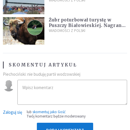
zarzuty
WIADOMOŚCI Z POLSKI
Żubr poturbował turystę w
Puszczy Białowieskiej. Nagranie
daje do myślenia
WIADOMOŚCI Z POLSKI
SKOMENTUJ ARTYKUŁ
Piechociński: nie buduję partii wodzowskiej
Zaloguj się
lub
skomentuj jako Gość
Twój komentarz będzie moderowany