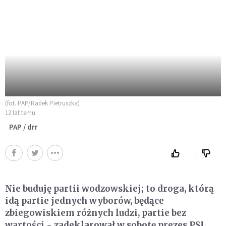
(fot. PAP/Radek Pietruszka)
12 lat temu
PAP / drr
Nie buduję partii wodzowskiej; to droga, którą
idą partie jednych wyborów, będące
zbiegowiskiem różnych ludzi, partie bez
wartości - zadeklarował w sobotę prezes PSL