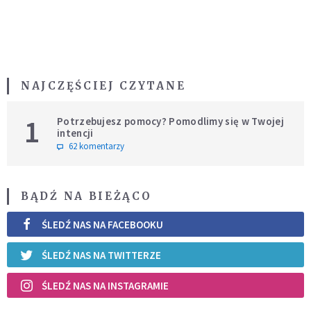
NAJCZĘŚCIEJ CZYTANE
1
Potrzebujesz pomocy? Pomodlimy się w Twojej
intencji
62 komentarzy
BĄDŹ NA BIEŻĄCO
ŚLEDŹ NAS NA FACEBOOKU
ŚLEDŹ NAS NA TWITTERZE
ŚLEDŹ NAS NA INSTAGRAMIE