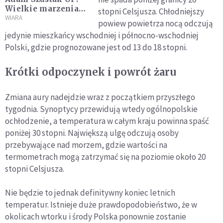
Wielkie marzenia
stopni Celsjusza. Chłodniejszy
mają swoją cenę;
WIARA
powiew powietrza nocą odczują
czasem naprawdę
jedynie mieszkańcy wschodniej i północno-wschodniej
warto mieć trochę
Polski, gdzie prognozowane jest od 13 do 18 stopni.
"nieudane", zwykłe
życie
Krótki odpoczynek i powrót żaru
Zmiana aury nadejdzie wraz z początkiem przyszłego
tygodnia. Synoptycy przewidują wtedy ogólnopolskie
ochłodzenie, a temperatura w całym kraju powinna spaść
poniżej 30 stopni. Największą ulgę odczują osoby
przebywające nad morzem, gdzie wartości na
termometrach mogą zatrzymać się na poziomie około 20
stopni Celsjusza.
Nie będzie to jednak definitywny koniec letnich
temperatur. Istnieje duże prawdopodobieństwo, że w
okolicach wtorku i środy Polska ponownie zostanie