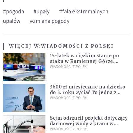
#pogoda
#upały
#fala ekstremalnych
upałów
#zmiana pogody
WIĘCEJ W:
WIADOMOŚCI Z POLSKI
15-latek w ciężkim stanie po
ataku w Kamiennej Górze.
Policja zatrzymała dwóch
WIADOMOŚCI Z POLSKI
nastolatków
3600 zł miesięcznie na dziecko
do 3. roku życia? To jedna z
propozycji programu "Rozwój
WIADOMOŚCI Z POLSKI
Plus"
Sejm odrzucił projekt dotyczący
darmowej wody z kranu w
restauracjach
WIADOMOŚCI Z POLSKI