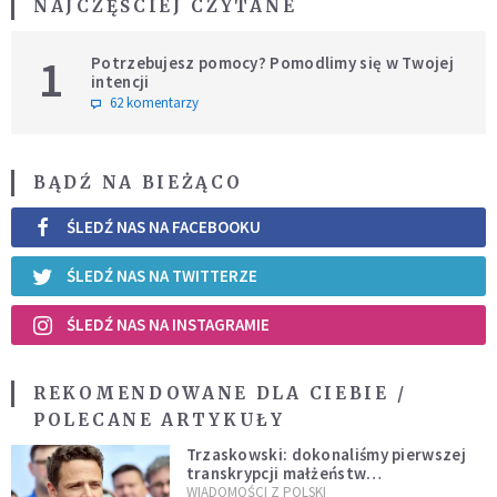
NAJCZĘŚCIEJ CZYTANE
1
Potrzebujesz pomocy? Pomodlimy się w Twojej
intencji
62 komentarzy
BĄDŹ NA BIEŻĄCO
ŚLEDŹ NAS NA FACEBOOKU
ŚLEDŹ NAS NA TWITTERZE
ŚLEDŹ NAS NA INSTAGRAMIE
REKOMENDOWANE DLA CIEBIE /
POLECANE ARTYKUŁY
Trzaskowski: dokonaliśmy pierwszej
transkrypcji małżeństw
jednopłciowych. “Tak jak
WIADOMOŚCI Z POLSKI