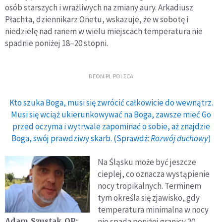
osób starszych i wrażliwych na zmiany aury. Arkadiusz
Płachta, dziennikarz Onetu, wskazuje, że w sobotę i
niedzielę nad ranem w wielu miejscach temperatura nie
spadnie poniżej 18–20 stopni.
DEON.PL POLECA
Kto szuka Boga, musi się zwrócić całkowicie do wewnątrz.
Musi się wciąż ukierunkowywać na Boga, zawsze mieć Go
przed oczyma i wytrwale zapominać o sobie, aż znajdzie
Boga, swój prawdziwy skarb. (Sprawdź:
Rozwój duchowy
)
Na Śląsku może być jeszcze
cieplej, co oznacza wystąpienie
nocy tropikalnych. Terminem
tym określa się zjawisko, gdy
temperatura minimalna w nocy
nie spada poniżej granicy 20
Adam Szustak OP: