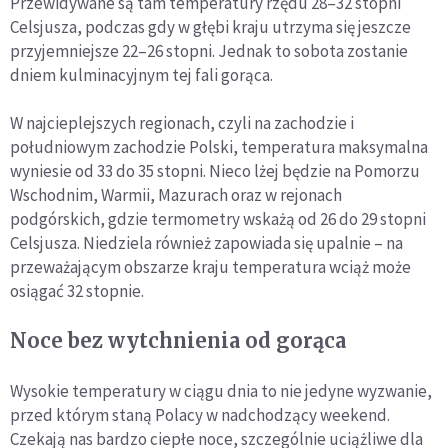
Przewidywane są tam temperatury rzędu 28–32 stopni
Celsjusza, podczas gdy w głębi kraju utrzyma się jeszcze
przyjemniejsze 22–26 stopni. Jednak to sobota zostanie
dniem kulminacyjnym tej fali gorąca.
W najcieplejszych regionach, czyli na zachodzie i
południowym zachodzie Polski, temperatura maksymalna
wyniesie od 33 do 35 stopni. Nieco lżej będzie na Pomorzu
Wschodnim, Warmii, Mazurach oraz w rejonach
podgórskich, gdzie termometry wskażą od 26 do 29 stopni
Celsjusza. Niedziela również zapowiada się upalnie – na
przeważającym obszarze kraju temperatura wciąż może
osiągać 32 stopnie.
Noce bez wytchnienia od gorąca
Wysokie temperatury w ciągu dnia to nie jedyne wyzwanie,
przed którym staną Polacy w nadchodzący weekend.
Czekają nas bardzo ciepłe noce, szczególnie uciążliwe dla