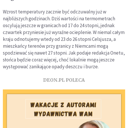
Wzrost temperatury zacznie być odczuwalny już w
najbliższych godzinach. Dziś wartości na termometrach
oscylują jeszcze w granicach od 17 do 24 stopni, jednak
czwartek przyniesie już wyraźne ocieplenie. W niemal całym
kraju odnotujemy wtedy od 23 do 26 stopni Celsjusza, a
mieszkańcy terenów przy granicy z Niemcami mogą
spodziewać się nawet 27 stopni. Jak podaje redakcja Onetu,
słońca będzie coraz więcej, choć lokalnie mogą jeszcze
występować zanikające opady deszczu i burze.
DEON.PL POLECA