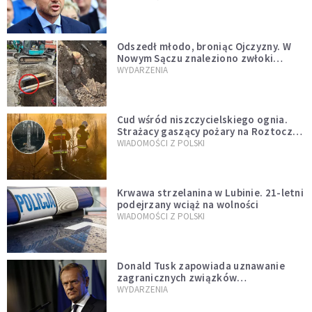
zapowiadałem, bez zwłoki,
natychmiast”
Odszedł młodo, broniąc Ojczyzny. W
Nowym Sączu znaleziono zwłoki
mężczyzny z czasów potopu
WYDARZENIA
szwedzkiego
Cud wśród niszczycielskiego ognia.
Strażacy gaszący pożary na Roztoczu
opublikowali niezwykłe zdjęcie
WIADOMOŚCI Z POLSKI
Krwawa strzelanina w Lubinie. 21-letni
podejrzany wciąż na wolności
WIADOMOŚCI Z POLSKI
Donald Tusk zapowiada uznawanie
zagranicznych związków
jednopłciowych. "Państwo oblało ten
WYDARZENIA
test"