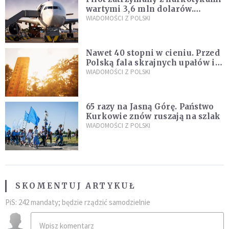
wartymi 3,6 mln dolarów.
Śledczy podejrzewają, że latał
WIADOMOŚCI Z POLSKI
pod ich wpływem
Nawet 40 stopni w cieniu. Przed
Polską fala skrajnych upałów i
gwałtowne burze
WIADOMOŚCI Z POLSKI
65 razy na Jasną Górę. Państwo
Kurkowie znów ruszają na szlak
WIADOMOŚCI Z POLSKI
SKOMENTUJ ARTYKUŁ
PiS: 242 mandaty; będzie rządzić samodzielnie