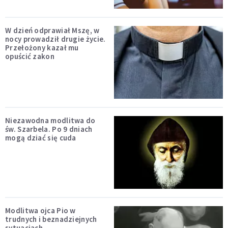
W dzień odprawiał Mszę, w
nocy prowadził drugie życie.
Przełożony kazał mu
opuścić zakon
Niezawodna modlitwa do
św. Szarbela. Po 9 dniach
mogą dziać się cuda
Modlitwa ojca Pio w
trudnych i beznadziejnych
sytuacjach