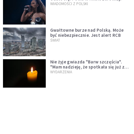
WIADOMOŚCI Z POLSKI
Gwałtowne burze nad Polską. Może
być niebezpiecznie. Jest alert RCB
ŚWIAT
Nie żyje gwiazda "Barw szczęścia".
"Mam nadzieję, że spotkała się już z
Bogiem, którego tak bardzo kochała"
WYDARZENIA