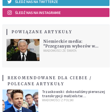
ŚLEDŹ NAS NA TWITTERZE
ŚLEDŹ NAS NA INSTAGRAMIE
POWIĄZANE ARTYKUŁY
Niemieckie media:
"Przegranym wyborów w
Polsce jest Europa"
WIADOMOŚCI ZE ŚWIATA
REKOMENDOWANE DLA CIEBIE /
POLECANE ARTYKUŁY
Trzaskowski: dokonaliśmy pierwszej
transkrypcji małżeństw
jednopłciowych. “Tak jak
WIADOMOŚCI Z POLSKI
zapowiadałem, bez zwłoki,
natychmiast”