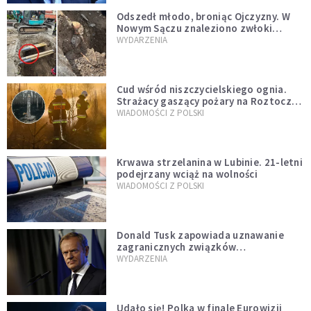
Odszedł młodo, broniąc Ojczyzny. W
Nowym Sączu znaleziono zwłoki
mężczyzny z czasów potopu
WYDARZENIA
szwedzkiego
Cud wśród niszczycielskiego ognia.
Strażacy gaszący pożary na Roztoczu
opublikowali niezwykłe zdjęcie
WIADOMOŚCI Z POLSKI
Krwawa strzelanina w Lubinie. 21-letni
podejrzany wciąż na wolności
WIADOMOŚCI Z POLSKI
Donald Tusk zapowiada uznawanie
zagranicznych związków
jednopłciowych. "Państwo oblało ten
WYDARZENIA
test"
Udało się! Polka w finale Eurowizji