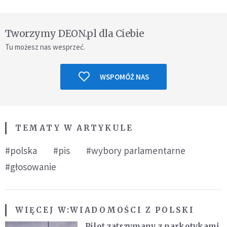
Tworzymy DEON.pl dla Ciebie
Tu możesz nas wesprzeć.
WSPOMÓŻ NAS
TEMATY W ARTYKULE
#polska
#pis
#wybory parlamentarne
#głosowanie
WIĘCEJ W:
WIADOMOŚCI Z POLSKI
Pilot zatrzymany z narkotykami