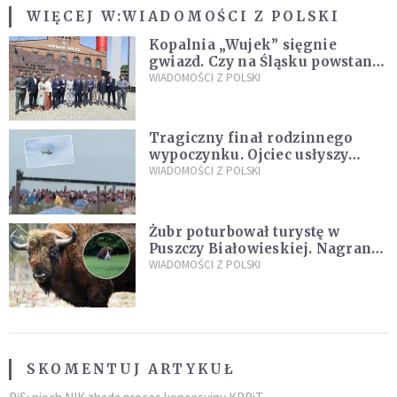
WIĘCEJ W:
WIADOMOŚCI Z POLSKI
Kopalnia „Wujek” sięgnie
gwiazd. Czy na Śląsku powstanie
„Dolina Krzemowa”?
WIADOMOŚCI Z POLSKI
Tragiczny finał rodzinnego
wypoczynku. Ojciec usłyszy
zarzuty
WIADOMOŚCI Z POLSKI
Żubr poturbował turystę w
Puszczy Białowieskiej. Nagranie
daje do myślenia
WIADOMOŚCI Z POLSKI
SKOMENTUJ ARTYKUŁ