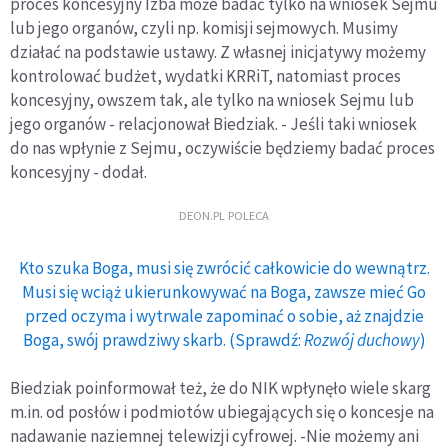
proces koncesyjny Izba może badać tylko na wniosek Sejmu
lub jego organów, czyli np. komisji sejmowych. Musimy
działać na podstawie ustawy. Z własnej inicjatywy możemy
kontrolować budżet, wydatki KRRiT, natomiast proces
koncesyjny, owszem tak, ale tylko na wniosek Sejmu lub
jego organów - relacjonował Biedziak. - Jeśli taki wniosek
do nas wpłynie z Sejmu, oczywiście będziemy badać proces
koncesyjny - dodał.
DEON.PL POLECA
Kto szuka Boga, musi się zwrócić całkowicie do wewnątrz.
Musi się wciąż ukierunkowywać na Boga, zawsze mieć Go
przed oczyma i wytrwale zapominać o sobie, aż znajdzie
Boga, swój prawdziwy skarb. (Sprawdź:
Rozwój duchowy
)
Biedziak poinformował też, że do NIK wpłynęło wiele skarg
m.in. od posłów i podmiotów ubiegających się o koncesje na
nadawanie naziemnej telewizji cyfrowej. -Nie możemy ani