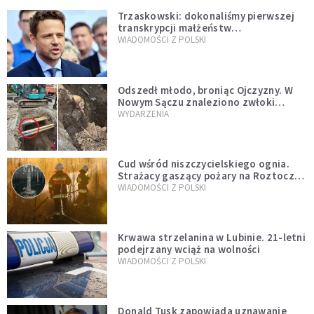
Trzaskowski: dokonaliśmy pierwszej
transkrypcji małżeństw
jednopłciowych. “Tak jak
WIADOMOŚCI Z POLSKI
zapowiadałem, bez zwłoki,
natychmiast”
Odszedł młodo, broniąc Ojczyzny. W
Nowym Sączu znaleziono zwłoki
mężczyzny z czasów potopu
WYDARZENIA
szwedzkiego
Cud wśród niszczycielskiego ognia.
Strażacy gaszący pożary na Roztoczu
opublikowali niezwykłe zdjęcie
WIADOMOŚCI Z POLSKI
Krwawa strzelanina w Lubinie. 21-letni
podejrzany wciąż na wolności
WIADOMOŚCI Z POLSKI
Donald Tusk zapowiada uznawanie