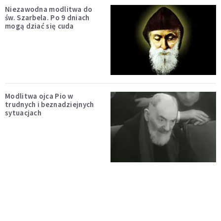
Niezawodna modlitwa do
św. Szarbela. Po 9 dniach
mogą dziać się cuda
Modlitwa ojca Pio w
trudnych i beznadziejnych
sytuacjach