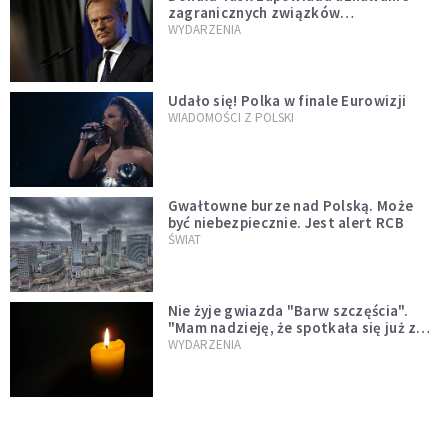
zagranicznych związków
jednopłciowych. "Państwo oblało ten
WYDARZENIA
test"
Udało się! Polka w finale Eurowizji
WIADOMOŚCI Z POLSKI
Gwałtowne burze nad Polską. Może
być niebezpiecznie. Jest alert RCB
ŚWIAT
Nie żyje gwiazda "Barw szczęścia".
"Mam nadzieję, że spotkała się już z
Bogiem, którego tak bardzo kochała"
WYDARZENIA