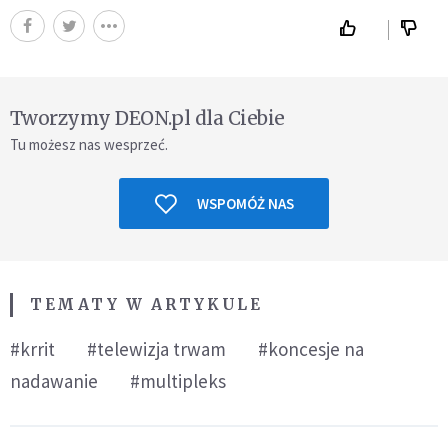
Tworzymy DEON.pl dla Ciebie
Tu możesz nas wesprzeć.
WSPOMÓŻ NAS
TEMATY W ARTYKULE
#krrit
#telewizja trwam
#koncesje na
nadawanie
#multipleks