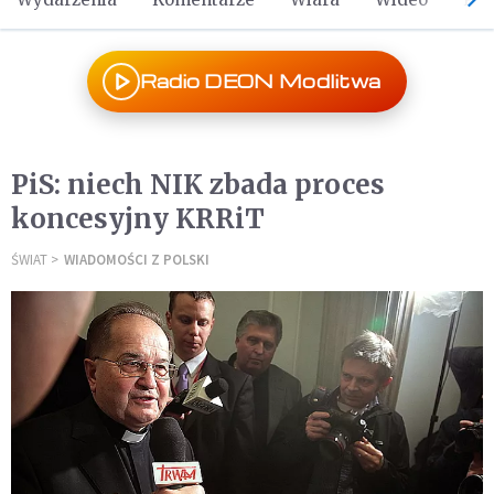
Radio DEON Modlitwa
PiS: niech NIK zbada proces
koncesyjny KRRiT
ŚWIAT
WIADOMOŚCI Z POLSKI