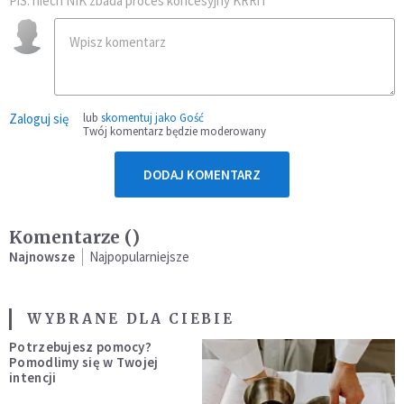
PiS: niech NIK zbada proces koncesyjny KRRiT
Zaloguj się
lub
skomentuj jako Gość
Twój komentarz będzie moderowany
DODAJ KOMENTARZ
Komentarze (
)
Najnowsze
Najpopularniejsze
WYBRANE DLA CIEBIE
Potrzebujesz pomocy?
Pomodlimy się w Twojej
intencji