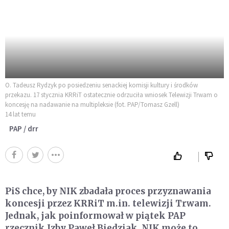
O. Tadeusz Rydzyk po posiedzeniu senackiej komisji kultury i środków
przekazu. 17 stycznia KRRiT ostatecznie odrzuciła wniosek Telewizji Trwam o
koncesję na nadawanie na multipleksie (fot. PAP/Tomasz Gzell)
14 lat temu
PAP / drr
PiS chce, by NIK zbadała proces przyznawania
koncesji przez KRRiT m.in. telewizji Trwam.
Jednak, jak poinformował w piątek PAP
rzecznik Izby Paweł Biedziak, NIK może to