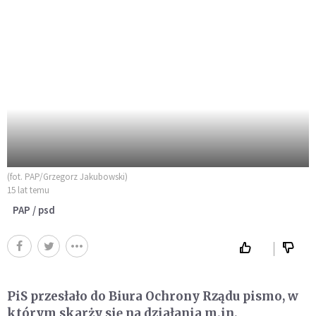
(fot. PAP/Grzegorz Jakubowski)
15 lat temu
PAP / psd
PiS przesłało do Biura Ochrony Rządu pismo, w
którym skarży się na działania m.in.