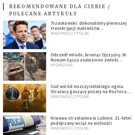
REKOMENDOWANE DLA CIEBIE /
POLECANE ARTYKUŁY
Trzaskowski: dokonaliśmy pierwszej
transkrypcji małżeństw
jednopłciowych. “Tak jak
WIADOMOŚCI Z POLSKI
zapowiadałem, bez zwłoki,
natychmiast”
Odszedł młodo, broniąc Ojczyzny. W
Nowym Sączu znaleziono zwłoki
mężczyzny z czasów potopu
WYDARZENIA
szwedzkiego
Cud wśród niszczycielskiego ognia.
Strażacy gaszący pożary na Roztoczu
opublikowali niezwykłe zdjęcie
WIADOMOŚCI Z POLSKI
Krwawa strzelanina w Lubinie. 21-letni
podejrzany wciąż na wolności
WIADOMOŚCI Z POLSKI