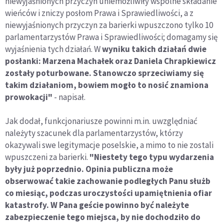
niewyjaśnionych przyczyn uniemożliwiły wspólne składanie
wieńców i zniczy posłom Prawa i Sprawiedliwości, a z
niewyjaśnionych przyczyn za barierki wpuszczono tylko 10
parlamentarzystów Prawa i Sprawiedliwości; domagamy się
wyjaśnienia tych działań. W
wyniku takich działań dwie
posłanki: Marzena Machałek oraz Daniela Chrapkiewicz
zostały poturbowane. Stanowczo sprzeciwiamy się
takim działaniom, bowiem mogło to nosić znamiona
prowokacji"
- napisał.
Jak dodał, funkcjonariusze powinni m.in. uwzględniać
należyty szacunek dla parlamentarzystów, którzy
okazywali swe legitymacje poselskie, a mimo to nie zostali
wpuszczeni za barierki.
"Niestety tego typu wydarzenia
były już poprzednio. Opinia publiczna może
obserwować takie zachowanie podległych Panu służb
co miesiąc, podczas uroczystości upamiętnienia ofiar
katastrofy. W Pana geście powinno być należyte
zabezpieczenie tego miejsca, by nie dochodziło do