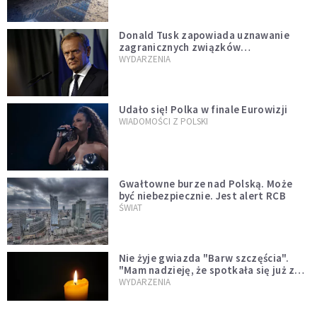
Donald Tusk zapowiada uznawanie
zagranicznych związków
jednopłciowych. "Państwo oblało ten
WYDARZENIA
test"
Udało się! Polka w finale Eurowizji
WIADOMOŚCI Z POLSKI
Gwałtowne burze nad Polską. Może
być niebezpiecznie. Jest alert RCB
ŚWIAT
Nie żyje gwiazda "Barw szczęścia".
"Mam nadzieję, że spotkała się już z
Bogiem, którego tak bardzo kochała"
WYDARZENIA