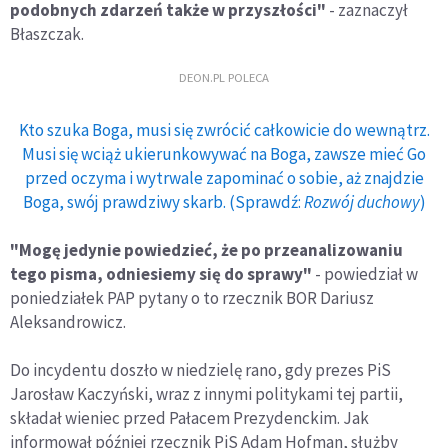
podobnych zdarzeń także w przyszłości"
- zaznaczył
Błaszczak.
DEON.PL POLECA
Kto szuka Boga, musi się zwrócić całkowicie do wewnątrz.
Musi się wciąż ukierunkowywać na Boga, zawsze mieć Go
przed oczyma i wytrwale zapominać o sobie, aż znajdzie
Boga, swój prawdziwy skarb. (Sprawdź:
Rozwój duchowy
)
"Mogę jedynie powiedzieć, że po przeanalizowaniu
tego pisma, odniesiemy się do sprawy"
- powiedział w
poniedziałek PAP pytany o to rzecznik BOR Dariusz
Aleksandrowicz.
Do incydentu doszło w niedzielę rano, gdy prezes PiS
Jarosław Kaczyński, wraz z innymi politykami tej partii,
składał wieniec przed Pałacem Prezydenckim. Jak
informował później rzecznik PiS Adam Hofman, służby