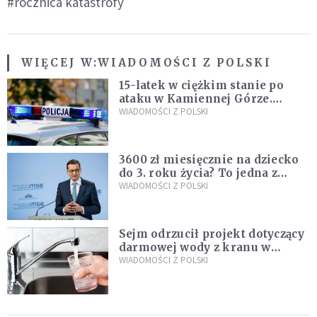
#rocznica katastrofy
WIĘCEJ W:
WIADOMOŚCI Z POLSKI
15-latek w ciężkim stanie po
ataku w Kamiennej Górze.
Policja zatrzymała dwóch
WIADOMOŚCI Z POLSKI
nastolatków
3600 zł miesięcznie na dziecko
do 3. roku życia? To jedna z
propozycji programu "Rozwój
WIADOMOŚCI Z POLSKI
Plus"
Sejm odrzucił projekt dotyczący
darmowej wody z kranu w
restauracjach
WIADOMOŚCI Z POLSKI