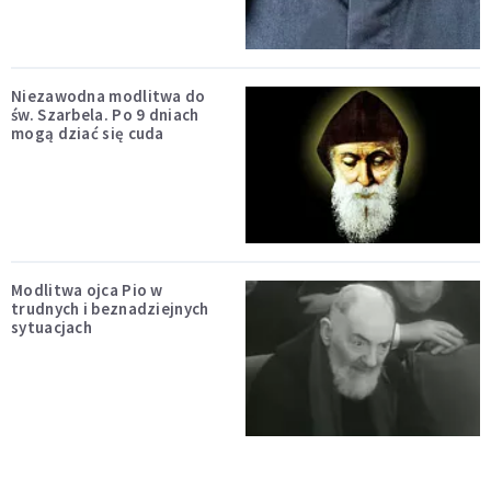
Niezawodna modlitwa do
św. Szarbela. Po 9 dniach
mogą dziać się cuda
Modlitwa ojca Pio w
trudnych i beznadziejnych
sytuacjach