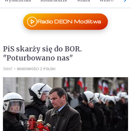
Radio DEON Modlitwa
PiS skarży się do BOR.
"Poturbowano nas"
ŚWIAT
WIADOMOŚCI Z POLSKI