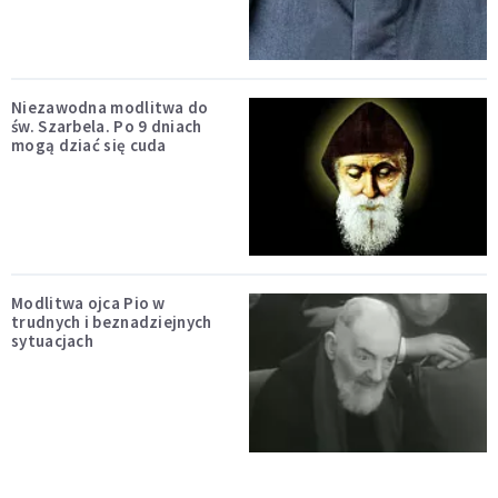
Niezawodna modlitwa do
św. Szarbela. Po 9 dniach
mogą dziać się cuda
Modlitwa ojca Pio w
trudnych i beznadziejnych
sytuacjach