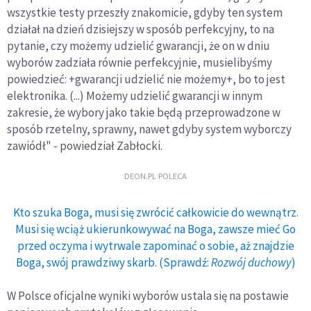
wszystkie testy przeszły znakomicie, gdyby ten system
działał na dzień dzisiejszy w sposób perfekcyjny, to na
pytanie, czy możemy udzielić gwarancji, że on w dniu
wyborów zadziała równie perfekcyjnie, musielibyśmy
powiedzieć: +gwarancji udzielić nie możemy+, bo to jest
elektronika. (...) Możemy udzielić gwarancji w innym
zakresie, że wybory jako takie będą przeprowadzone w
sposób rzetelny, sprawny, nawet gdyby system wyborczy
zawiódł" - powiedział Zabłocki.
DEON.PL POLECA
Kto szuka Boga, musi się zwrócić całkowicie do wewnątrz.
Musi się wciąż ukierunkowywać na Boga, zawsze mieć Go
przed oczyma i wytrwale zapominać o sobie, aż znajdzie
Boga, swój prawdziwy skarb. (Sprawdź:
Rozwój duchowy
)
W Polsce oficjalne wyniki wyborów ustala się na postawie