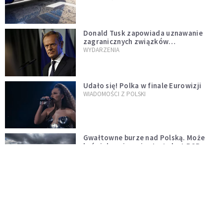
Donald Tusk zapowiada uznawanie
zagranicznych związków
jednopłciowych. "Państwo oblało ten
WYDARZENIA
test"
Udało się! Polka w finale Eurowizji
WIADOMOŚCI Z POLSKI
Gwałtowne burze nad Polską. Może
być niebezpiecznie. Jest alert RCB
ŚWIAT
Nie żyje gwiazda "Barw szczęścia".
"Mam nadzieję, że spotkała się już z
Bogiem, którego tak bardzo kochała"
WYDARZENIA