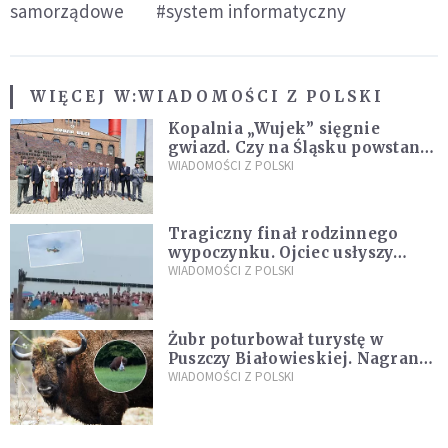
samorządowe
#system informatyczny
WIĘCEJ W:
WIADOMOŚCI Z POLSKI
Kopalnia „Wujek” sięgnie
gwiazd. Czy na Śląsku powstanie
„Dolina Krzemowa”?
WIADOMOŚCI Z POLSKI
Tragiczny finał rodzinnego
wypoczynku. Ojciec usłyszy
zarzuty
WIADOMOŚCI Z POLSKI
Żubr poturbował turystę w
Puszczy Białowieskiej. Nagranie
daje do myślenia
WIADOMOŚCI Z POLSKI