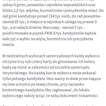
radnych gmin, powiatów i sejmików wojewódzkich oraz
blisko 2,5 tys. wójtów, burmistrzów i prezydentów miast. Do
rad gmin kandyduje ponad 154 tys. osób, do rad powiatów -
niemal 65 tys.; o miejsce w sejmikach ubiega się prawie 9
tys., a w radach dzielnic Warszawy - niemal 5 tys. -
poinformowała w piątek PKW. 8 tys. kandydatów będzie
walczyć o wybór na wójta, burmistrza lub prezydenta
miasta.
W niedzielnych wyborach samorządowych każdy wyborca
otrzyma trzy lub cztery karty do głosowania. Ich kolory
będą się różnić w zależności od szczebla samorządu
terytorialnego. Na każdej karcie wyborca może wskazać
tylko jednego kandydata. Głos ważny to dwie przecinające
się linie w kratce po lewej stronie, przy nazwisku
konkretnego kandydata. Aby zagłosować, do lokalu
wyborczego należy wziąć ze sobą dokument tożsamości.