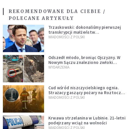
REKOMENDOWANE DLA CIEBIE /
POLECANE ARTYKUŁY
Trzaskowski: dokonaliśmy pierwszej
transkrypcji małżeństw
jednopłciowych. “Tak jak
WIADOMOŚCI Z POLSKI
zapowiadałem, bez zwłoki,
natychmiast”
Odszedł młodo, broniąc Ojczyzny. W
Nowym Sączu znaleziono zwłoki
mężczyzny z czasów potopu
WYDARZENIA
szwedzkiego
Cud wśród niszczycielskiego ognia.
Strażacy gaszący pożary na Roztoczu
opublikowali niezwykłe zdjęcie
WIADOMOŚCI Z POLSKI
Krwawa strzelanina w Lubinie. 21-letni
podejrzany wciąż na wolności
WIADOMOŚCI Z POLSKI