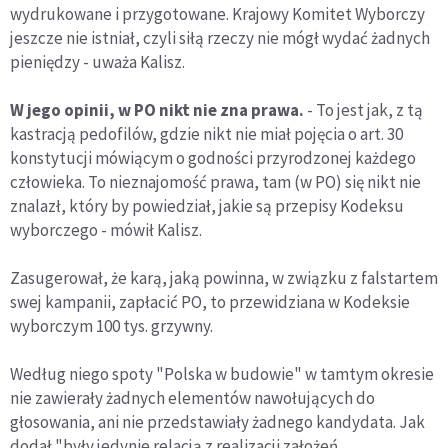
wydrukowane i przygotowane. Krajowy Komitet Wyborczy
jeszcze nie istniał, czyli siłą rzeczy nie mógł wydać żadnych
pieniędzy - uważa Kalisz.
W jego opinii, w PO nikt nie zna prawa.
- To jest jak, z tą
kastracją pedofilów, gdzie nikt nie miał pojęcia o art. 30
konstytucji mówiącym o godności przyrodzonej każdego
człowieka. To nieznajomość prawa, tam (w PO) się nikt nie
znalazł, który by powiedział, jakie są przepisy Kodeksu
wyborczego - mówił Kalisz.
Zasugerował, że karą, jaką powinna, w związku z falstartem
swej kampanii, zapłacić PO, to przewidziana w Kodeksie
wyborczym 100 tys. grzywny.
Według niego spoty "Polska w budowie" w tamtym okresie
nie zawierały żadnych elementów nawołujących do
głosowania, ani nie przedstawiały żadnego kandydata. Jak
dodał "były jedynie relacją z realizacji założeń