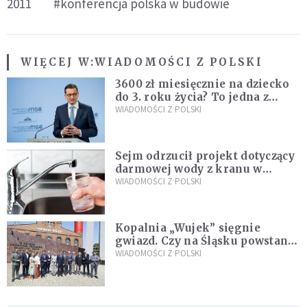
2011
#konferencja polska w budowie
WIĘCEJ W:
WIADOMOŚCI Z POLSKI
3600 zł miesięcznie na dziecko
do 3. roku życia? To jedna z
propozycji programu "Rozwój
WIADOMOŚCI Z POLSKI
Plus"
Sejm odrzucił projekt dotyczący
darmowej wody z kranu w
restauracjach
WIADOMOŚCI Z POLSKI
Kopalnia „Wujek” sięgnie
gwiazd. Czy na Śląsku powstanie
„Dolina Krzemowa”?
WIADOMOŚCI Z POLSKI