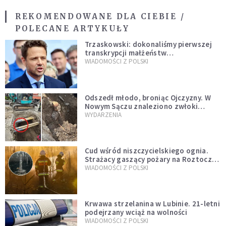
REKOMENDOWANE DLA CIEBIE /
POLECANE ARTYKUŁY
Trzaskowski: dokonaliśmy pierwszej
transkrypcji małżeństw
jednopłciowych. “Tak jak
WIADOMOŚCI Z POLSKI
zapowiadałem, bez zwłoki,
natychmiast”
Odszedł młodo, broniąc Ojczyzny. W
Nowym Sączu znaleziono zwłoki
mężczyzny z czasów potopu
WYDARZENIA
szwedzkiego
Cud wśród niszczycielskiego ognia.
Strażacy gaszący pożary na Roztoczu
opublikowali niezwykłe zdjęcie
WIADOMOŚCI Z POLSKI
Krwawa strzelanina w Lubinie. 21-letni
podejrzany wciąż na wolności
WIADOMOŚCI Z POLSKI