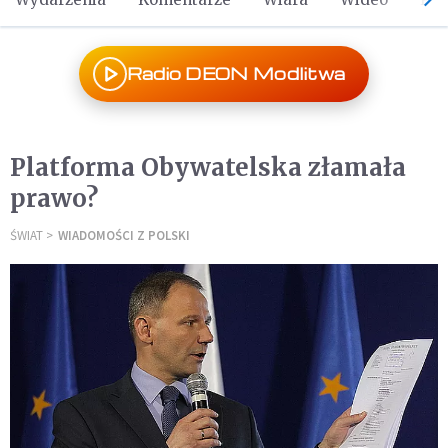
Radio DEON Modlitwa
Platforma Obywatelska złamała
prawo?
ŚWIAT
WIADOMOŚCI Z POLSKI