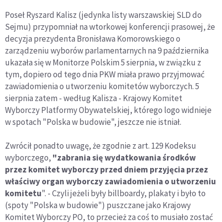
Poseł Ryszard Kalisz (jedynka listy warszawskiej SLD do
Sejmu) przypomniał na wtorkowej konferencji prasowej, że
decyzja prezydenta Bronisława Komorowskiego o
zarządzeniu wyborów parlamentarnych na 9 października
ukazała się w Monitorze Polskim 5 sierpnia, w związku z
tym, dopiero od tego dnia PKW miała prawo przyjmować
zawiadomienia o utworzeniu komitetów wyborczych. 5
sierpnia zatem - według Kalisza - Krajowy Komitet
Wyborczy Platformy Obywatelskiej, którego logo widnieje
w spotach "Polska w budowie", jeszcze nie istniał.
Zwrócił ponadto uwagę, że zgodnie z art. 129 Kodeksu
wyborczego,
"zabrania się wydatkowania środków
przez komitet wyborczy przed dniem przyjęcia przez
właściwy organ wyborczy zawiadomienia o utworzeniu
komitetu
". - Czyli jeżeli były billboardy, plakaty i było to
(spoty "Polska w budowie") puszczane jako Krajowy
Komitet Wyborczy PO, to przecież za coś to musiało zostać