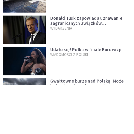
Donald Tusk zapowiada uznawanie
zagranicznych związków
jednopłciowych. "Państwo oblało ten
WYDARZENIA
test"
Udało się! Polka w finale Eurowizji
WIADOMOŚCI Z POLSKI
Gwałtowne burze nad Polską. Może
być niebezpiecznie. Jest alert RCB
ŚWIAT
Nie żyje gwiazda "Barw szczęścia".
"Mam nadzieję, że spotkała się już z
Bogiem, którego tak bardzo kochała"
WYDARZENIA