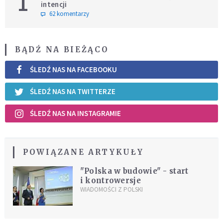
1
intencji
62 komentarzy
BĄDŹ NA BIEŻĄCO
ŚLEDŹ NAS NA FACEBOOKU
ŚLEDŹ NAS NA TWITTERZE
ŚLEDŹ NAS NA INSTAGRAMIE
POWIĄZANE ARTYKUŁY
"Polska w budowie" - start
i kontrowersje
WIADOMOŚCI Z POLSKI