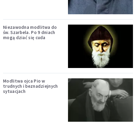
Niezawodna modlitwa do
św. Szarbela. Po 9 dniach
mogą dziać się cuda
Modlitwa ojca Pio w
trudnych i beznadziejnych
sytuacjach