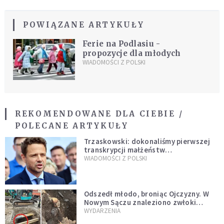
POWIĄZANE ARTYKUŁY
Ferie na Podlasiu -
propozycje dla młodych
WIADOMOŚCI Z POLSKI
REKOMENDOWANE DLA CIEBIE /
POLECANE ARTYKUŁY
Trzaskowski: dokonaliśmy pierwszej
transkrypcji małżeństw
jednopłciowych. “Tak jak
WIADOMOŚCI Z POLSKI
zapowiadałem, bez zwłoki,
natychmiast”
Odszedł młodo, broniąc Ojczyzny. W
Nowym Sączu znaleziono zwłoki
mężczyzny z czasów potopu
WYDARZENIA
szwedzkiego