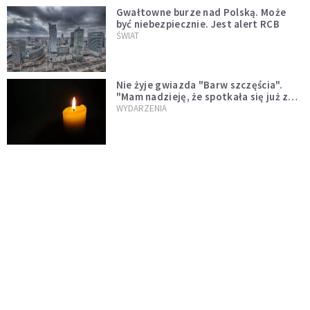
Gwałtowne burze nad Polską. Może
być niebezpiecznie. Jest alert RCB
ŚWIAT
Nie żyje gwiazda "Barw szczęścia".
"Mam nadzieję, że spotkała się już z
Bogiem, którego tak bardzo kochała"
WYDARZENIA