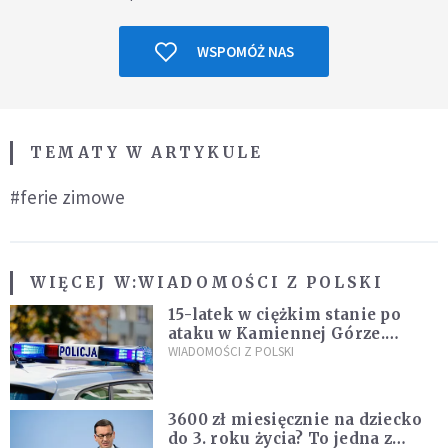
WSPOMÓŻ NAS
TEMATY W ARTYKULE
#ferie zimowe
WIĘCEJ W:
WIADOMOŚCI Z POLSKI
15-latek w ciężkim stanie po
ataku w Kamiennej Górze.
Policja zatrzymała dwóch
WIADOMOŚCI Z POLSKI
nastolatków
3600 zł miesięcznie na dziecko
do 3. roku życia? To jedna z