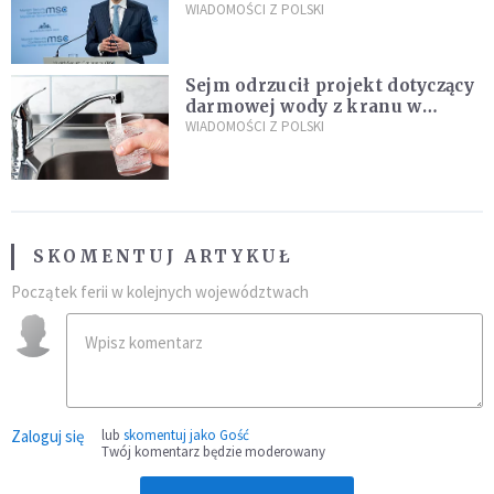
propozycji programu "Rozwój
WIADOMOŚCI Z POLSKI
Plus"
Sejm odrzucił projekt dotyczący
darmowej wody z kranu w
restauracjach
WIADOMOŚCI Z POLSKI
SKOMENTUJ ARTYKUŁ
Początek ferii w kolejnych województwach
Zaloguj się
lub
skomentuj jako Gość
Twój komentarz będzie moderowany