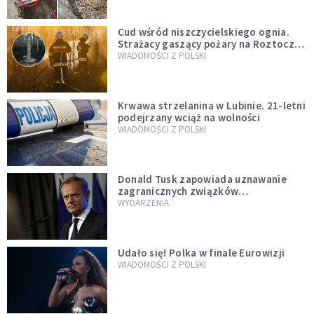
Cud wśród niszczycielskiego ognia.
Strażacy gaszący pożary na Roztoczu
opublikowali niezwykłe zdjęcie
WIADOMOŚCI Z POLSKI
Krwawa strzelanina w Lubinie. 21-letni
podejrzany wciąż na wolności
WIADOMOŚCI Z POLSKI
Donald Tusk zapowiada uznawanie
zagranicznych związków
jednopłciowych. "Państwo oblało ten
WYDARZENIA
test"
Udało się! Polka w finale Eurowizji
WIADOMOŚCI Z POLSKI