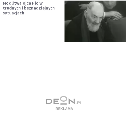
Modlitwa ojca Pio w
trudnych i beznadziejnych
sytuacjach