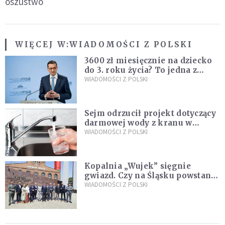
oszustwo
WIĘCEJ W:
WIADOMOŚCI Z POLSKI
3600 zł miesięcznie na dziecko
do 3. roku życia? To jedna z
propozycji programu "Rozwój
WIADOMOŚCI Z POLSKI
Plus"
Sejm odrzucił projekt dotyczący
darmowej wody z kranu w
restauracjach
WIADOMOŚCI Z POLSKI
Kopalnia „Wujek” sięgnie
gwiazd. Czy na Śląsku powstanie
„Dolina Krzemowa”?
WIADOMOŚCI Z POLSKI