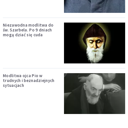
Niezawodna modlitwa do
św. Szarbela. Po 9 dniach
mogą dziać się cuda
Modlitwa ojca Pio w
trudnych i beznadziejnych
sytuacjach