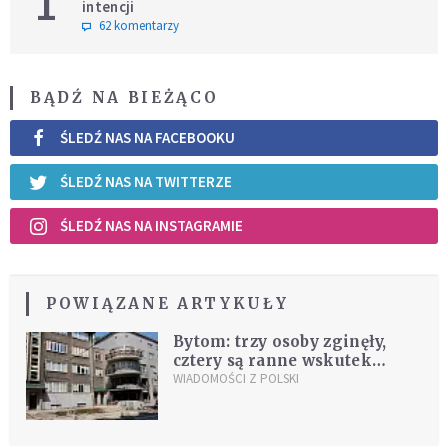
1
intencji
62 komentarzy
BĄDŹ NA BIEŻĄCO
ŚLEDŹ NAS NA FACEBOOKU
ŚLEDŹ NAS NA TWITTERZE
ŚLEDŹ NAS NA INSTAGRAMIE
POWIĄZANE ARTYKUŁY
Bytom: trzy osoby zginęły,
cztery są ranne wskutek
wybuchu gazu
WIADOMOŚCI Z POLSKI