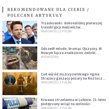
REKOMENDOWANE DLA CIEBIE /
POLECANE ARTYKUŁY
Trzaskowski: dokonaliśmy pierwszej
transkrypcji małżeństw
jednopłciowych. “Tak jak
WIADOMOŚCI Z POLSKI
zapowiadałem, bez zwłoki,
natychmiast”
Odszedł młodo, broniąc Ojczyzny. W
Nowym Sączu znaleziono zwłoki
mężczyzny z czasów potopu
WYDARZENIA
szwedzkiego
Cud wśród niszczycielskiego ognia.
Strażacy gaszący pożary na Roztoczu
opublikowali niezwykłe zdjęcie
WIADOMOŚCI Z POLSKI
Krwawa strzelanina w Lubinie. 21-letni
podejrzany wciąż na wolności
WIADOMOŚCI Z POLSKI