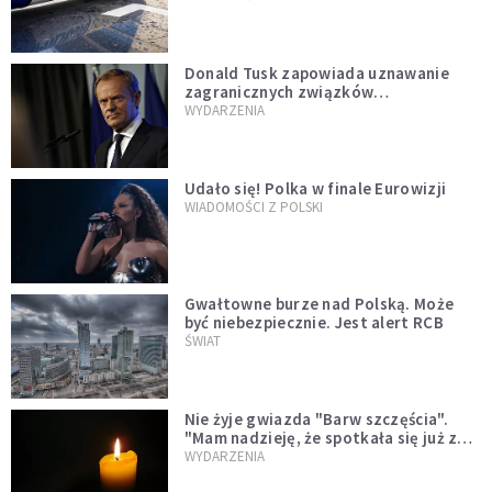
Donald Tusk zapowiada uznawanie
zagranicznych związków
jednopłciowych. "Państwo oblało ten
WYDARZENIA
test"
Udało się! Polka w finale Eurowizji
WIADOMOŚCI Z POLSKI
Gwałtowne burze nad Polską. Może
być niebezpiecznie. Jest alert RCB
ŚWIAT
Nie żyje gwiazda "Barw szczęścia".
"Mam nadzieję, że spotkała się już z
Bogiem, którego tak bardzo kochała"
WYDARZENIA