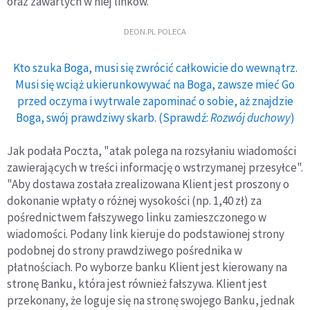
oraz zawartych w niej linków.
DEON.PL POLECA
Kto szuka Boga, musi się zwrócić całkowicie do wewnątrz.
Musi się wciąż ukierunkowywać na Boga, zawsze mieć Go
przed oczyma i wytrwale zapominać o sobie, aż znajdzie
Boga, swój prawdziwy skarb. (Sprawdź:
Rozwój duchowy
)
Jak podała Poczta, "atak polega na rozsyłaniu wiadomości
zawierających w treści informację o wstrzymanej przesyłce".
"Aby dostawa została zrealizowana Klient jest proszony o
dokonanie wpłaty o różnej wysokości (np. 1,40 zł) za
pośrednictwem fałszywego linku zamieszczonego w
wiadomości. Podany link kieruje do podstawionej strony
podobnej do strony prawdziwego pośrednika w
płatnościach. Po wyborze banku Klient jest kierowany na
stronę Banku, która jest również fałszywa. Klient jest
przekonany, że loguje się na stronę swojego Banku, jednak