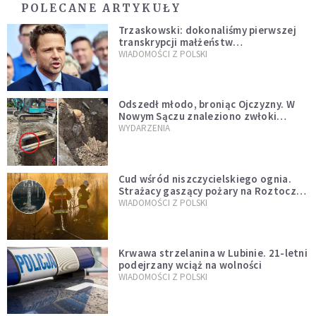
POLECANE ARTYKUŁY
Trzaskowski: dokonaliśmy pierwszej
transkrypcji małżeństw
jednopłciowych. “Tak jak
WIADOMOŚCI Z POLSKI
zapowiadałem, bez zwłoki,
natychmiast”
Odszedł młodo, broniąc Ojczyzny. W
Nowym Sączu znaleziono zwłoki
mężczyzny z czasów potopu
WYDARZENIA
szwedzkiego
Cud wśród niszczycielskiego ognia.
Strażacy gaszący pożary na Roztoczu
opublikowali niezwykłe zdjęcie
WIADOMOŚCI Z POLSKI
Krwawa strzelanina w Lubinie. 21-letni
podejrzany wciąż na wolności
WIADOMOŚCI Z POLSKI