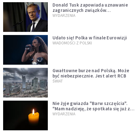
Donald Tusk zapowiada uznawanie
zagranicznych związków
jednopłciowych. "Państwo oblało ten
WYDARZENIA
test"
Udało się! Polka w finale Eurowizji
WIADOMOŚCI Z POLSKI
Gwałtowne burze nad Polską. Może
być niebezpiecznie. Jest alert RCB
ŚWIAT
Nie żyje gwiazda "Barw szczęścia".
"Mam nadzieję, że spotkała się już z
Bogiem, którego tak bardzo kochała"
WYDARZENIA