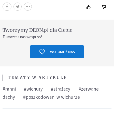
Tworzymy DEON.pl dla Ciebie
Tu możesz nas wesprzeć.
WSPOMÓŻ NAS
TEMATY W ARTYKULE
#ranni
#wichury
#strażacy
#zerwane
dachy
#poszkodowani w wichurze