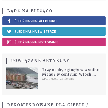
BĄDŹ NA BIEŻĄCO
ŚLEDŹ NAS NA FACEBOOKU
ŚLEDŹ NAS NA TWITTERZE
ŚLEDŹ NAS NA INSTAGRAMIE
POWIĄZANE ARTYKUŁY
Trzy osoby zginęły w wyniku
wichur w centrum Włoch.
Alert pogodowy ma
WIADOMOŚCI ZE ŚWIATA
obowiązywać do niedzieli
REKOMENDOWANE DLA CIEBIE /