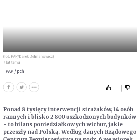
(fot. PAP/Darek Delmanowicz)
7 lat temu
PAP / pch
Ponad 8 tysięcy interwencji strażaków, 14 osób
rannych i blisko 2 800 uszkodzonych budynków
- to bilans poniedziałkowych wichur, jakie
przeszły nad Polską. Według danych Rządowego
Centrum Bezpieczeństwa na godz. 6 we wtorek