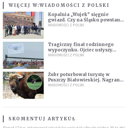
WIĘCEJ W:
WIADOMOŚCI Z POLSKI
Kopalnia „Wujek” sięgnie
gwiazd. Czy na Śląsku powstanie
„Dolina Krzemowa”?
WIADOMOŚCI Z POLSKI
Tragiczny finał rodzinnego
wypoczynku. Ojciec usłyszy
zarzuty
WIADOMOŚCI Z POLSKI
Żubr poturbował turystę w
Puszczy Białowieskiej. Nagranie
daje do myślenia
WIADOMOŚCI Z POLSKI
SKOMENTUJ ARTYKUŁ
Ponad 12 tys. interwencji strażaków wskutek silnych wichur. W te dni