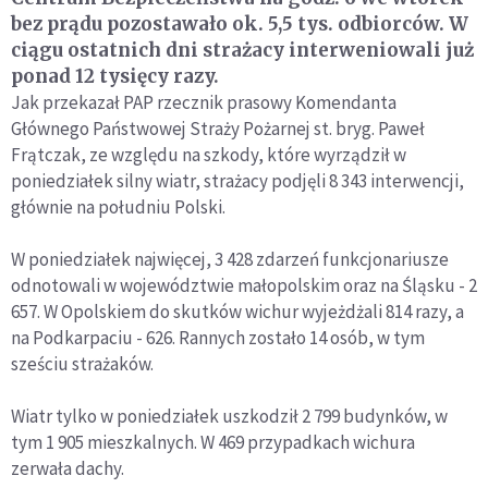
bez prądu pozostawało ok. 5,5 tys. odbiorców. W
ciągu ostatnich dni strażacy interweniowali już
ponad 12 tysięcy razy.
Jak przekazał PAP rzecznik prasowy Komendanta
Głównego Państwowej Straży Pożarnej st. bryg. Paweł
Frątczak, ze względu na szkody, które wyrządził w
poniedziałek silny wiatr, strażacy podjęli 8 343 interwencji,
głównie na południu Polski.
W poniedziałek najwięcej, 3 428 zdarzeń funkcjonariusze
odnotowali w województwie małopolskim oraz na Śląsku - 2
657. W Opolskiem do skutków wichur wyjeżdżali 814 razy, a
na Podkarpaciu - 626. Rannych zostało 14 osób, w tym
sześciu strażaków.
Wiatr tylko w poniedziałek uszkodził 2 799 budynków, w
tym 1 905 mieszkalnych. W 469 przypadkach wichura
zerwała dachy.