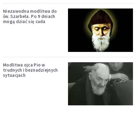
Niezawodna modlitwa do
św. Szarbela. Po 9 dniach
mogą dziać się cuda
Modlitwa ojca Pio w
trudnych i beznadziejnych
sytuacjach