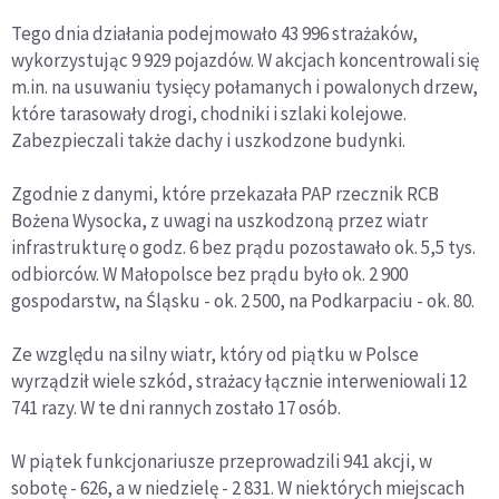
Tego dnia działania podejmowało 43 996 strażaków,
wykorzystując 9 929 pojazdów. W akcjach koncentrowali się
m.in. na usuwaniu tysięcy połamanych i powalonych drzew,
które tarasowały drogi, chodniki i szlaki kolejowe.
Zabezpieczali także dachy i uszkodzone budynki.
Zgodnie z danymi, które przekazała PAP rzecznik RCB
Bożena Wysocka, z uwagi na uszkodzoną przez wiatr
infrastrukturę o godz. 6 bez prądu pozostawało ok. 5,5 tys.
odbiorców. W Małopolsce bez prądu było ok. 2 900
gospodarstw, na Śląsku - ok. 2 500, na Podkarpaciu - ok. 80.
Ze względu na silny wiatr, który od piątku w Polsce
wyrządził wiele szkód, strażacy łącznie interweniowali 12
741 razy. W te dni rannych zostało 17 osób.
W piątek funkcjonariusze przeprowadzili 941 akcji, w
sobotę - 626, a w niedzielę - 2 831. W niektórych miejscach