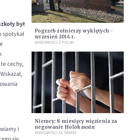
szkoły był
Pogrzeb żołnierzy wyklętych -
o spotykał
wrzesień 2014 r.
WIADOMOŚCI Z POLSKI
ie
m
 te cechy,
 Wskazał,
towania
Niemcy: 8 miesięcy więzienia za
negowanie Holokaustu
awiamy i
WIADOMOŚCI ZE ŚWIATA
cego się