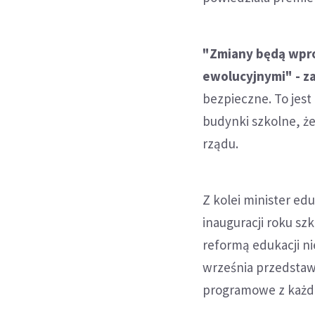
"Zmiany będą wpr
ewolucyjnymi" - z
bezpieczne. To jest
budynki szkolne, ż
rządu.
Z kolei minister ed
inauguracji roku s
reformą edukacji ni
września przedstaw
programowe z każd