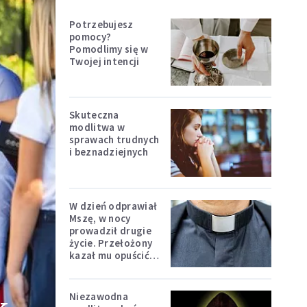
Potrzebujesz
pomocy?
Pomodlimy się w
Twojej intencji
Skuteczna
modlitwa w
sprawach trudnych
i beznadziejnych
W dzień odprawiał
Mszę, w nocy
prowadził drugie
życie. Przełożony
kazał mu opuścić
zakon
Niezawodna