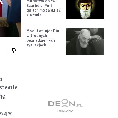
k
modlitwa do św.
Szarbela. Po 9
dniach mogą dziać
się cuda
Modlitwa ojca Pio
w trudnych i
beznadziejnych
sytuacjach
i.
ystemie
ję
owej w