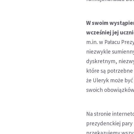
W swoim wystąpieni
wcześniej jej uczn
m.in. w Pałacu Pre
niezwykle sumienny
dyskretnym, niezwyk
które są potrzebne 
że Uleryk może być
swoich obowiązków 
Na stronie internet
prezydenckiej pary 
przekazujemy wszys