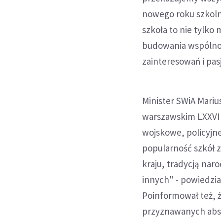
nowego roku szkoln
szkoła to nie tylko 
budowania wspólnot
zainteresowań i pasj
Minister SWiA Mariu
warszawskim LXXVI L
wojskowe, policyjne
popularność szkół z
kraju, tradycją nar
innych" - powiedzia
Poinformował też, ż
przyznawanych abs