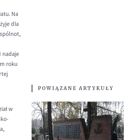
atu. Na
żyje dla
wspólnot,
N nadaje
ym roku
rtej
POWIĄZANE ARTYKUŁY
iał w
sko-
a,