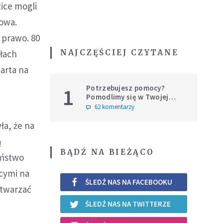
ice mogli
łowa.
 prawo. 80
NAJCZĘŚCIEJ CZYTANE
ałach
arta na
Potrzebujesz pomocy?
1
Pomodlimy się w Twojej
intencji
62 komentarzy
ła, że na
ą
BĄDŹ NA BIEŻĄCO
aństwo
cymi na
ŚLEDŹ NAS NA FACEBOOKU
stwarzać
ŚLEDŹ NAS NA TWITTERZE