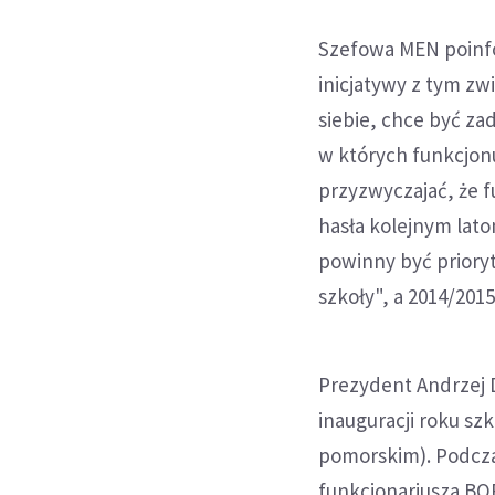
Szefowa MEN poinfo
inicjatywy z tym zw
siebie, chce być za
w których funkcjonu
przyzwyczajać, że f
hasła kolejnym lat
powinny być prioryt
szkoły", a 2014/20
Prezydent Andrzej 
inauguracji roku sz
pomorskim). Podcza
funkcjonariusza BOR