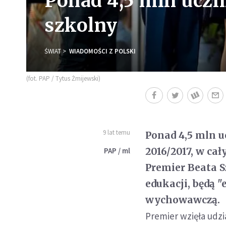
Ponad 4,5 mln ucz
szkolny
ŚWIAT
WIADOMOŚCI Z POLSKI
(fot. PAP / Tytus Żmijewski)
9 lat temu
Ponad 4,5 mln u
2016/2017, w cał
PAP / ml
Premier Beata S
edukacji, będą "
wychowawczą.
Premier wzięła udzi