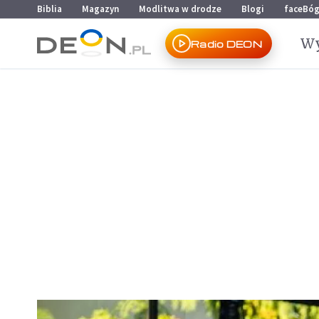
Przejdź do menu głównego
Przejdź do treści
Biblia
Magazyn
Modlitwa w drodze
Blogi
faceBó
Wy
Radio DEON