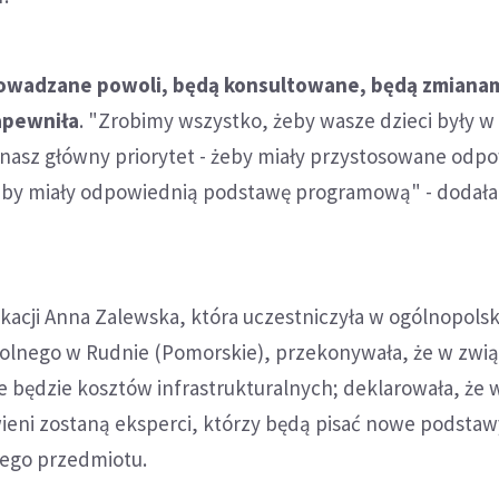
owadzane powoli, będą konsultowane, będą zmiana
apewniła
. "Zrobimy wszystko, żeby wasze dzieci były w
 nasz główny priorytet - żeby miały przystosowane odp
eby miały odpowiednią podstawę programową" - dodała
ukacji Anna Zalewska, która uczestniczyła w ogólnopolsk
zkolnego w Rudnie (Pomorskie), przekonywała, że w zwi
e będzie kosztów infrastrukturalnych; deklarowała, że 
ieni zostaną eksperci, którzy będą pisać nowe podstaw
ego przedmiotu.