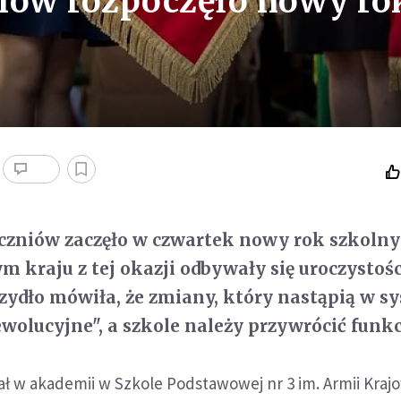
niów rozpoczęło nowy ro
czniów zaczęło w czwartek nowy rok szkolny
ym kraju z tej okazji odbywały się uroczystośc
zydło mówiła, że zmiany, który nastąpią w s
ewolucyjne", a szkole należy przywrócić funkc
ał w akademii w Szkole Podstawowej nr 3 im. Armii Kraj