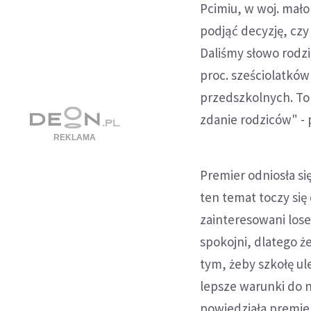
Pcimiu, w woj. mał
podjąć decyzję, czy
Daliśmy słowo rodzi
proc. sześciolatków
przedszkolnych. To 
zdanie rodziców" - 
Premier odniosła si
ten temat toczy się
zainteresowani lose
spokojni, dlatego 
tym, żeby szkołę ul
lepsze warunki do n
powiedziała premier