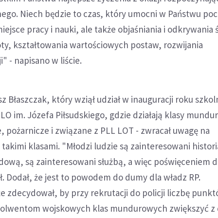
ego. Niech będzie to czas, który umocni w Państwu poc
miejsce pracy i nauki, ale także objaśniania i odkrywania 
y, kształtowania wartościowych postaw, rozwijania
i" - napisano w liście.
sz Błaszczak, który wziął udział w inauguracji roku szko
O im. Józefa Piłsudskiego, gdzie działają klasy mundu
, pożarnicze i związane z PLL LOT - zwracał uwagę na
 takimi klasami. "Młodzi ludzie są zainteresowani histor
odową, są zainteresowani służbą, a więc poświęceniem d
ł. Dodał, że jest to powodem do dumy dla władz RP.
e zdecydował, by przy rekrutacji do policji liczbę punk
olwentom wojskowych klas mundurowych zwiększyć z