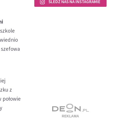
ŚLEDŹ NAS NA INSTAGRAMIE
mi
 szkole
owiednio
 szefowa
iej
ązku z
w połowie
y