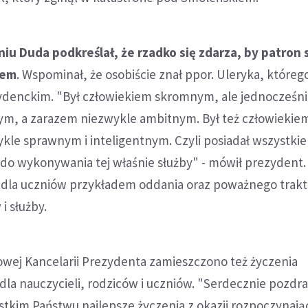
u Duda podkreślał, że rzadko się zdarza, by patron 
iem
. Wspominał, że osobiście znał ppor. Uleryka, któreg
zydenckim. "Był człowiekiem skromnym, ale jednocześn
m, a zarazem niezwykle ambitnym. Był też człowiekie
le sprawnym i inteligentnym. Czyli posiadał wszystkie
do wykonywania tej właśnie służby" - mówił prezydent.
 dla uczniów przykładem oddania oraz poważnego trak
i służby.
owej Kancelarii Prezydenta zamieszczono też życzenia
dla nauczycieli, rodziców i uczniów. "Serdecznie pozdr
tkim Państwu najlepsze życzenia z okazji rozpoczynają