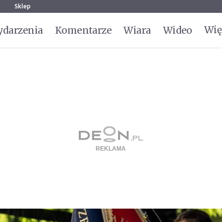
g
Sklep
Wię
darzenia
Komentarze
Wiara
Wideo