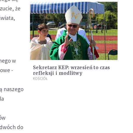
zucie, że
świata,
lnego w
Sekretarz KEP: wrzesień to czas
rowe -
refleksji i modlitwy
KOŚCIÓŁ
ią naszego
la
tów
 dwóch do