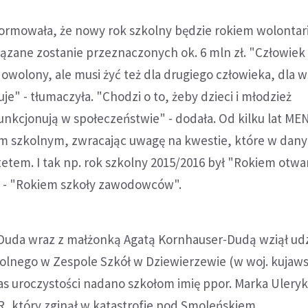
rmowała, że nowy rok szkolny będzie rokiem wolontari
iązane zostanie przeznaczonych ok. 6 mln zł. "Człowiek 
dowolony, ale musi żyć też dla drugiego człowieka, dla 
je" - tłumaczyła. "Chodzi o to, żeby dzieci i młodzież
unkcjonują w społeczeństwie" - dodała. Od kilku lat ME
om szkolnym, zwracając uwagę na kwestie, które w dan
etem. I tak np. rok szkolny 2015/2016 był "Rokiem otwa
15 - "Rokiem szkoły zawodowców".
Duda wraz z małżonką Agatą Kornhauser-Dudą wziął udz
kolnego w Zespole Szkół w Dziewierzewie (w woj. kujaw
s uroczystości nadano szkołom imię ppor. Marka Uleryk
, który zginął w katastrofie pod Smoleńskiem.