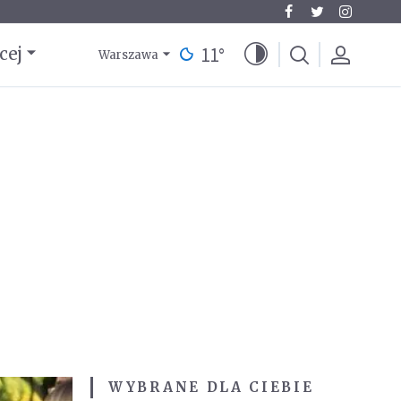
11
°
cej
Warszawa
WYBRANE DLA CIEBIE