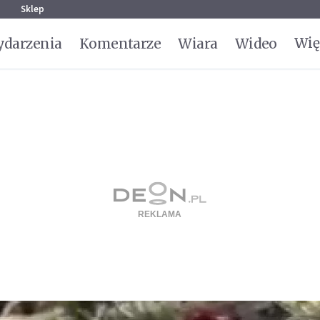
g
Sklep
Wię
darzenia
Komentarze
Wiara
Wideo