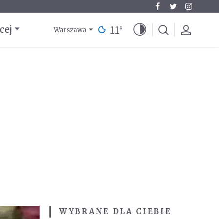
11
°
cej
Warszawa
WYBRANE DLA CIEBIE