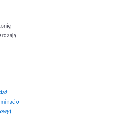
lonię
erdzają
ciąż
ominać o
howy
)