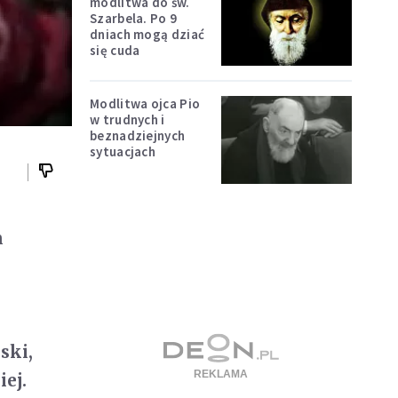
modlitwa do św.
Szarbela. Po 9
dniach mogą dziać
się cuda
Modlitwa ojca Pio
w trudnych i
beznadziejnych
sytuacjach
m
ski,
ej.