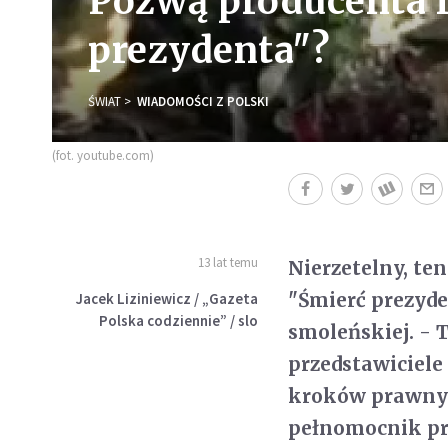
Pozwą producenta 
prezydenta"?
ŚWIAT
WIADOMOŚCI Z POLSKI
(fot. youtube.com)
13 lat temu
Nierzetelny, te
"Śmierć prezyde
Jacek Liziniewicz / „Gazeta
Polska codziennie” / slo
smoleńskiej. - 
przedstawiciele
kroków prawnyc
pełnomocnik pra