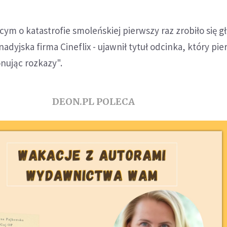
cym o katastrofie smoleńskiej pierwszy raz zrobiło się g
adyjska firma Cineflix - ujawnił tytuł odcinka, który pi
nując rozkazy".
DEON.PL POLECA