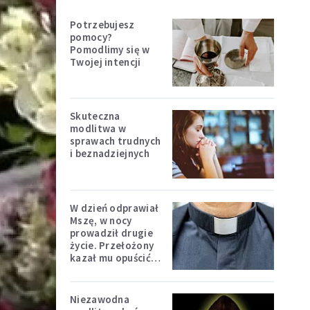
Potrzebujesz
pomocy?
Pomodlimy się w
Twojej intencji
Skuteczna
modlitwa w
sprawach trudnych
i beznadziejnych
W dzień odprawiał
Mszę, w nocy
prowadził drugie
życie. Przełożony
kazał mu opuścić
zakon
Niezawodna