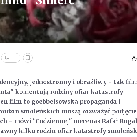
filmu "Śmierć
ndencyjny, jednostronny i obraźliwy - tak fil
nta" komentują rodziny ofiar katastrofy
Ten film to goebbelsowska propaganda i
 rodzin smoleńskich muszą rozważyć podjęcie
h - mówi "Codziennej" mecenas Rafał Rogal
wny kilku rodzin ofiar katastrofy smoleński