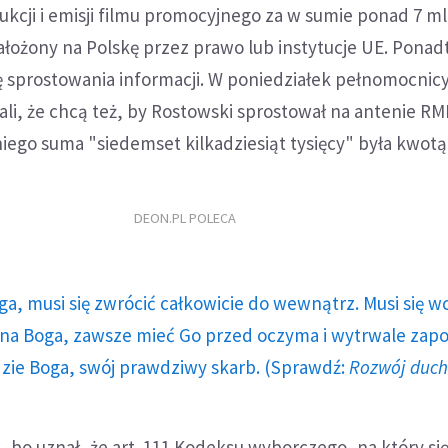
kcji i emisji filmu promocyjnego za w sumie ponad 7 ml
łożony na Polskę przez prawo lub instytucje UE. Ponad
 sprostowania informacji. W poniedziałek pełnomocnicy
i, że chcą też, by Rostowski sprostował na antenie RM
ego suma "siedemset kilkadziesiąt tysięcy" była kwotą
DEON.PL POLECA
ga, musi się zwrócić całkowicie do wewnątrz. Musi się w
a Boga, zawsze mieć Go przed oczyma i wytrwale zap
dzie Boga, swój prawdziwy skarb. (Sprawdź:
Rozwój duc
, bo uznał, że art. 111 Kodeksu wyborczego, na który si