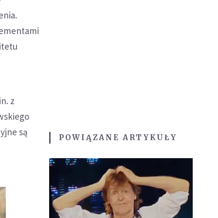
enia.
elementami
itetu
n. z
owskiego
yjne są
POWIĄZANE ARTYKUŁY