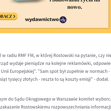
w radiu RMF FM, w której Rostowski na pytanie, czy ni
 rząd wydaje pieniądze na kolejne reklamówki, odpowied
 Unii Europejskiej". "Sam spot był zupełnie w normach -
iąt tysięcy złotych - reszta to są koszty emisji" - dodał.
nym do Sądu Okręgowego w Warszawie komitet wyborcz
o zakazanie Rostowskiemu rozpowszechniania informacji