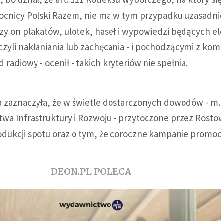
cnicy Polski Razem, nie ma w tym przypadku uzasadni
czy on plakatów, ulotek, haseł i wypowiedzi będących 
 czyli nakłaniania lub zachęcania - i pochodzącymi z kom
radiowy - ocenił - takich kryteriów nie spełnia.
 zaznaczyła, że w świetle dostarczonych dowodów - m.i
stwa Infrastruktury i Rozwoju - przytoczone przez Rost
odukcji spotu oraz o tym, że coroczne kampanie promoc
DEON.PL POLECA