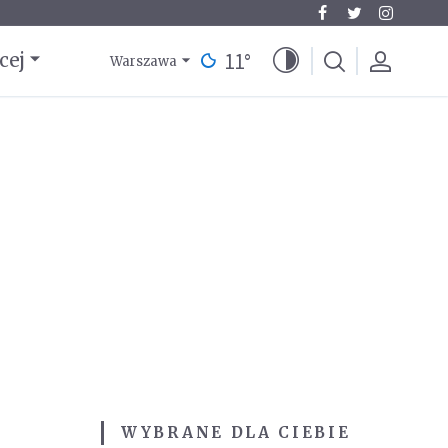
11
°
cej
Warszawa
WYBRANE DLA CIEBIE