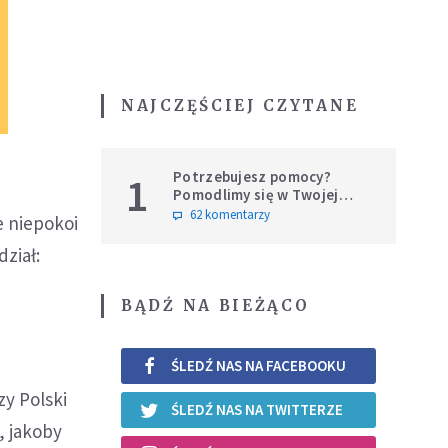
NAJCZĘŚCIEJ CZYTANE
Potrzebujesz pomocy?
1
Pomodlimy się w Twojej
intencji
62 komentarzy
e niepokoi
ział:
BĄDŹ NA BIEŻĄCO
ŚLEDŹ NAS NA FACEBOOKU
y Polski
ŚLEDŹ NAS NA TWITTERZE
, jakoby