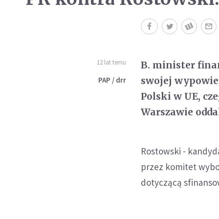
12 lat temu
B. minister fin
swojej wypowied
PAP / drr
Polski w UE, cz
Warszawie oddal
Rostowski - kandyd
przez komitet wybo
dotyczącą sfinansow