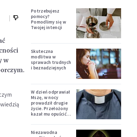
Potrzebujesz
pomocy?
Pomodlimy się w
Twojej intencji
ać
cności
Skuteczna
modlitwa w
y w
sprawach trudnych
i beznadziejnych
borczym.
W dzień odprawiał
rczym
Mszę, w nocy
prowadził drugie
owiedzią
życie. Przełożony
kazał mu opuścić
zakon
Niezawodna