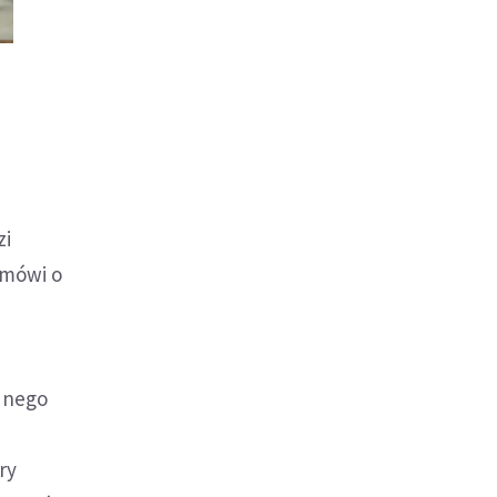
zi
 mówi o
adnego
ry