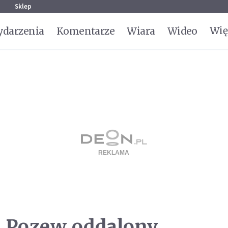
g
Sklep
Wię
darzenia
Komentarze
Wiara
Wideo
. Pozew oddalony