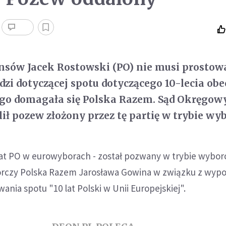
ansów Jacek Rostowski (PO) nie musi prostow
zi dotyczącej spotu dotyczącego 10-lecia obe
ego domagała się Polska Razem. Sąd Okręgow
ił pozew złożony przez tę partię w trybie wy
at PO w eurowyborach - został pozwany w trybie wybo
rczy Polska Razem Jarosława Gowina w związku z wyp
ania spotu "10 lat Polski w Unii Europejskiej".