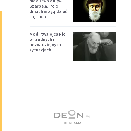
modlitwa do św.
Szarbela. Po 9
dniach mogą dziać
się cuda
Modlitwa ojca Pio
w trudnych i
beznadziejnych
sytuacjach