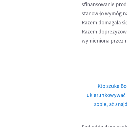
sfinansowanie produ
stanowiło wymóg na
Razem domagała się
Razem doprezyzowal
wymieniona przez ni
Kto szuka Bo
ukierunkowywać n
sobie, aż znaj
Sąd oddalił wniosek