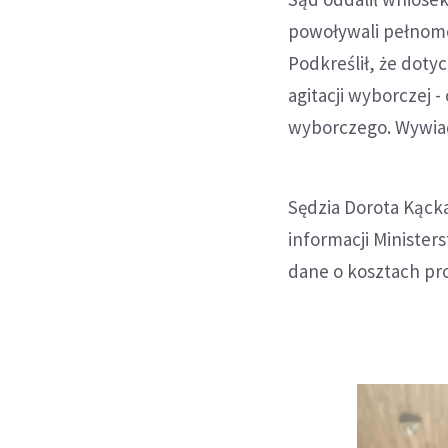
powoływali pełnomo
Podkreślił, że doty
agitacji wyborczej -
wyborczego. Wywiad 
Sędzia Dorota Kącka
informacji Minister
dane o kosztach pr