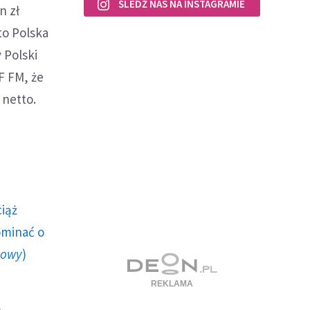
ŚLEDŹ NAS NA INSTAGRAMIE
n zł
to Polska
 Polski
F FM, że
 netto.
ciąż
ominać o
howy
)
ę