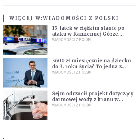
WIĘCEJ W:
WIADOMOŚCI Z POLSKI
15-latek w ciężkim stanie po
ataku w Kamiennej Górze.
Policja zatrzymała dwóch
WIADOMOŚCI Z POLSKI
nastolatków
3600 zł miesięcznie na dziecko
do 3. roku życia? To jedna z
propozycji programu "Rozwój
WIADOMOŚCI Z POLSKI
Plus"
Sejm odrzucił projekt dotyczący
darmowej wody z kranu w
restauracjach
WIADOMOŚCI Z POLSKI