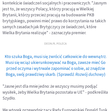
kontekście świadczeń socjalnych i pracowniczych. "Jasnym
jest to, że wszyscy Polacy, którzy pracują w Wielkiej
Brytanii, którzy przecież pracują na budowanie PKB
brytyjskiego, powinni mieć prawo do korzystania na takich
samych zasadach jak Brytyjczycy ze świadczeń, które
Wielka Brytania realizuje" - zaznaczyła premier.
DEON.PL POLECA
Kto szuka Boga, musi się zwrócić całkowicie do wewnątrz.
Musi się wciąż ukierunkowywać na Boga, zawsze mieć Go
przed oczyma i wytrwale zapominać o sobie, aż znajdzie
Boga, swój prawdziwy skarb. (Sprawdź:
Rozwój duchowy
)
"Jasne jest dla mnie jedno: że wszyscy musimy podjąć
wysiłek, żeby Wielka Brytania pozostała w UE" - podkreśliła
Szydło.
We wtorek przewodniczący Rady Europejskiej Donald Tusk