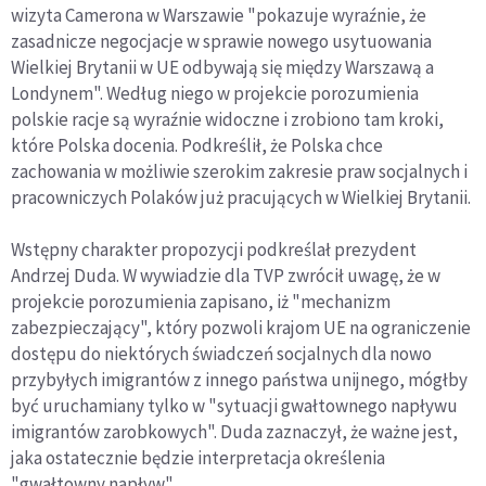
wizyta Camerona w Warszawie "pokazuje wyraźnie, że
zasadnicze negocjacje w sprawie nowego usytuowania
Wielkiej Brytanii w UE odbywają się między Warszawą a
Londynem". Według niego w projekcie porozumienia
polskie racje są wyraźnie widoczne i zrobiono tam kroki,
które Polska docenia. Podkreślił, że Polska chce
zachowania w możliwie szerokim zakresie praw socjalnych i
pracowniczych Polaków już pracujących w Wielkiej Brytanii.
Wstępny charakter propozycji podkreślał prezydent
Andrzej Duda. W wywiadzie dla TVP zwrócił uwagę, że w
projekcie porozumienia zapisano, iż "mechanizm
zabezpieczający", który pozwoli krajom UE na ograniczenie
dostępu do niektórych świadczeń socjalnych dla nowo
przybyłych imigrantów z innego państwa unijnego, mógłby
być uruchamiany tylko w "sytuacji gwałtownego napływu
imigrantów zarobkowych". Duda zaznaczył, że ważne jest,
jaka ostatecznie będzie interpretacja określenia
"gwałtowny napływ".