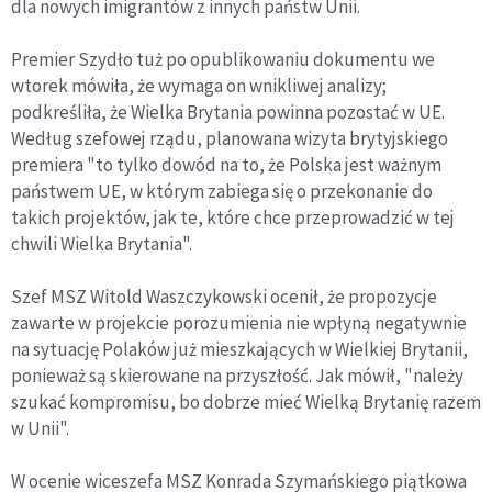
dla nowych imigrantów z innych państw Unii.
Premier Szydło tuż po opublikowaniu dokumentu we
wtorek mówiła, że wymaga on wnikliwej analizy;
podkreśliła, że Wielka Brytania powinna pozostać w UE.
Według szefowej rządu, planowana wizyta brytyjskiego
premiera "to tylko dowód na to, że Polska jest ważnym
państwem UE, w którym zabiega się o przekonanie do
takich projektów, jak te, które chce przeprowadzić w tej
chwili Wielka Brytania".
Szef MSZ Witold Waszczykowski ocenił, że propozycje
zawarte w projekcie porozumienia nie wpłyną negatywnie
na sytuację Polaków już mieszkających w Wielkiej Brytanii,
ponieważ są skierowane na przyszłość. Jak mówił, "należy
szukać kompromisu, bo dobrze mieć Wielką Brytanię razem
w Unii".
W ocenie wiceszefa MSZ Konrada Szymańskiego piątkowa