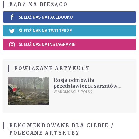
BĄDŹ NA BIEŻĄCO
ŚLEDŹ NAS NA FACEBOOKU
ŚLEDŹ NAS NA TWITTERZE
ŚLEDŹ NAS NA INSTAGRAMIE
POWIĄZANE ARTYKUŁY
Rosja odmówiła
przedstawienia zarzutów
kontrolerom ze Smoleńska
WIADOMOŚCI Z POLSKI
REKOMENDOWANE DLA CIEBIE /
POLECANE ARTYKUŁY