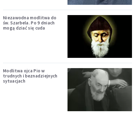
Niezawodna modlitwa do
św. Szarbela. Po 9 dniach
mogą dziać się cuda
Modlitwa ojca Pio w
trudnych i beznadziejnych
sytuacjach