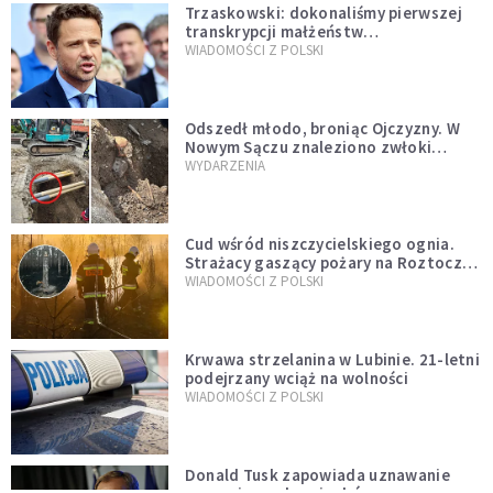
Trzaskowski: dokonaliśmy pierwszej
transkrypcji małżeństw
jednopłciowych. “Tak jak
WIADOMOŚCI Z POLSKI
zapowiadałem, bez zwłoki,
natychmiast”
Odszedł młodo, broniąc Ojczyzny. W
Nowym Sączu znaleziono zwłoki
mężczyzny z czasów potopu
WYDARZENIA
szwedzkiego
Cud wśród niszczycielskiego ognia.
Strażacy gaszący pożary na Roztoczu
opublikowali niezwykłe zdjęcie
WIADOMOŚCI Z POLSKI
Krwawa strzelanina w Lubinie. 21-letni
podejrzany wciąż na wolności
WIADOMOŚCI Z POLSKI
Donald Tusk zapowiada uznawanie