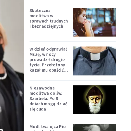
Skuteczna
modlitwa w
sprawach trudnych
i beznadziejnych
W dzień odprawiał
Mszę, w nocy
prowadził drugie
życie. Przełożony
kazał mu opuścić
zakon
Niezawodna
modlitwa do św.
Szarbela. Po 9
dniach mogą dziać
się cuda
Modlitwa ojca Pio