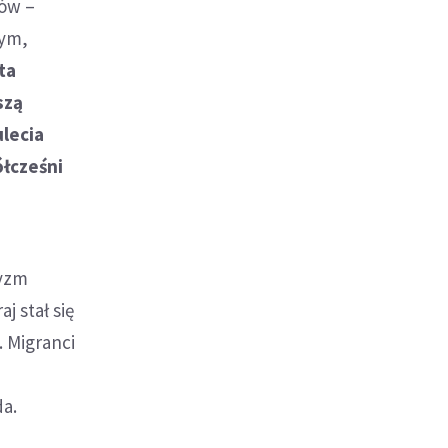
rów –
nym,
ta
szą
ulecia
ółcześni
tyzm
j stał się
 Migranci
da.