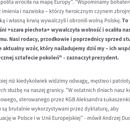
ospolita wróciła na mapę Europy". "Wspominamy bohate
z imienia i nazwiska – którzy heroicznym czynem zbroj
ką i własną krwią wywalczyli i obronili wolną Polskę.
To 
ni +szara piechota+ wywalczyła wolność i ocaliła na
emu. Nasi rodacy, przodkowie i poprzednicy sprzed st
 aktualny wzór, który naśladujemy dziś my – ich wsp
cznej sztafecie pokoleń" - zaznaczył prezydent.
lepiej niż kiedykolwiek widzimy odwagę, męstwo i patrio
h służbę na naszej granicy. "W ostatnich dniach nasz kra
owego, sterowanego przez KGB Aleksandra Łukaszenki.
 są brutalnie wykorzystywani przez dyktaturę, aby
uację w Polsce i w Unii Europejskiej" - mówił Andrzej Du