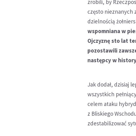
zrobili, by Rzeczp
często nieznanych 
dzielnością żołniers
wspomniana w pieś
Ojczyznę sto lat t
pozostawili zawsze
następcy w history
Jak dodał, dzisiaj 
wszystkich pełniącyc
celem ataku hybryd
z Bliskiego Wschodu
zdestabilizować syt