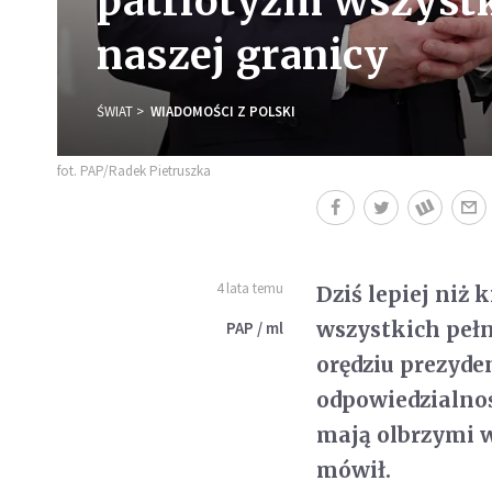
patriotyzm wszystk
naszej granicy
ŚWIAT
WIADOMOŚCI Z POLSKI
fot. PAP/Radek Pietruszka
4 lata temu
Dziś lepiej niż
wszystkich pełn
PAP / ml
orędziu prezyde
odpowiedzialnoś
mają olbrzymi wp
mówił.