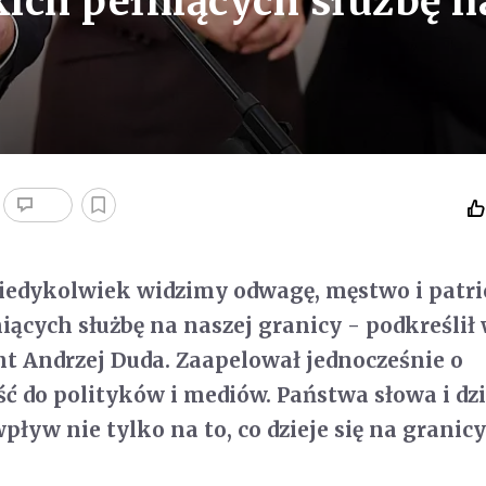
ich pełniących służbę n
 kiedykolwiek widzimy odwagę, męstwo i patr
iących służbę na naszej granicy - podkreślił
nt Andrzej Duda. Zaapelował jednocześnie o
ć do polityków i mediów. Państwa słowa i dz
ływ nie tylko na to, co dzieje się na granicy