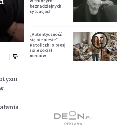
a
w trudnych i
beznadziejnych
sytuacjach
„Autentyczność
się nie niesie”.
Katoliczki o presji
i sile social
mediów
iotyzm
 w
iałania
 -