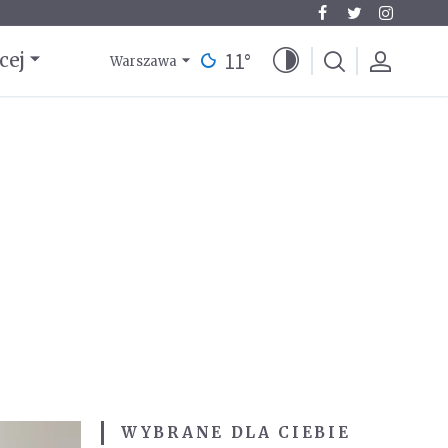
11
°
cej
Warszawa
WYBRANE DLA CIEBIE