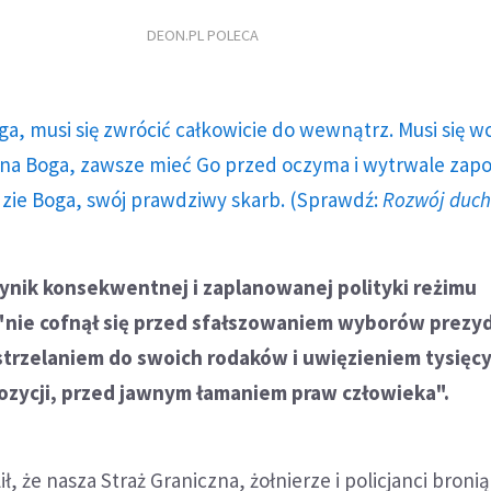
DEON.PL POLECA
ga, musi się zwrócić całkowicie do wewnątrz. Musi się w
a Boga, zawsze mieć Go przed oczyma i wytrwale zap
dzie Boga, swój prawdziwy skarb. (Sprawdź:
Rozwój duc
wynik konsekwentnej i zaplanowanej polityki reżimu
 "nie cofnął się przed sfałszowaniem wyborów prezy
strzelaniem do swoich rodaków i uwięzieniem tysięc
pozycji, przed jawnym łamaniem praw człowieka".
, że nasza Straż Graniczna, żołnierze i policjanci bronią