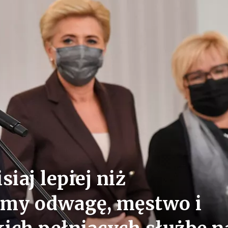
iaj lepiej niż
imy odwagę, męstwo i