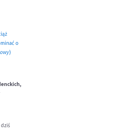
ciąż
ominać o
howy
)
denckich,
y
 dziś