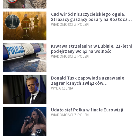
Cud wśród niszczycielskiego ognia.
Strażacy gaszący pożary na Roztoczu
opublikowali niezwykłe zdjęcie
WIADOMOŚCI Z POLSKI
Krwawa strzelanina w Lubinie. 21-letni
podejrzany wciąż na wolności
WIADOMOŚCI Z POLSKI
Donald Tusk zapowiada uznawanie
zagranicznych związków
jednopłciowych. "Państwo oblało ten
WYDARZENIA
test"
Udało się! Polka w finale Eurowizji
WIADOMOŚCI Z POLSKI