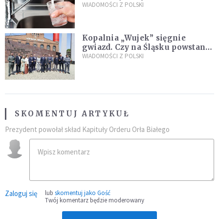
restauracjach
WIADOMOŚCI Z POLSKI
Kopalnia „Wujek” sięgnie
gwiazd. Czy na Śląsku powstanie
„Dolina Krzemowa”?
WIADOMOŚCI Z POLSKI
SKOMENTUJ ARTYKUŁ
Prezydent powołał skład Kapituły Orderu Orła Białego
Zaloguj się
lub
skomentuj jako Gość
Twój komentarz będzie moderowany