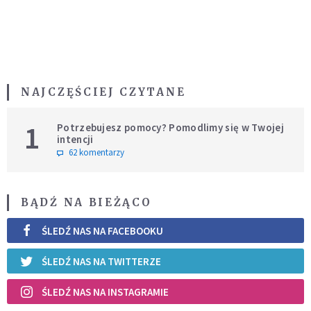
NAJCZĘŚCIEJ CZYTANE
1
Potrzebujesz pomocy? Pomodlimy się w Twojej
intencji
62 komentarzy
BĄDŹ NA BIEŻĄCO
ŚLEDŹ NAS NA FACEBOOKU
ŚLEDŹ NAS NA TWITTERZE
ŚLEDŹ NAS NA INSTAGRAMIE