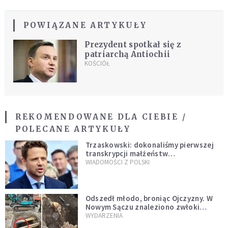
POWIĄZANE ARTYKUŁY
Prezydent spotkał się z
patriarchą Antiochii
KOŚCIÓŁ
REKOMENDOWANE DLA CIEBIE /
POLECANE ARTYKUŁY
Trzaskowski: dokonaliśmy pierwszej
transkrypcji małżeństw
jednopłciowych. “Tak jak
WIADOMOŚCI Z POLSKI
zapowiadałem, bez zwłoki,
natychmiast”
Odszedł młodo, broniąc Ojczyzny. W
Nowym Sączu znaleziono zwłoki
mężczyzny z czasów potopu
WYDARZENIA
szwedzkiego