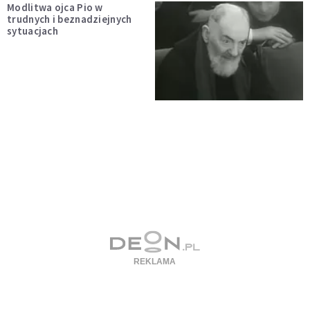
Modlitwa ojca Pio w
trudnych i beznadziejnych
sytuacjach