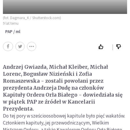
(fot. Dagmara_K / Shutterstock.com)
9 lat temu
PAP / ml
Andrzej Gwiazda, Michał Kleiber, Michał
Lorenc, Bogusław Nizieński i Zofia
Romaszewska - zostali powołani przez
prezydenta Andrzeja Dudę na członków
Kapituły Orderu Orła Białego - dowiedziała się
w piątek PAP ze źródeł w Kancelarii
Prezydenta.
Do tej pory w sześcioosobowej kapitule było pięć wakatów.
Członkiem kapituły, jej przewodniczącym, Wielkim
Mistrzem Orderu, a także Kawalerem Orderu Orła Białego