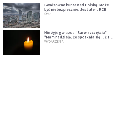
Gwałtowne burze nad Polską. Może
być niebezpiecznie. Jest alert RCB
ŚWIAT
Nie żyje gwiazda "Barw szczęścia".
"Mam nadzieję, że spotkała się już z
Bogiem, którego tak bardzo kochała"
WYDARZENIA