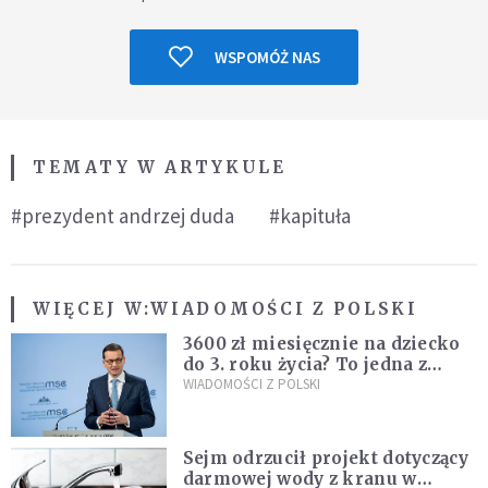
WSPOMÓŻ NAS
TEMATY W ARTYKULE
#prezydent andrzej duda
#kapituła
WIĘCEJ W:
WIADOMOŚCI Z POLSKI
3600 zł miesięcznie na dziecko
do 3. roku życia? To jedna z
propozycji programu "Rozwój
WIADOMOŚCI Z POLSKI
Plus"
Sejm odrzucił projekt dotyczący
darmowej wody z kranu w