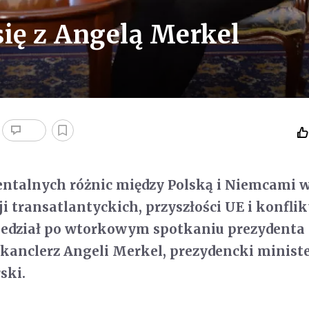
się z Angelą Merkel
ntalnych różnic między Polską i Niemcami 
i transatlantyckich, przyszłości UE i konfli
iedział po wtorkowym spotkaniu prezydenta
 kanclerz Angeli Merkel, prezydencki minist
ski.