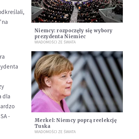
dkreślali,
 "na
Niemcy: rozpoczęły się wybory
prezydenta Niemiec
WIADOMOŚCI ZE ŚWIATA
ra
zydenta
zy
a dla
bardzo
SA -
Merkel: Niemcy poprą reelekcję
Tuska
WIADOMOŚCI ZE ŚWIATA