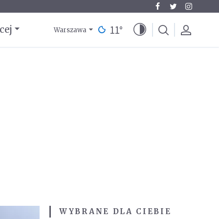
11
°
cej
Warszawa
WYBRANE DLA CIEBIE