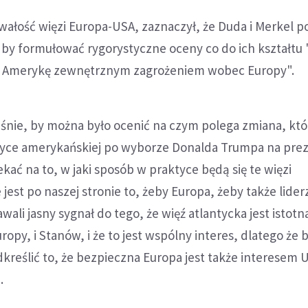
rwałość więzi Europa-USA, zaznaczył, że Duda i Merkel po
, by formułować rygorystyczne oceny co do ich kształtu
c Amerykę zewnętrznym zagrożeniem wobec Europy".
eśnie, by można było ocenić na czym polega zmiana, któ
ityce amerykańskiej po wyborze Donalda Trumpa na pre
kać na to, w jaki sposób w praktyce będą się te więzi
jest po naszej stronie to, żeby Europa, żeby także lider
wali jasny sygnał do tego, że więź atlantycka jest istotn
ropy, i Stanów, i że to jest wspólny interes, dlatego że 
kreślić to, że bezpieczna Europa jest także interesem U
.