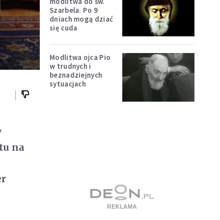
modlitwa do św.
Szarbela. Po 9
dniach mogą dziać
się cuda
Modlitwa ojca Pio
w trudnych i
beznadziejnych
sytuacjach
w
ktu na
er