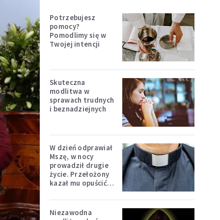
Potrzebujesz
pomocy?
Pomodlimy się w
Twojej intencji
Skuteczna
modlitwa w
sprawach trudnych
i beznadziejnych
W dzień odprawiał
Mszę, w nocy
prowadził drugie
życie. Przełożony
kazał mu opuścić
zakon
Niezawodna