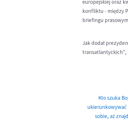
europejskiej oraz k
konfliktu - między 
briefingu prasowym
Jak dodał prezydent
transatlantyckich", 
Kto szuka Bo
ukierunkowywać n
sobie, aż znaj