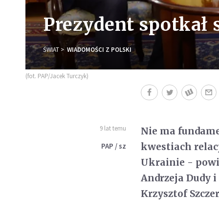
Prezydent spotkał 
ŚWIAT
WIADOMOŚCI Z POLSKI
(fot. PAP/Jacek Turczyk)
9 lat temu
Nie ma fundame
kwestiach relacj
PAP / sz
Ukrainie - pow
Andrzeja Dudy i
Krzysztof Szczer