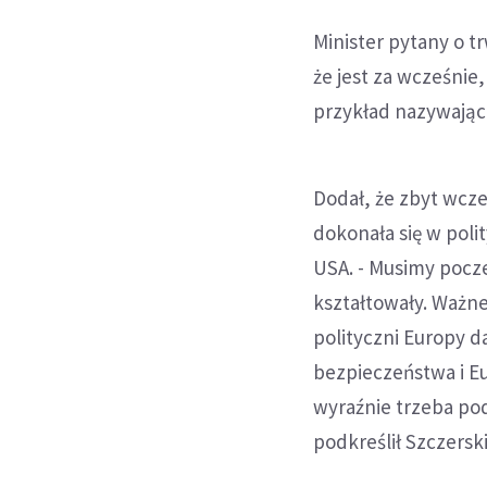
Minister pytany o t
że jest za wcześnie
przykład nazywają
Dodał, że zbyt wcz
dokonała się w pol
USA. - Musimy pocze
kształtowały. Ważne 
polityczni Europy da
bezpieczeństwa i Eu
wyraźnie trzeba pod
podkreślił Szczerski