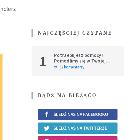
nclerz
NAJCZĘŚCIEJ CZYTANE
Potrzebujesz pomocy?
1
Pomodlimy się w Twojej
intencji
62 komentarzy
BĄDŹ NA BIEŻĄCO
ŚLEDŹ NAS NA FACEBOOKU
ŚLEDŹ NAS NA TWITTERZE