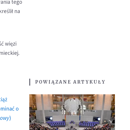
wania tego
reślił na
ć więzi
mieckiej.
POWIĄZANE ARTYKUŁY
ciąż
ominać o
howy
)