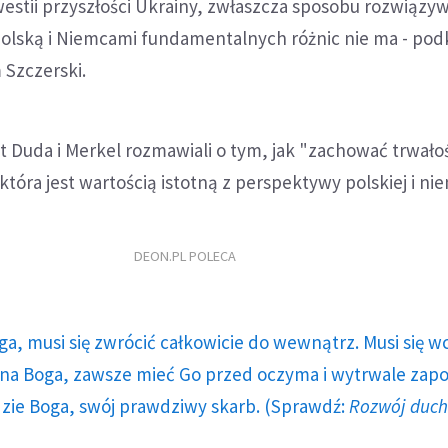
westii przyszłości Ukrainy, zwłaszcza sposobu rozwiązy
Polską i Niemcami fundamentalnych różnic nie ma - podk
 Szczerski.
 Duda i Merkel rozmawiali o tym, jak "zachować trwałoś
która jest wartością istotną z perspektywy polskiej i nie
DEON.PL POLECA
ga, musi się zwrócić całkowicie do wewnątrz. Musi się w
a Boga, zawsze mieć Go przed oczyma i wytrwale zap
dzie Boga, swój prawdziwy skarb. (Sprawdź:
Rozwój duc