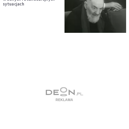
sytuacjach