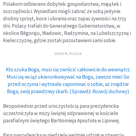
Polakom odbierano dobytek: gospodarstwa, majątek i
oszczędności. Wysiedlani mogli zabrać ze sobą jedynie
drobny sprzęt, koce i ubrania oraz zapas żywności na trzy
dni. Polacy trafiali do Generalnego Gubernatorstwa, w
okolice Biłgoraju, Wadowic, Radzymina, na Lubelszczyznę i
Kielecczyznę, gdzie zostali pozostawieni sami sobie.
DEON.PL POLECA
Kto szuka Boga, musi się zwrócić całkowicie do wewnątrz.
Musi się wciąż ukierunkowywać na Boga, zawsze mieć Go
przed oczyma i wytrwale zapominać o sobie, aż znajdzie
Boga, swój prawdziwy skarb. (Sprawdź:
Rozwój duchowy
)
Bezpośrednio przed uroczystością para prezydencka
uczestniczyła w mszy świętej odprawionej w kościele
parafialnym świętego Bartłomieja Apostoła w Lipowej.
Para prezydencka w niedzielę weźmie udział w otwarciu