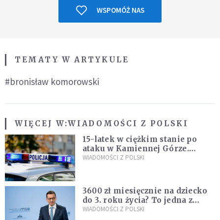
WSPOMÓŻ NAS
TEMATY W ARTYKULE
#bronisław komorowski
WIĘCEJ W:
WIADOMOŚCI Z POLSKI
15-latek w ciężkim stanie po
ataku w Kamiennej Górze.
Policja zatrzymała dwóch
WIADOMOŚCI Z POLSKI
nastolatków
3600 zł miesięcznie na dziecko
do 3. roku życia? To jedna z
propozycji programu "Rozwój
WIADOMOŚCI Z POLSKI
Plus"