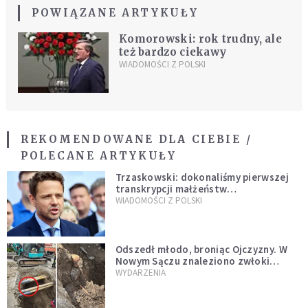
POWIĄZANE ARTYKUŁY
Komorowski: rok trudny, ale
też bardzo ciekawy
WIADOMOŚCI Z POLSKI
REKOMENDOWANE DLA CIEBIE /
POLECANE ARTYKUŁY
Trzaskowski: dokonaliśmy pierwszej
transkrypcji małżeństw
jednopłciowych. “Tak jak
WIADOMOŚCI Z POLSKI
zapowiadałem, bez zwłoki,
natychmiast”
Odszedł młodo, broniąc Ojczyzny. W
Nowym Sączu znaleziono zwłoki
mężczyzny z czasów potopu
WYDARZENIA
szwedzkiego