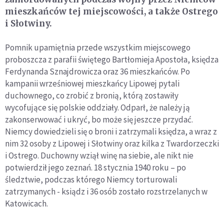
mieszkańców tej miejscowości, a także Ostrego
i Słotwiny.
Pomnik upamiętnia przede wszystkim miejscowego
proboszcza z parafii świętego Bartłomieja Apostoła, księdza
Ferdynanda Sznajdrowicza oraz 36 mieszkańców. Po
kampanii wrześniowej mieszkańcy Lipowej pytali
duchownego, co zrobić z bronią, którą zostawiły
wycofujące się polskie oddziały. Odparł, że należy ją
zakonserwować i ukryć, bo może się jeszcze przydać.
Niemcy dowiedzieli się o broni i zatrzymali księdza, a wraz z
nim 32 osoby z Lipowej i Słotwiny oraz kilka z Twardorzeczki
i Ostrego. Duchowny wziął winę na siebie, ale nikt nie
potwierdził jego zeznań. 18 stycznia 1940 roku – po
śledztwie, podczas którego Niemcy torturowali
zatrzymanych - ksiądz i 36 osób zostało rozstrzelanych w
Katowicach.