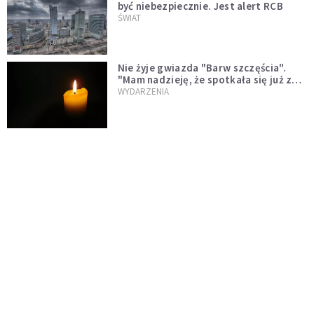
być niebezpiecznie. Jest alert RCB
ŚWIAT
Nie żyje gwiazda "Barw szczęścia".
"Mam nadzieję, że spotkała się już z
Bogiem, którego tak bardzo kochała"
WYDARZENIA