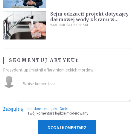
Sejm odrzucił projekt dotyczący
darmowej wody z kranu w
restauracjach
WIADOMOŚCI Z POLSKI
SKOMENTUJ ARTYKUŁ
Prezydent upamiętnił ofiary niemieckich mordów
Zaloguj się
lub
skomentuj jako Gość
Twój komentarz będzie moderowany
DODAJ KOMENTARZ