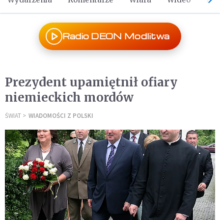
Radio DEON Modlitwa
Prezydent upamiętnił ofiary
niemieckich mordów
ŚWIAT
WIADOMOŚCI Z POLSKI