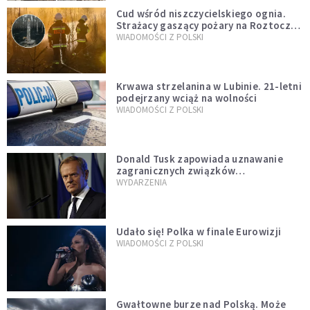
Cud wśród niszczycielskiego ognia.
Strażacy gaszący pożary na Roztoczu
opublikowali niezwykłe zdjęcie
WIADOMOŚCI Z POLSKI
Krwawa strzelanina w Lubinie. 21-letni
podejrzany wciąż na wolności
WIADOMOŚCI Z POLSKI
Donald Tusk zapowiada uznawanie
zagranicznych związków
jednopłciowych. "Państwo oblało ten
WYDARZENIA
test"
Udało się! Polka w finale Eurowizji
WIADOMOŚCI Z POLSKI
Gwałtowne burze nad Polską. Może