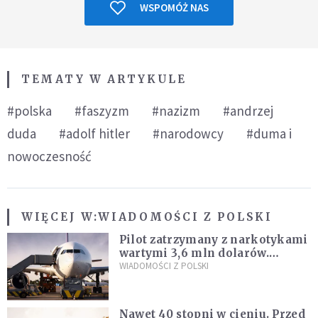
WSPOMÓŻ NAS
TEMATY W ARTYKULE
#polska
#faszyzm
#nazizm
#andrzej
duda
#adolf hitler
#narodowcy
#duma i
nowoczesność
WIĘCEJ W:
WIADOMOŚCI Z POLSKI
Pilot zatrzymany z narkotykami
wartymi 3,6 mln dolarów.
Śledczy podejrzewają, że latał
WIADOMOŚCI Z POLSKI
pod ich wpływem
Nawet 40 stopni w cieniu. Przed