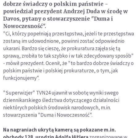
dobrze świadczy o polskim państwie -
powiedział prezydent Andrzej Duda w środę w
Davos, pytany o stowarzyszenie "Duma i
Nowoczesność".
"Ci, którzy popełniają przestępstwa, jeżeli te przestępstwa
zostaną im udowodnione, powinni zostać odpowiednio
ukarani. Bardzo się cieszę, że prokuratura zajęła się tą
sprawą, zrobiła to tak szybko i w tak zdecydowany sposób"
- mówił prezydent. Ocenił, że "to bardzo dobrze świadczy o
polskim państwie i polskiej prokuraturze, o tym, jak
funkcjonujemy".
"Superwizjer" TVN24 ujawnił w sobotę wyniki swego
dziennikarskiego śledztwa dotyczącego działalności
niektórych polskich środowisk narodowych, m.in.
stowarzyszenia "Duma i Nowoczesność".
Na nagraniach ukrytą kamerą są pokazane m.in.
obchody 128. urodzin Adolfa Hitlera
zorganizowane w