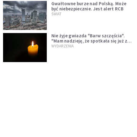
Gwałtowne burze nad Polską. Może
być niebezpiecznie. Jest alert RCB
ŚWIAT
Nie żyje gwiazda "Barw szczęścia".
"Mam nadzieję, że spotkała się już z
Bogiem, którego tak bardzo kochała"
WYDARZENIA