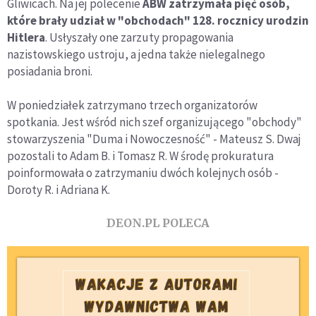
Gliwicach. Na jej polecenie
ABW zatrzymała pięć osób,
które brały udział w "obchodach" 128. rocznicy urodzin
Hitlera
. Usłyszały one zarzuty propagowania
nazistowskiego ustroju, a jedna także nielegalnego
posiadania broni.
W poniedziałek zatrzymano trzech organizatorów
spotkania. Jest wśród nich szef organizującego "obchody"
stowarzyszenia "Duma i Nowoczesność" - Mateusz S. Dwaj
pozostali to Adam B. i Tomasz R. W środę prokuratura
poinformowała o zatrzymaniu dwóch kolejnych osób -
Doroty R. i Adriana K.
DEON.PL POLECA