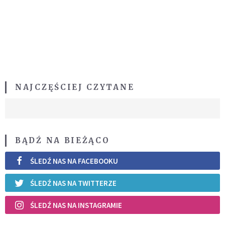
NAJCZĘŚCIEJ CZYTANE
BĄDŹ NA BIEŻĄCO
ŚLEDŹ NAS NA FACEBOOKU
ŚLEDŹ NAS NA TWITTERZE
ŚLEDŹ NAS NA INSTAGRAMIE