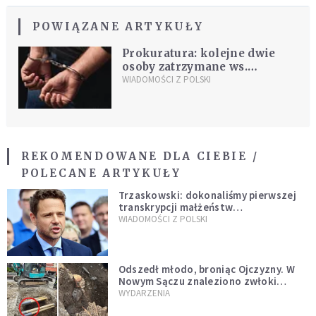
POWIĄZANE ARTYKUŁY
Prokuratura: kolejne dwie
osoby zatrzymane ws.
"obchodów" 128. rocznicy
WIADOMOŚCI Z POLSKI
urodzin Hitlera
REKOMENDOWANE DLA CIEBIE /
POLECANE ARTYKUŁY
Trzaskowski: dokonaliśmy pierwszej
transkrypcji małżeństw
jednopłciowych. “Tak jak
WIADOMOŚCI Z POLSKI
zapowiadałem, bez zwłoki,
natychmiast”
Odszedł młodo, broniąc Ojczyzny. W
Nowym Sączu znaleziono zwłoki
mężczyzny z czasów potopu
WYDARZENIA
szwedzkiego