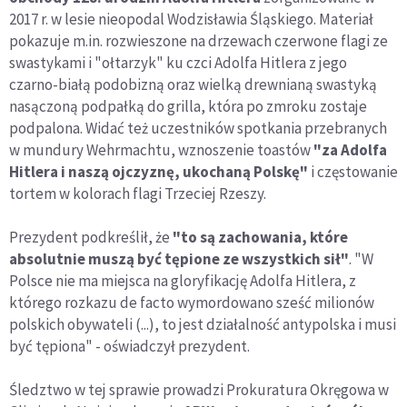
2017 r. w lesie nieopodal Wodzisławia Śląskiego. Materiał
pokazuje m.in. rozwieszone na drzewach czerwone flagi ze
swastykami i "ołtarzyk" ku czci Adolfa Hitlera z jego
czarno-białą podobizną oraz wielką drewnianą swastyką
nasączoną podpałką do grilla, która po zmroku zostaje
podpalona. Widać też uczestników spotkania przebranych
w mundury Wehrmachtu, wznoszenie toastów
"za Adolfa
Hitlera i naszą ojczyznę, ukochaną Polskę"
i częstowanie
tortem w kolorach flagi Trzeciej Rzeszy.
Prezydent podkreślił, że
"to są zachowania, które
absolutnie muszą być tępione ze wszystkich sił"
. "W
Polsce nie ma miejsca na gloryfikację Adolfa Hitlera, z
którego rozkazu de facto wymordowano sześć milionów
polskich obywateli (...), to jest działalność antypolska i musi
być tępiona" - oświadczył prezydent.
Śledztwo w tej sprawie prowadzi Prokuratura Okręgowa w