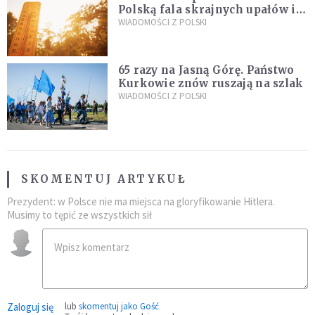
Polską fala skrajnych upałów i
gwałtowne burze
WIADOMOŚCI Z POLSKI
65 razy na Jasną Górę. Państwo
Kurkowie znów ruszają na szlak
WIADOMOŚCI Z POLSKI
SKOMENTUJ ARTYKUŁ
Prezydent: w Polsce nie ma miejsca na gloryfikowanie Hitlera.
Musimy to tępić ze wszystkich sił
Zaloguj się
lub
skomentuj jako Gość