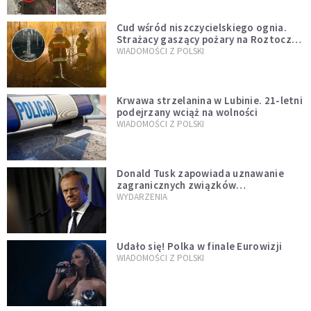
Cud wśród niszczycielskiego ognia.
Strażacy gaszący pożary na Roztoczu
opublikowali niezwykłe zdjęcie
WIADOMOŚCI Z POLSKI
Krwawa strzelanina w Lubinie. 21-letni
podejrzany wciąż na wolności
WIADOMOŚCI Z POLSKI
Donald Tusk zapowiada uznawanie
zagranicznych związków
jednopłciowych. "Państwo oblało ten
WYDARZENIA
test"
Udało się! Polka w finale Eurowizji
WIADOMOŚCI Z POLSKI