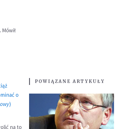
. Mówił
POWIĄZANE ARTYKUŁY
ciąż
ominać o
howy
)
olić na to