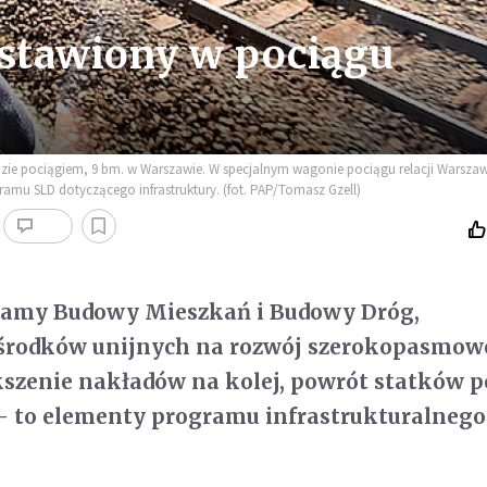
stawiony w pociągu
dzie pociągiem, 9 bm. w Warszawie. W specjalnym wagonie pociągu relacji Warsza
ramu SLD dotyczącego infrastruktury. (fot. PAP/Tomasz Gzell)
amy Budowy Mieszkań i Budowy Dróg,
środków unijnych na rozwój szerokopasmow
kszenie nakładów na kolej, powrót statków p
- to elementy programu infrastrukturalnego