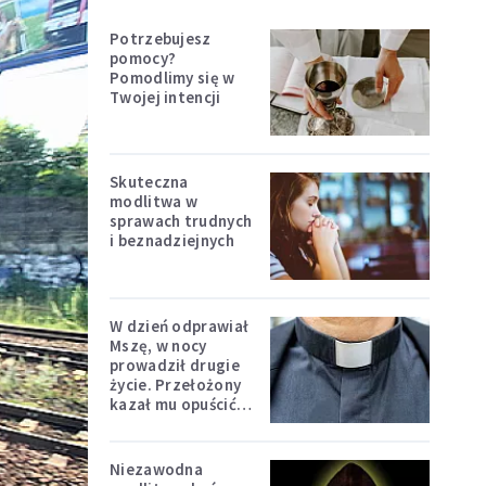
Potrzebujesz
pomocy?
Pomodlimy się w
Twojej intencji
Skuteczna
modlitwa w
sprawach trudnych
i beznadziejnych
W dzień odprawiał
Mszę, w nocy
prowadził drugie
życie. Przełożony
kazał mu opuścić
zakon
Niezawodna