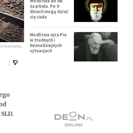
modlitwa do św.
Szarbela. Po 9
dniach mogą dziać
się cuda
Modlitwa ojca Pio
w trudnych i
beznadziejnych
wa-Sosnowiec,
sytuacjach
ego
od
 SLD.