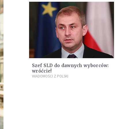
Szef SLD do dawnych wyborców:
wróćcie!
WIADOMOŚCI Z POLSKI