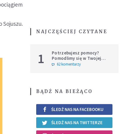
 pociągiem
 Sojuszu.
NAJCZĘŚCIEJ CZYTANE
Potrzebujesz pomocy?
1
Pomodlimy się w Twojej
intencji
62 komentarzy
BĄDŹ NA BIEŻĄCO
ŚLEDŹ NAS NA FACEBOOKU
ŚLEDŹ NAS NA TWITTERZE