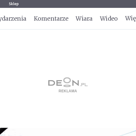
g
Sklep
Wię
darzenia
Komentarze
Wiara
Wideo