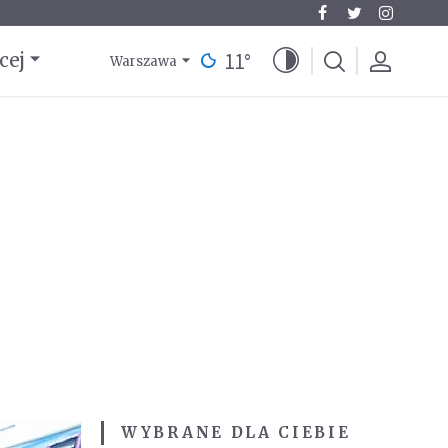
11
°
cej
Warszawa
WYBRANE DLA CIEBIE