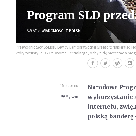
Program SLD przed
ŚWIAT
WIADOMOŚCI Z POLSKI
Przewodniczący Sojuszu Lewicy Demokratycznej Grzegorz Napieralski je
który wyruszył o 9:20 z Dworca Centralnego, odbyła się prezentacja prog
15 lat temu
Narodowe Progr
wykorzystanie 
PAP / wm
internetu, zwię
polską banderę 