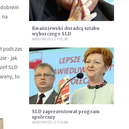
o dobrem
ć na
Kwaśniewski doradcą sztabu
wyborczego SLD
WIADOMOŚCI Z POLSKI
ał podczas
e - jak
szef SLD
owany, to
SLD zaprezentował program
społeczny
WIADOMOŚCI Z POLSKI