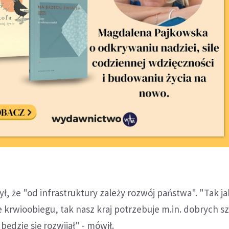
ł, że "od infrastruktury zależy rozwój państwa". "Tak ja
 krwioobiegu, tak nasz kraj potrzebuje m.in. dobrych s
 będzie się rozwijał" - mówił.