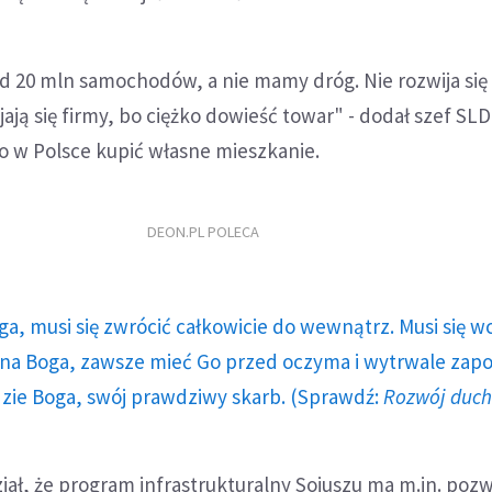
d 20 mln samochodów, a nie mamy dróg. Nie rozwija się
jają się firmy, bo ciężko dowieść towar" - dodał szef SLD
no w Polsce kupić własne mieszkanie.
DEON.PL POLECA
ga, musi się zwrócić całkowicie do wewnątrz. Musi się w
a Boga, zawsze mieć Go przed oczyma i wytrwale zap
dzie Boga, swój prawdziwy skarb. (Sprawdź:
Rozwój duc
iał, że program infrastrukturalny Sojuszu ma m.in. pozw