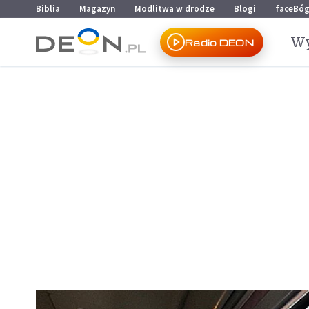
Przejdź do menu głównego
Przejdź do treści
Biblia
Magazyn
Modlitwa w drodze
Blogi
faceBó
Wy
Radio DEON