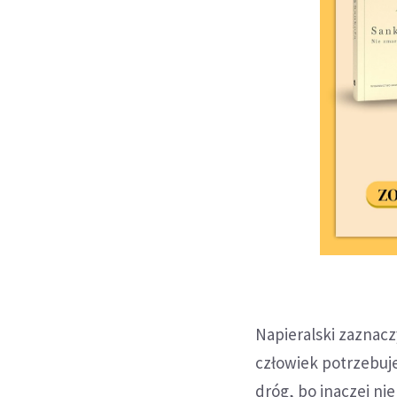
Napieralski zaznaczy
człowiek potrzebuje
dróg, bo inaczej nie