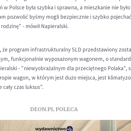
 w Polsce była szybka i sprawna, a mieszkanie nie był
m pozwolić byśmy mogli bezpiecznie i szybko pojecha
 rodzinę" - mówił Napieralski.
, że program infrastrukturalny SLD przedstawiony zost
ym, funkcjonalnie wyposażonym wagonem, o standardzi
eralski - "niewyobrażalnym dla przeciętnego Polaka", 
uropie wagon, w którym jest dużo miejsca, jest klimatyz
 cały czas luksus".
DEON.PL POLECA