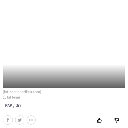
(fot. santibon/flickr.com)
15 lat temu
PAP / drr