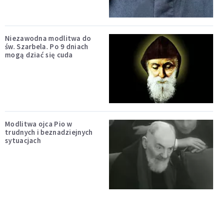
Niezawodna modlitwa do
św. Szarbela. Po 9 dniach
mogą dziać się cuda
Modlitwa ojca Pio w
trudnych i beznadziejnych
sytuacjach