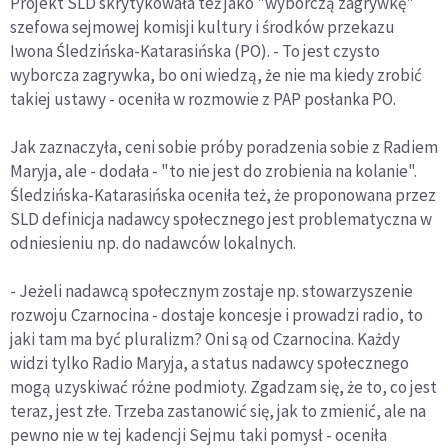
Projekt SLD skrytykowała też jako "wyborczą zagrywkę"
szefowa sejmowej komisji kultury i środków przekazu
Iwona Śledzińska-Katarasińska (PO). - To jest czysto
wyborcza zagrywka, bo oni wiedzą, że nie ma kiedy zrobić
takiej ustawy - oceniła w rozmowie z PAP posłanka PO.
Jak zaznaczyła, ceni sobie próby poradzenia sobie z Radiem
Maryja, ale - dodała - "to nie jest do zrobienia na kolanie".
Śledzińska-Katarasińska oceniła też, że proponowana przez
SLD definicja nadawcy społecznego jest problematyczna w
odniesieniu np. do nadawców lokalnych.
- Jeżeli nadawcą społecznym zostaje np. stowarzyszenie
rozwoju Czarnocina - dostaje koncesje i prowadzi radio, to
jaki tam ma być pluralizm? Oni są od Czarnocina. Każdy
widzi tylko Radio Maryja, a status nadawcy społecznego
mogą uzyskiwać różne podmioty. Zgadzam się, że to, co jest
teraz, jest złe. Trzeba zastanowić się, jak to zmienić, ale na
pewno nie w tej kadencji Sejmu taki pomysł - oceniła