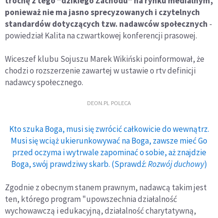
trochę z tego "dzikiego Zachodu" na rynku medialnym,
ponieważ nie ma jasno sprecyzowanych i czytelnych
standardów dotyczących tzw. nadawców społecznych
-
powiedział Kalita na czwartkowej konferencji prasowej.
Wiceszef klubu Sojuszu Marek Wikiński poinformował, że
chodzi o rozszerzenie zawartej w ustawie o rtv definicji
nadawcy społecznego.
DEON.PL POLECA
Kto szuka Boga, musi się zwrócić całkowicie do wewnątrz.
Musi się wciąż ukierunkowywać na Boga, zawsze mieć Go
przed oczyma i wytrwale zapominać o sobie, aż znajdzie
Boga, swój prawdziwy skarb. (Sprawdź:
Rozwój duchowy
)
Zgodnie z obecnym stanem prawnym, nadawcą takim jest
ten, którego program "upowszechnia działalność
wychowawczą i edukacyjną, działalność charytatywną,