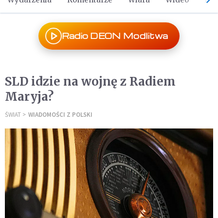
Radio DEON Modlitwa
SLD idzie na wojnę z Radiem
Maryja?
ŚWIAT
WIADOMOŚCI Z POLSKI