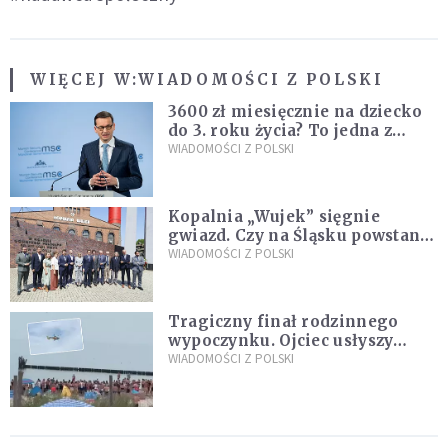
WIĘCEJ W:
WIADOMOŚCI Z POLSKI
3600 zł miesięcznie na dziecko
do 3. roku życia? To jedna z
propozycji programu "Rozwój
WIADOMOŚCI Z POLSKI
Plus"
Kopalnia „Wujek” sięgnie
gwiazd. Czy na Śląsku powstanie
„Dolina Krzemowa”?
WIADOMOŚCI Z POLSKI
Tragiczny finał rodzinnego
wypoczynku. Ojciec usłyszy
zarzuty
WIADOMOŚCI Z POLSKI