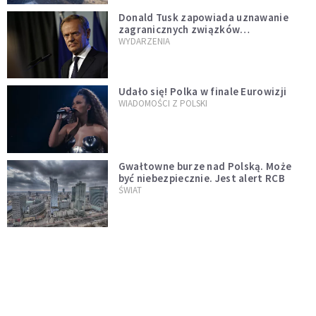
Donald Tusk zapowiada uznawanie
zagranicznych związków
jednopłciowych. "Państwo oblało ten
WYDARZENIA
test"
Udało się! Polka w finale Eurowizji
WIADOMOŚCI Z POLSKI
Gwałtowne burze nad Polską. Może
być niebezpiecznie. Jest alert RCB
ŚWIAT
Nie żyje gwiazda "Barw szczęścia".
"Mam nadzieję, że spotkała się już z
Bogiem, którego tak bardzo kochała"
WYDARZENIA